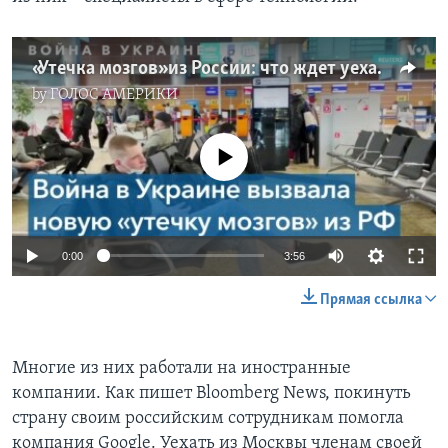
«Утечка мозгов» из России: что ждет уехавших из страны IT-специалистов?
by
ГОЛОС АМЕРИКИ
No media source currently available
0:00
3:56
Прямая ссылка
Многие из них работали на иностранные
компании. Как пишет Bloomberg News, покинуть
страну своим российским сотрудникам помогла
компания Google. Уехать из Москвы членам своей