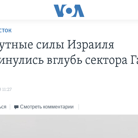
СТОК
утные силы Израиля
инулись вглубь сектора Г
s
 11:27
ься
Смотреть комментарии