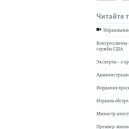
Читайте 
Израильские
Конгрессмены-
службы США
Эксперты – о 
Администрация
Иордания прос
Израиль обстре
Министр иностр
Премьер-минист