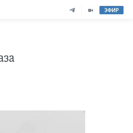
ЭФИР
аза