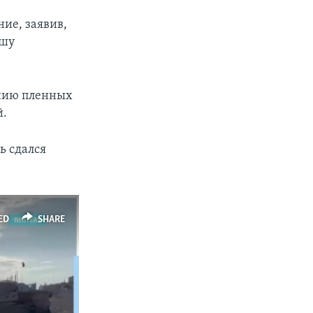
ие, заявив,
ашу
ению пленных
й.
ь сдался
ED
SHARE