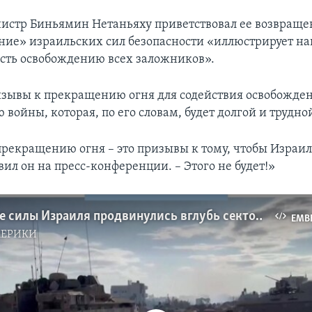
стр Биньямин Нетаньяху приветствовал ее возвращен
ние» израильских сил безопасности «иллюстрирует н
ть освобождению всех заложников».
изывы к прекращению огня для содействия освобожд
войны, которая, по его словам, будет долгой и трудно
рекращению огня – это призывы к тому, чтобы Израил
ил он на пресс-конференции. – Этого не будет!»
Сухопутные силы Израиля продвинулись вглубь сектора Газа
EMB
МЕРИКИ