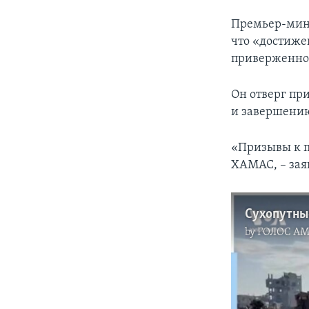
Премьер-мини
что «достиже
приверженнос
Он отверг пр
и завершению 
«Призывы к п
ХАМАС, – заяв
by
ГОЛОС А