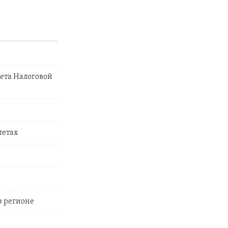
ета Налоговой
тетах
в регионе