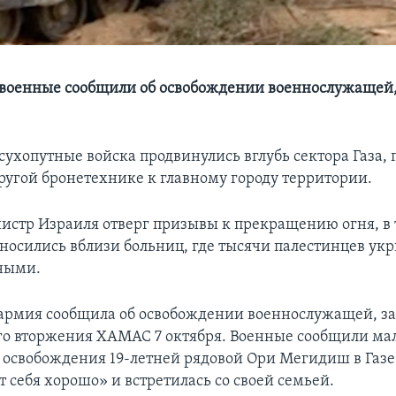
военные сообщили об освобождении военнослужащей,
сухопутные войска продвинулись вглубь сектора Газа,
другой бронетехнике к главному городу территории.
стр Израиля отверг призывы к прекращению огня, в 
носились вблизи больниц, где тысячи палестинцев ук
ными.
армия сообщила об освобождении военнослужащей, з
го вторжения ХАМАС 7 октября. Военные сообщили ма
 освобождения 19-летней рядовой Ори Мегидиш в Газе,
т себя хорошо» и встретилась со своей семьей.