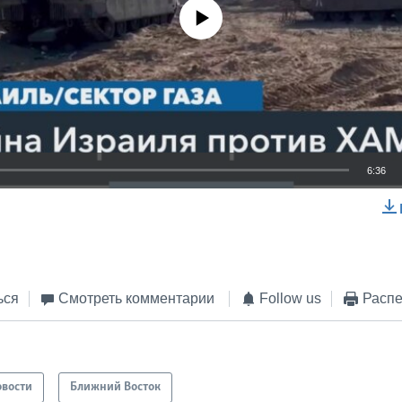
No media source currently available
6:36
EMBED
ься
Смотреть комментарии
Follow us
Распе
овости
Ближний Восток