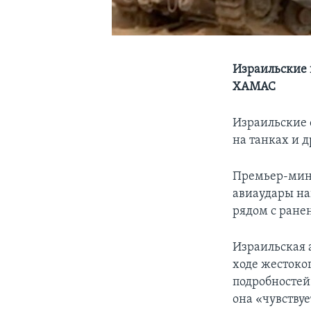
Израильские 
ХАМАС
Израильские 
на танках и 
Премьер-мини
авиаудары на
рядом с ране
Израильская 
ходе жестоко
подробностей
она «чувствуе