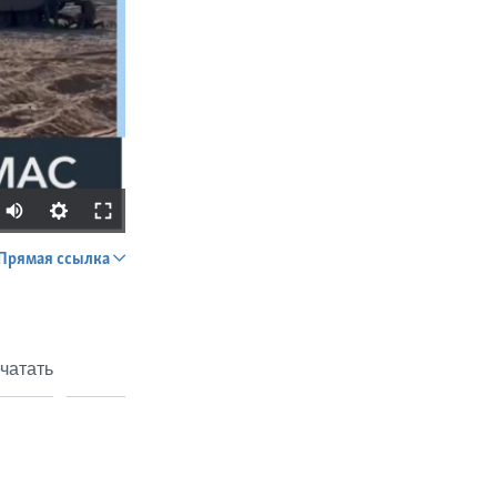
Прямая ссылка
SHARE
чатать
px
width