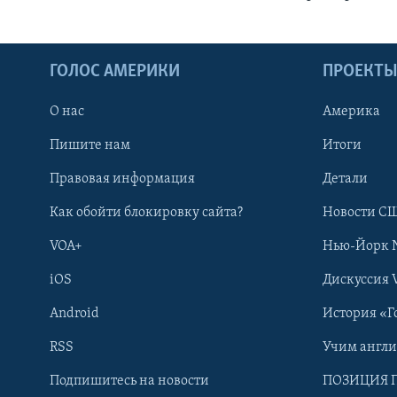
ГОЛОС АМЕРИКИ
ПРОЕКТ
О нас
Америка
Пишите нам
Итоги
Правовая информация
Детали
Как обойти блокировку сайта?
Новости СШ
VOA+
Нью-Йорк 
iOS
Дискуссия 
Android
История «Г
RSS
Учим англ
Learning English
Подпишитесь на новости
ПОЗИЦИЯ 