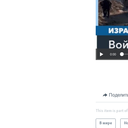
0:00
Поделит
This item is part of
В мире
Н