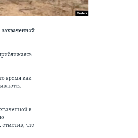
 захваченной
 приближаясь
то время как
рываются
ахваченной в
ло
 отметив, что