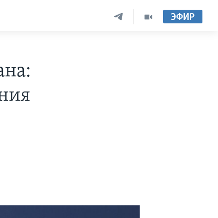
ЭФИР
ана:
ения