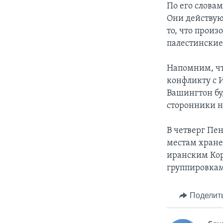
По его словам
Они действую
то, что произ
палестинские
Напомним, чт
конфликту с 
Вашингтон бу
сторонники н
В четверг Пе
местам хране
иранским Ко
группировка
Поделит