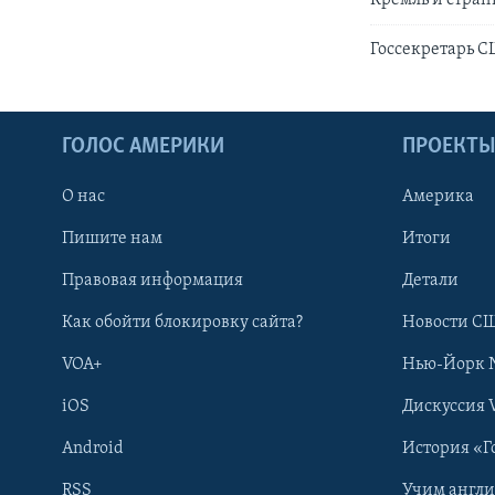
Кремль и стран
Госсекретарь С
ГОЛОС АМЕРИКИ
ПРОЕКТ
О нас
Америка
Пишите нам
Итоги
Правовая информация
Детали
Как обойти блокировку сайта?
Новости СШ
VOA+
Нью-Йорк 
iOS
Дискуссия 
Android
История «Г
RSS
Учим англ