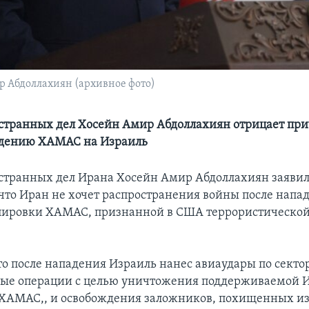
 Абдоллахиян (архивное фото)
транных дел Хосейн Амир Абдоллахиян отрицает при
адению ХАМАС на Израиль
транных дел Ирана Хосейн Амир Абдоллахиян заявил
 что Иран не хочет распространения войны после напа
пировки ХАМАС, признанной в США террористической
о после нападения Израиль нанес авиаудары по сектор
ные операции с целью уничтожения поддерживаемой 
ХАМАС,, и освобождения заложников, похищенных из