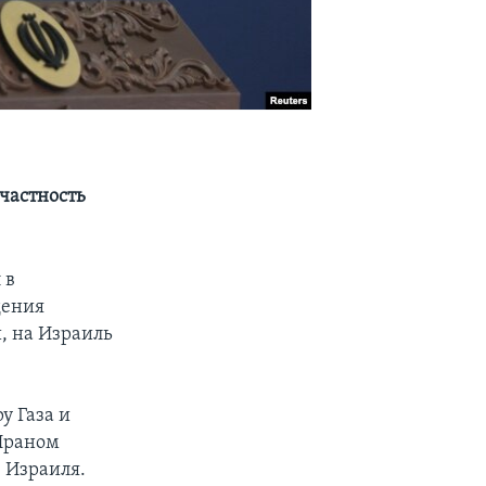
частность
 в
дения
, на Израиль
у Газа и
Ираном
 Израиля.