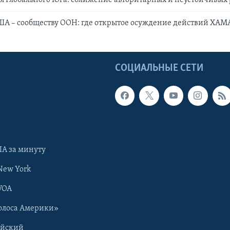
ы Глобального Юга: сближение авторитарных и неустойчивых
ША – сообществу ООН: где открытое осуждение действий ХАМ
Ы
СОЦИАЛЬНЫЕ СЕТИ
А за минуту
New York
VOA
олоса Америки»
ийский