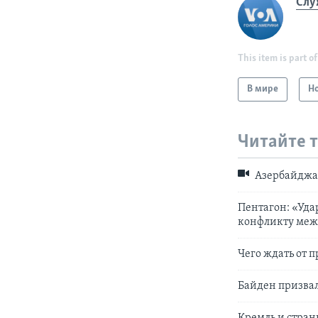
Слу
This item is part of
В мире
Н
Читайте 
Азербайджан
Пентагон: «Уда
конфликту меж
Чего ждать от 
Байден призвал