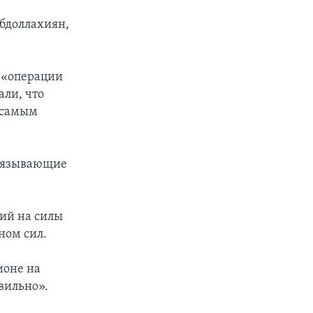
Абдоллахиян,
т «операции
али, что
 самым
связывающие
ий на силы
ном сил.
ионе на
вильно».