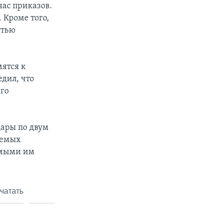
нас приказов.
 Кроме того,
стью
ятся к
дил, что
его
дары по двум
уемых
емыми им
чатать