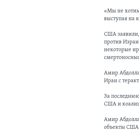
«Мы не хотим
выступая на 
США заявили,
против Израи
некоторые и
смертоносным
Амир Абдолла
Иран с терак
За последнюю
США и коалиц
Амир Абдолла
объекты США,