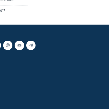
 режимов
АС?