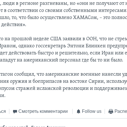
, люди в регионе разгневаны, но «они не получают от 
т в соответствии со своими собственными интересами.
ошло, то, что было осуществлено ХАМАСом, – это полно
 действия».
о на прошлой неделе США заявили в ООН, что не стрем
Ираном, однако госсекретарь Энтони Блинкен предупре
дет действовать быстро и решительно, если Иран или 
ападут на американский персонал где бы то ни было.
нтагон сообщил, что американские военные нанесли у
ния оружия и боеприпасов на востоке Сирии, использ
рпусом стражей исламской революции и поддержива
ми.
ься
Смотреть комментарии
Follow us
Распе