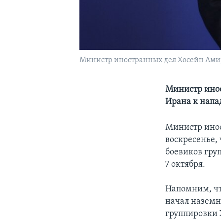
Министр иностранных дел Хосейн Амир
Министр инос
Ирана к нап
Министр инос
воскресенье,
боевиков гру
7 октября.
Напомним, чт
начал назем
группировки 