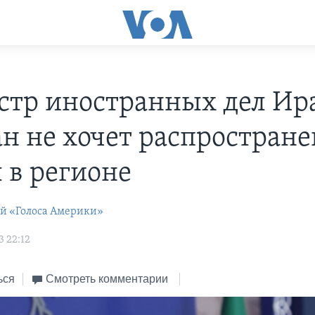
тр иностранных дел Ир
ан не хочет распростран
 в регионе
ей «Голоса Америки»
3 22:12
ься
Смотреть комментарии