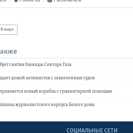
В мире
также
бует снятия блокады Сектора Газа
щает домой активистов с захваченных судов
отправляется новый корабль с гуманитарной помощью
йшины журналистского корпуса Белого дома
Ы
СОЦИАЛЬНЫЕ СЕТИ