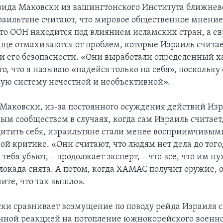
вида Маковски из вашингтонского Института ближнев
раильтяне считают, что мировое общественное мнение
что ООН находится под влиянием исламских стран, а е
аще отмахиваются от проблем, которые Израиль счита
его безопасности. «Они выработали определенный ха
 то, что я называю «надейся только на себя», поскольк
ю систему нечестной и необъективной».
 Маковски, из-за постоянного осуждения действий Из
м сообществом в случаях, когда сам Израиль считает,
щитить себя, израильтяне стали менее восприимчивым
й критике. «Они считают, что людям нет дела до того
тебя убьют, – продолжает эксперт, – что все, что им ну
блокада снята. А потом, когда ХАМАС получит оружие, 
ите, что так вышло».
ки сравнивает возмущение по поводу рейда Израиля с
нной реакцией на потопление южнокорейского военно