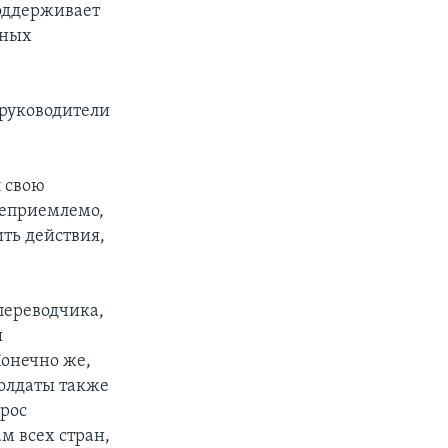
поддерживает
ьных
 руководители
 свою
неприемлемо,
ить действия,
переводчика,
ы
онечно же,
солдаты также
прос
м всех стран,