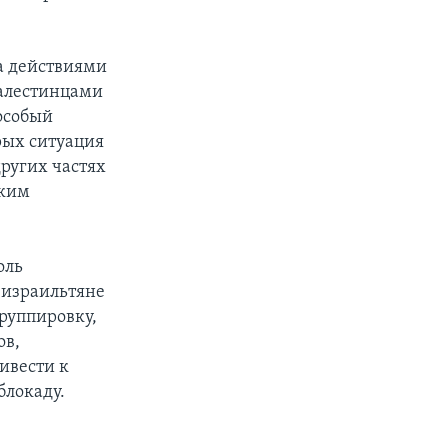
а действиями
палестинцами
особый
орых ситуация
других частях
ским
оль
 израильтяне
группировку,
ов,
ивести к
блокаду.