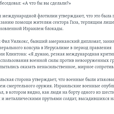
беседовал: «А что бы вы сделали?»
 международной флотилии утверждают, что это была
азанию помощи жителям сектора Газа, терпящим лиш
ановленной Израилем блокады.
ал Фил Уилкокс, бывший американский дипломат, зан
нерального консула в Иерусалиме в период правления
и Клинтона: «Я думаю, резкая международная критик
использования военной силы против невооруженных 
 пытались оказать ненасильственное, мирное сопротив
льская сторона утверждает, что военные были атакова
ем смертельного оружия. Израильские военные опубл
л, в котором видно, как люди на борту одного из шест
 и металлическими прутьями солдат, высадившихся на