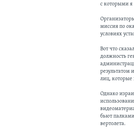
с которыми я 
Организаторы
миссия по ок
условиях уст
Вот что сказ
должность ге
администраци
результатом 
лиц, которые
Однако израи
использовани
видеоматериа
бьют палками
вертолета.