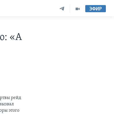
ЭФИР
ю: «А
ертвы рейд
 вызвал
оры этого