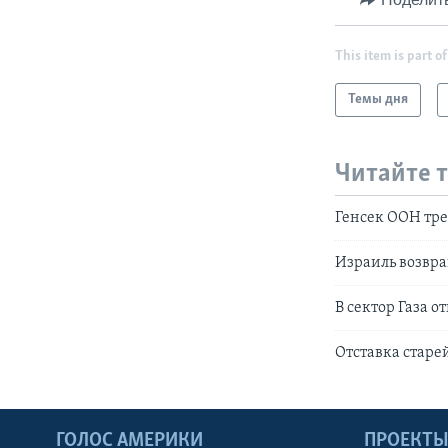
This item is part of
Темы дня
Читайте 
Генсек ООН тре
Израиль возвра
В сектор Газа 
Отставка старе
ГОЛОС АМЕРИКИ
ПРОЕКТ