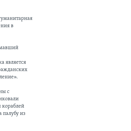
 гуманитарная
ения в
имавший
а является
гражданских
ление».
ны с
иковали
и кораблей
 палубу из