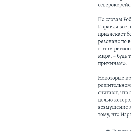
северокорейск
По словам Ро
Израиля все 
привлекает б
резонанс по в
в этом регион
мира, – будь
причинам».
Некоторые кр
решительному
считают, что
целью которо
возмущение м
тому, что Из
Поделит