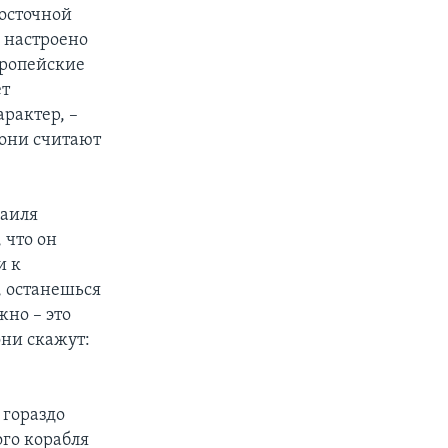
осточной
 настроено
вропейские
ет
рактер, –
у они считают
раиля
 что он
и к
, останешься
жно – это
они скажут:
 гораздо
го корабля