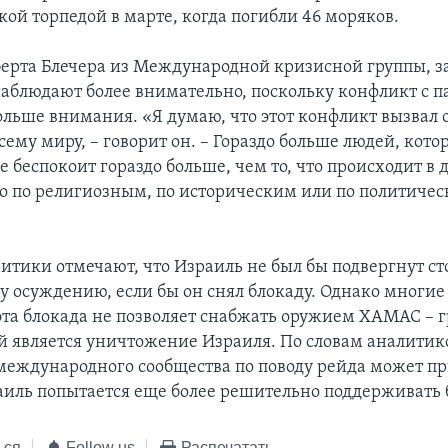
ой торпедой в марте, когда погибли 46 моряков.
берта Блечера из Международной кризисной группы, з
наблюдают более внимательно, поскольку конфликт с 
ольше внимания. «Я думаю, что этот конфликт вызвал 
сему миру, – говорит он. – Гораздо больше людей, кот
е беспокоит гораздо больше, чем то, что происходит в 
 то по религиозным, по историческим или по политиче
итики отмечают, что Израиль не был бы подвергнут ст
 осуждению, если бы он снял блокаду. Однако многие
 эта блокада не позволяет снабжать оружием ХАМАС – 
й является уничтожение Израиля. По словам аналитик
еждународного сообщества по поводу рейда может пр
раиль попытается еще более решительно поддерживать 
ься
Follow us
Распечатать