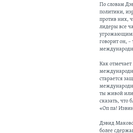
По словам Дэ
политики, из
против них, 
лидеры все ч
угрожающими 
говорит он, –
международну
Как отмечает
международны
старается за
международно
ты живой или 
сказать, что 
«Оп па! Извин
Дэвид Маковс
более сдержа