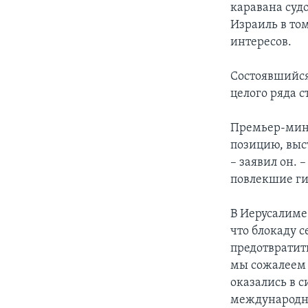
каравана суд
Израиль в то
интересов.
Состоявшийся
целого ряда с
Премьер-мини
позицию, выс
– заявил он. 
повлекшие ги
В Иерусалиме
что блокаду с
предотвратит
мы сожалеем 
оказались в 
международно