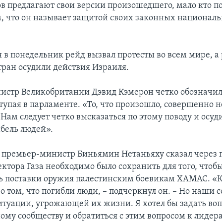
ов предлагают свои версии произошедшего, мало кто 
м, что он называет защитой своих законных национал
 в понедельник рейд вызвал протесты во всем мире, а
тран осудили действия Израиля.
стр Великобритании Дэвид Кэмерон четко обозначил
тупая в парламенте. «То, что произошло, совершенно 
– Нам следует четко высказаться по этому поводу и осуд
бель людей».
 премьер-министр Биньямин Нетаньяху сказал через 
ектора Газа необходимо было сохранить для того, чтоб
ь поставки оружия палестинским боевикам ХАМАС. «К
о том, что погибли люди, – подчеркнул он. – Но наши 
ситуации, угрожающей их жизни. Я хотел бы задать во
му сообществу и обратиться с этим вопросом к лидера