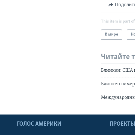
Поделит
This item is part of
В мире
Н
Читайте 
Блинкен: США и
Блинкен намере
Международные
ГОЛОС АМЕРИКИ
ПРОЕКТ