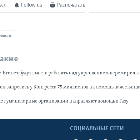
ься
Follow us
Распечатать
овости
также
 Египет будут вместе работать над укреплением перемирия в 
н запросить у Конгресса 75 миллионов на помощь палестинца
 гуманитарные организации направляют помощь в Газу
Ы
СОЦИАЛЬНЫЕ СЕТИ