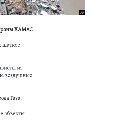
стороны ХАМАС
ак шаткое
ивисты из
ные воздушные
ода Газа.
ые объекты