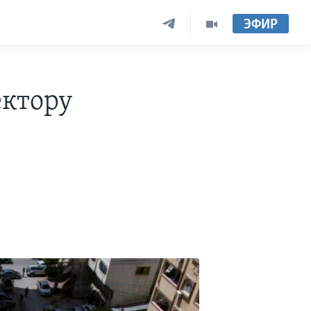
ЭФИР
ектору