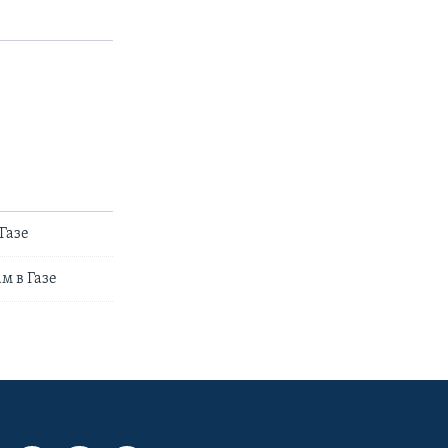
Газе
м в Газе