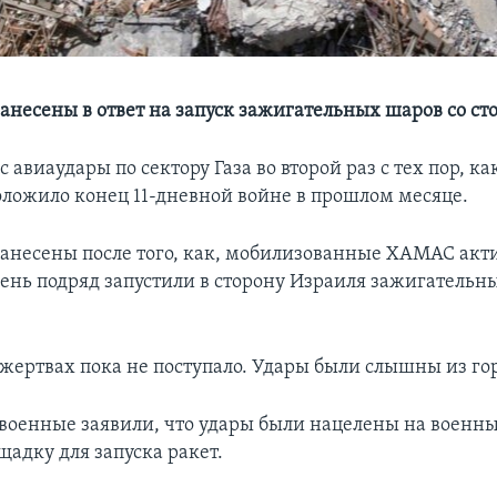
анесены в ответ на запуск зажигательных шаров со 
 авиаудары по сектору Газа во второй раз с тех пор, к
ложило конец 11-дневной войне в прошлом месяце.
анесены после того, как, мобилизованные ХАМАС акт
день подряд запустили в сторону Израиля зажигатель
жертвах пока не поступало. Удары были слышны из гор
военные заявили, что удары были нацелены на военн
адку для запуска ракет.