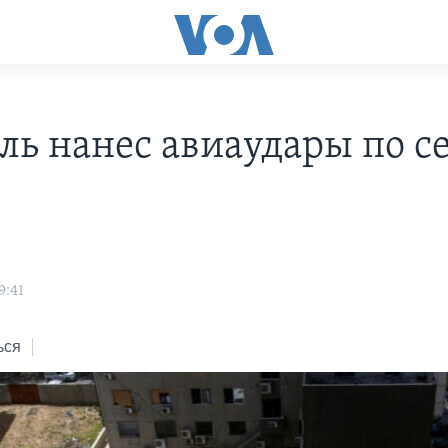
ль нанес авиаудары по с
s
9:41
ься