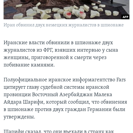
Learning English
Иран обвинил двух немецких журналистов в шпионаже
СОЦИАЛЬНЫЕ СЕТИ
Иранские власти обвинили в шпионаже двух
журналистов из ФРГ, взявших интервью у сына
Языки
женщины, приговоренной к смерти через
побивание камнями.
Полуофициальное иранское информагентство Fars
цитирует главу судебной системы иранской
провинции Восточный Азербайджан Малека
Айдара Шарифи, который сообщил, что обвинения
в шпионаже против двух граждан Германии были
утверждены.
Шарифи сказал, что они въехали в страну как