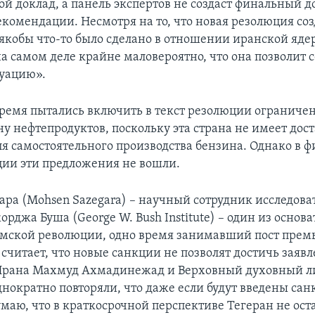
ой доклад, а панель экспертов не создаст финальный д
екомендации. Несмотря на то, что новая резолюция соз
 якобы что-то было сделано в отношении иранской яде
а самом деле крайне маловероятно, что она позволит 
уацию».
ремя пытались включить в текст резолюции ограниче
ну нефтепродуктов, поскольку эта страна не имеет дос
я самостоятельного производства бензина. Однако в 
ции эти предложения не вошли.
ара (Mohsen Sazegara) – научный сотрудник исследова
рджа Буша (George W. Bush Institute) – один из основ
мской революции, одно время занимавший пост прем
 считает, что новые санкции не позволят достичь заяв
Ирана Махмуд Ахмадинежад и Верховный духовный ли
нократно повторяли, что даже если будут введены сан
умаю, что в краткосрочной перспективе Тегеран не ос