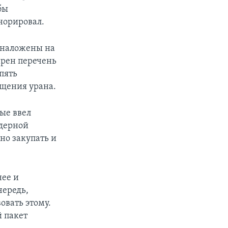
бы
норировал.
и наложены на
ирен перечень
пять
ащения урана.
ые ввел
ядерной
но закупать и
нее и
чередь,
овать этому.
 пакет