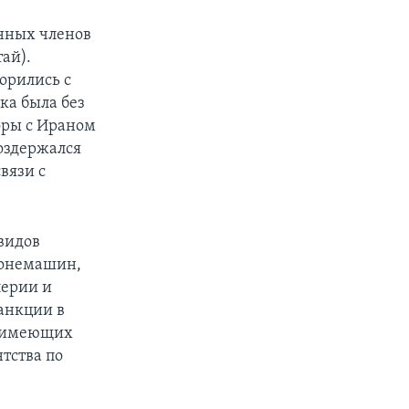
янных членов
ай).
орились с
ка была без
воры с Ираном
воздержался
вязи с
видов
ронемашин,
лерии и
анкции в
, имеющих
тства по