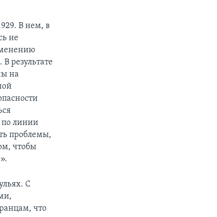
29. В нем, в
сь не
рименению
В результате
ны на
ной
опасности
ься
 по линии
ть проблемы,
ом, чтобы
».
ульях. С
ми,
ранцам, что