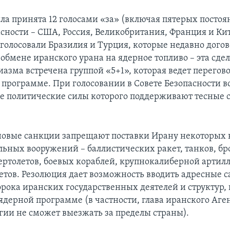
ла принята 12 голосами «за» (включая пятерых посто
асности – США, Россия, Великобритания, Франция и Кит
голосовали Бразилия и Турция, которые недавно догов
обмене иранского урана на ядерное топливо – эта сдел
иазма встречена группой «5+1», которая ведет перего
й программе. При голосовании в Совете Безопасности 
е политические силы которого поддерживают тесные с
 новые санкции запрещают поставки Ирану некоторых 
ьных вооружений – баллистических ракет, танков, б
ртолетов, боевых кораблей, крупнокалиберной артил
етов. Резолюция дает возможность вводить адресные с
рока иранских государственных деятелей и структур
ядерной программе (в частности, глава иранского Аген
гии не сможет выезжать за пределы страны).