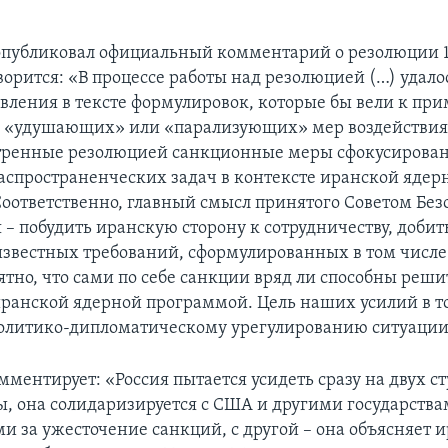
публиковал официальный комментарий о резолюции 19
ворится: «В процессе работы над резолюцией (…) удало
явления в тексте формулировок, которые бы вели к п
 «удушающих» или «парализующих» мер воздействия. 
тренные резолюцией санкционные меры сфокусирова
спространенческих задач в контексте иранской ядер
оответственно, главный смысл принятого Советом Без
– побудить иранскую сторону к сотрудничеству, добит
звестных требований, сформулированных в том числе
тно, что сами по себе санкции вряд ли способны реши
иранской ядерной программой. Цель наших усилий в т
политико-дипломатическому урегулированию ситуации
ментирует: «Россия пытается усидеть сразу на двух ст
ы, она солидаризируется с США и другими государства
 за ужесточение санкций, с другой – она объясняет и