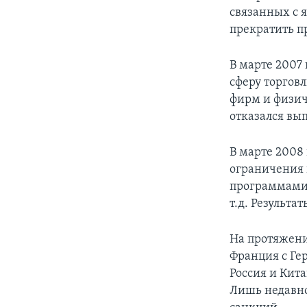
связанных с 
прекратить п
В марте 2007
сферу торгов
фирм и физич
отказался вы
В марте 2008
ограничения 
программами,
т.д. Результ
На протяжени
Франция с Ге
Россия и Кит
Лишь недавно