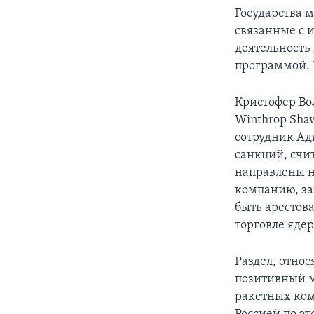
Государства 
связанные с 
деятельность
программой. 
Кристофер Вол
Winthrop Sha
сотрудник А
санкций, счит
направлены 
компанию, з
быть арестова
торговле яде
Раздел, отно
позитивный м
ракетных ком