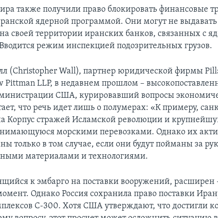
мира также получили право блокировать финансовые т
иранской ядерной программой. Они могут не выдавать
 на своей территории иранских банков, связанных с я
Вводится режим инспекцией подозрительных грузов.
л (Christopher Wall), партнер юридической фирмы Pill
w Pittman LLP, в недавнем прошлом – высокопоставле
дминистрации США, курировавший вопросы экономич
ает, что речь идет лишь о полумерах: «К примеру, сан
на Корпус стражей Исламской революции и крупнейш
анимающуюся морскими перевозками. Однако их акти
ны только в том случае, если они будут пойманы за ру
рными материалами и технологиями.
сящийся к эмбарго на поставки вооружений, расширен 
омент. Однако Россия сохранила право поставки Иран
плексов С-300. Хотя США утверждают, что достигли к