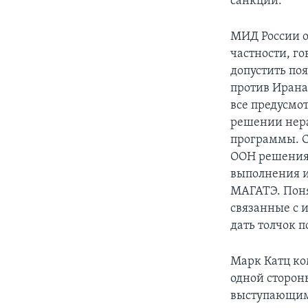
санкций.
МИД России о
частности, го
допустить по
против Ирана
все предусмо
решении нера
программы. С
ООН решения 
выполнения и
МАГАТЭ. Поня
связанные с 
дать толчок 
Марк Катц ком
одной сторон
выступающими