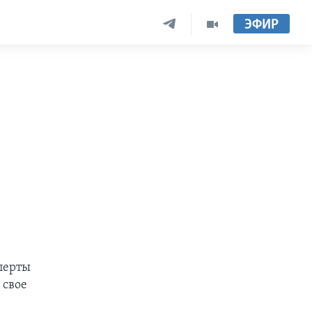
ЭФИР
сперты
 свое