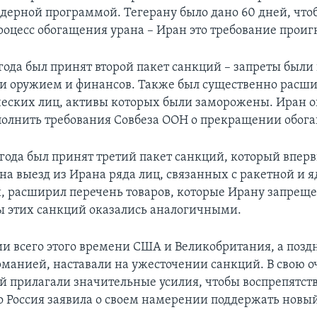
ядерной программой. Тегерану было дано 60 дней, что
роцесс обогащения урана – Иран это требование проиг
 года был принят второй пакет санкций – запреты был
ли оружием и финансов. Также был существенно расш
еских лиц, активы которых были заморожены. Иран о
полнить требования Совбеза ООН о прекращении обог
 года был принят третий пакет санкций, который вперв
на выезд из Ирана ряда лиц, связанных с ракетной и 
 расширил перечень товаров, которые Ирану запреще
аты этих санкций оказались аналогичными.
и всего этого времени США и Великобритания, а позд
рманией, наставали на ужесточении санкций. В свою о
ай прилагали значительные усилия, чтобы воспрепятств
 Россия заявила о своем намерении поддержать новый