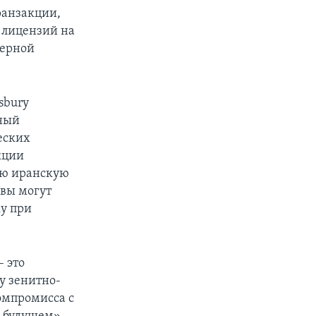
ранзакции,
 лицензий на
дерной
sbury
нный
еских
кции
ую иранскую
вы могут
ку при
– это
у зенитно-
омпромисса с