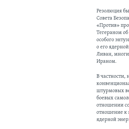
Резолюция бы
Совета Безоп
«Против» про
Тегераном об 
особого энтуз
о его ядерно
Ливан, многи
Ираном.
В частности,
конвенционал
штурмовых ве
боевых самол
отношении со
отношение к 
ядерной энер