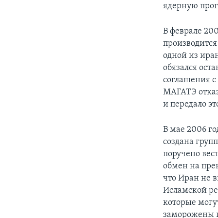
ядерную про
В феврале 200
производится
одной из ира
обязался ост
соглашения с
МАГАТЭ отказ
и передало эт
В мае 2006 г
создана груп
поручено вес
обмен на пре
что Иран не 
Исламской ре
которые могу
заморожены 