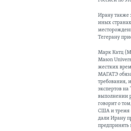
Россией по эт
Ирану также 
иных странах
месторождени
Тегерану при
Марк Катц (M
Mason Univers
жестких врем
МАГАТЭ обяза
требования, 
экспертов на 
выполнении р
говорит о том
США и тремя 
дали Ирану п
предпринять 