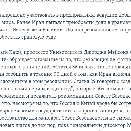
ому вопросу, этот просчет может осложнить ситуацию 
запрещено участвовать в предприятиях, ведущих добы
 мира. Ранее Иран пытался приобрести доли в уранов
ях в Венесуэле и Боливии. Однако резолюция не запр
обретать урановую руду.
ark Katz), профессор Университета Джорджа Мэйсона 
ity) обращает внимание на то, что резолюция де-факто
енных ограничений: «Статья 36 гласит, что генераль
н сообщить в течение 90 дней о том, как Иран выполн
изложенные в этой резолюции. Статья 29 говорит о соз
"начальный период в один год", которые обязаны докл
езолюции и предлагать рекомендации Совету Безопас
, что, несмотря на то, что Россия и Китай вроде бы сот
европейскими государствами в вопросе о санкциях, на
ространство для маневра. Совет Безопасности не смож
новых шагов до тех пор, пока генеральный директор 