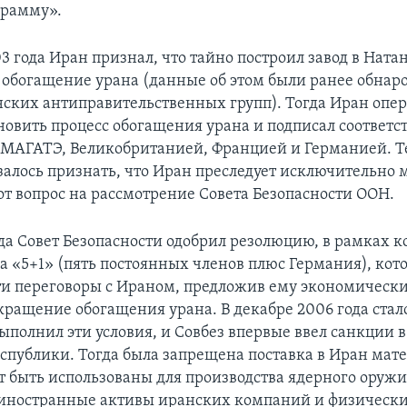
грамму».
3 года Иран признал, что тайно построил завод в Натан
 обогащение урана (данные об этом были ранее обнар
нских антиправительственных групп). Тогда Иран опе
ановить процесс обогащения урана и подписал соответ
 МАГАТЭ, Великобританией, Францией и Германией. Т
алось признать, что Иран преследует исключительно
от вопрос на рассмотрение Совета Безопасности ООН.
ода Совет Безопасности одобрил резолюцию, в рамках к
па «5+1» (пять постоянных членов плюс Германия), кот
ти переговоры с Ираном, предложив ему экономически
кращение обогащения урана. В декабре 2006 года ста
выполнил эти условия, и Совбез впервые ввел санкции
спублики. Тогда была запрещена поставка в Иран мате
т быть использованы для производства ядерного оружи
иностранные активы иранских компаний и физически