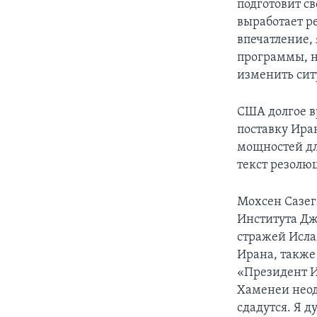
подготовит св
выработает р
впечатление,
программы, н
изменить сит
США долгое в
поставку Ира
мощностей дл
текст резолю
Мохсен Сазег
Института Джо
стражей Исла
Ирана, также
«Президент 
Хаменеи неод
сдадутся. Я д