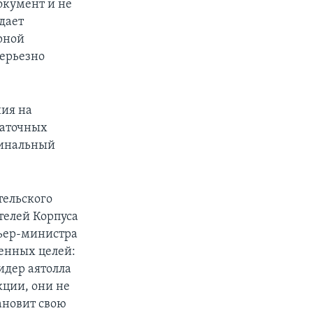
окумент и не
дает
рной
серьезно
ния на
таточных
финальный
тельского
ателей Корпуса
ьер-министра
ленных целей:
дер аятолла
кции, они не
тановит свою