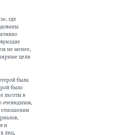
зе, где
одованы
ративно
ствующие
ем не менее,
 мирные цели
оторой была
орой было
е льготы в
ло очевидным,
 в отношении
риалов,
я и
х лиц,