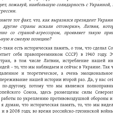
ет, пожалуй, наибольшую солидарность с Украиной,
грессии.
няете тот факт, что, как выразился президент Украин
а другие страны искали отговорки», Латвия, кото
енно со страной-агрессором, проявляет такую при
ьную и смелую позицию?
се-таки есть историческая память, о том, что сделал 
читает себя правопреемником СССР) в 1940 году. Э
стран, в том числе Латвии, истребление нашей ин
дей – то, что мы наблюдаем и сейчас в Украине. Так ч
тдаленное и теоретическое, а очень эмоциональное
переживание нашей истории второй раз. Да, у нас се
я по-другому, потому что мы являемся полноправ
пейского Союза, здесь размещены силы Североат
т работы по укреплению противовоздушной обороны и 
, я думаю, что историческая память, то, что мы видел
а и в 2008 году, во время российско-грузинской войн