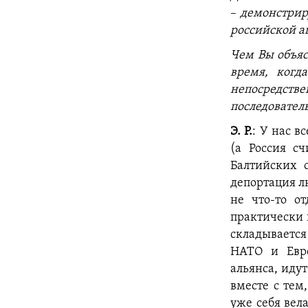
–
демонстриру
российской а
Чем Вы объяс
время, когд
непосредств
последовател
Э. Р.
: У нас в
(а Россия с
Балтийских 
депортация лю
не что-то о
практически 
складываетс
НАТО и Евро
альянса, иду
вместе с тем
уже себя вел