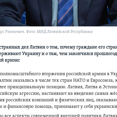
рс Ринкевич. Фото: МИД Латвийской Республики
транных дел Латвии о том, почему граждане его стра
ерживают Украину и о там, чем закончился прошлого
й кризис
 полномасштабного вторжения российской армии в У
алтии оказались в числе тех стран НАТО и Евросоюза,
лее принципиальную позицию. Латвия, Литва и Эстон
сийскую агрессию, настаивают на введение самых жё
ив российских компаний и физических лиц, оказыва
 и финансовую помощь, принимают у себя украински
но все аспекты современной внешней политики Латви