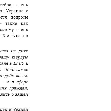
сейчас очень
чь Украине, с
тся вопросы
– такие как
оэтому очень
о 3 месяца, но
упая на днях
 вашу твердую
аля в 18.00 к
: «В то самое
то действовал,
 — и в сфере
ших граждан,
мнить о вашей
ьшей и Чехией