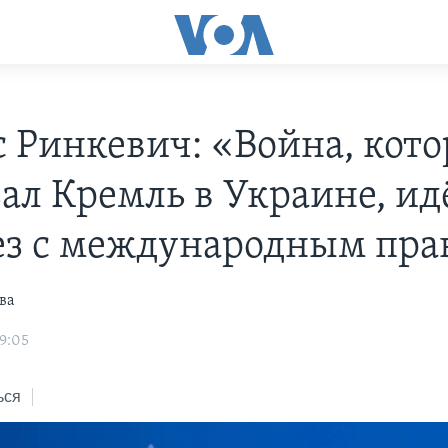
с Ринкевич: «Война, кот
зал Кремль в Украине, ид
ез с международным пра
ва
9:05
ься