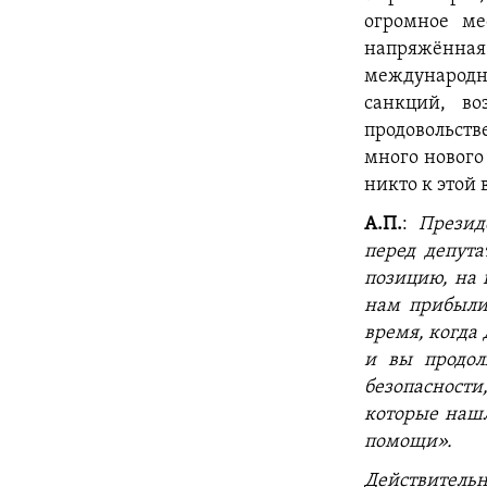
огромное ме
напряжённая 
международ
санкций, в
продовольст
много нового 
никто к этой
А.П.
:
Презид
перед депута
позицию, на 
нам прибыли 
время, когда 
и вы продол
безопасност
которые нашл
помощи».
Действительн