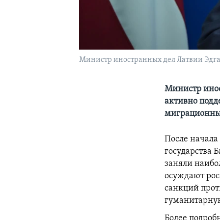
Министр иностранных дел Латвии Эдга
Министр инос
активно подд
миграционны
После начала
государства Б
заняли наибо
осуждают рос
санкций прот
гуманитарную
Более подроб