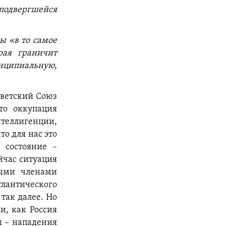
 подвергшейся
ы «в то самое
рая граничит
нципиальную,
Советский Союз
то оккупация
теллигенции,
то для нас это
 состояние –
йчас ситуация
ными членами
лантического
так далее. Но
и, как Россия
ы – нападения