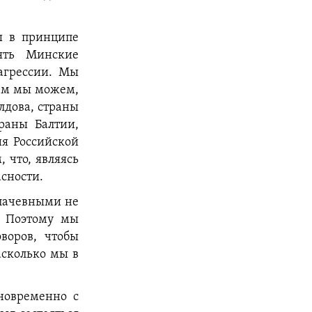
мы в принципе
ять Минские
 агрессии. Мы
чем мы можем,
олдова, страны
траны Балтии,
ия Российской
 что, являясь
асности.
плачевными не
. Поэтому мы
воров, чтобы
сколько мы в
дновременно с