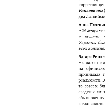
корреспонден
Ринкевичем
дел Латвийско
Анна Плотник
с 24 февраля 
с началом п
Украины был
всех континен
Эдгарс Ринке
мы даже не о
на официаль
принимала т
реальности. В
то совсем б
сводки с лин
обыкновенную
в транспорте