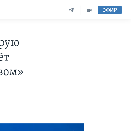
ЭФИР
орую
ёт
вом»