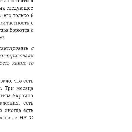
ыл состояться
 на следующее
 его только 6
ричастность с
узья борются с
м!
актировать с
рактеризовали
есть какие-то
ало, что есть
. Три месяца
аниям Украина
ажения, есть
о иногда есть
росоюз и НАТО