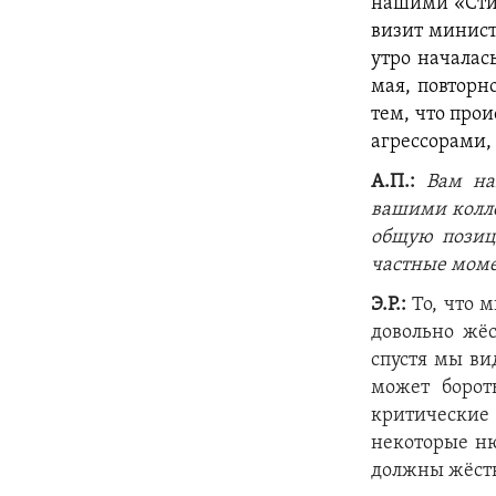
нашими «Стин
визит минист
утро началас
мая, повторн
тем, что прои
агрессорами,
А.П.:
Вам нав
вашими колле
общую позици
частные моме
Э.Р.:
То, что 
довольно жё
спустя мы ви
может борот
критически
некоторые ню
должны жёстк