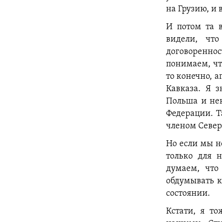
на Грузию, и 
И потом та в
видели, чт
договореннос
понимаем, чт
то конечно, а
Кавказа. Я з
Польша и нек
Федерации. Т
членом Север
Но если мы н
только для 
думаем, что
обдумывать 
состоянии.
Кстати, я то