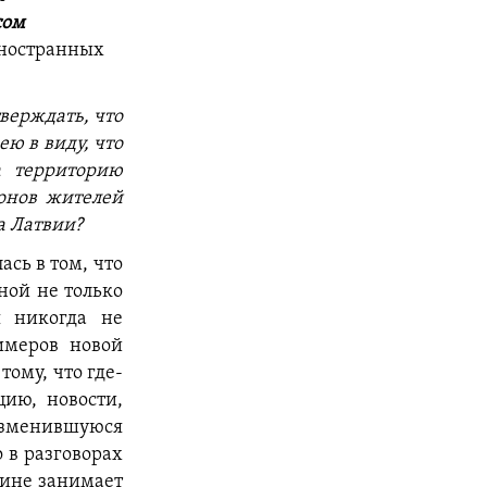
сом
иностранных
верждать, что
ею в виду, что
а территорию
онов жителей
а Латвии?
ась в том, что
ной не только
я никогда не
имеров новой
тому, что где-
ию, новости,
 изменившуюся
 в разговорах
аине занимает