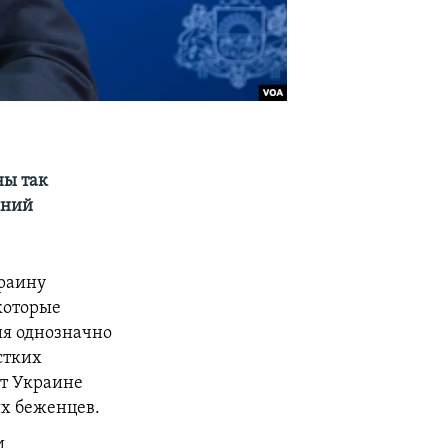
ны так
дний
краину
 которые
ия однозначно
стких
ют Украине
х беженцев.
и