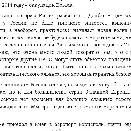
в 2014 году – оккупации Крыма.
ойна, которую Россия развязала в Донбассе, где 
о у России не было никакого интереса выполн
ти, а наоборот, практически началась новая волна
о если мы сейчас не будем помогать Украине всем, 
грессия не остановится. За этим может последовать М
наю, что очень много людей говорят о том, что с
оторые другие НАТО могут стать объектом нападен
акая точка зрения может быть, но все же мы считаем,
оатлантического альянса, это хорошая гарантия безоп
е остановим Россию сейчас, последствия могут быть 
нас, но и для большинства стран Западной Европы
 сейчас нет времени для больших сложных перего
каждый шаг. Мы просто должны помогать Украине на
же приехал в Киев в аэропорт Борисполь, почти о