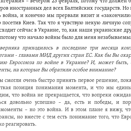
герами» – вечером 23 февраля, потому что должен б
ров иностранных дел всех Балтийских государств. Но
ь война, и конечно мы прервали визит и «закончили»
о посетив Киев. Так что я чувствую некую личную соп
сходит сейчас в Украине, то, как наши украинские др
 потому что начало войны было для меня незабываемы
ерняка приходилось в последние три месяца конт
гами - главами МИД других стран ЕС. Как бы Вы оха
ю Евросоюза по войне в Украине? И, может быть, 
нты, на которые Вы обратили особое внимание?
мы смогли очень быстро принять первое решение, показ
сткая позиция понимания момента, и что мы едины
дим, что война не прекращается, что вопреки ожид
ься довольно успешно
–
да, есть и победы, и пор
е моменты
–
но это война. И в этом плане я вижу, чт
ансы, но вместе с тем есть понимание того, что Ев
о реагировать.