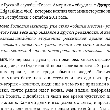
т Русской службы «Голоса Америки» обсудила с
Эдгар
(
Edgars
Rinkēvičs), который возглавляет министерство 
й Республики с октября 2011 года.
ова:
Господин министр, уже стало «общим местом» ут
этого года весь мир оказался в другой реальности. Я им
олномасштабного вторжения российской армии н
 сломан привычных уклад жизни для сотен милли
тов планеты. А как эта новая реальность отразилась н
вич
: Во-первых, я думаю, эта новая реальность отразил
жидали, что будет такой порыв солидарности с Украи
ном уровне, но и среди обычных людей. Латви
ак много беженцев как сегодня и это один из пр
о-вторых – конечно, люди ещё в чем-то не привыкли к 
лизко, почти рядом идет война, Мы видим информац
ии фронта, с Донбасса и люди все время чувствуют
 жизнь. Каждый день и в социальных сетях, и просто
, когда люди встречаются и общаются, то война в Укр