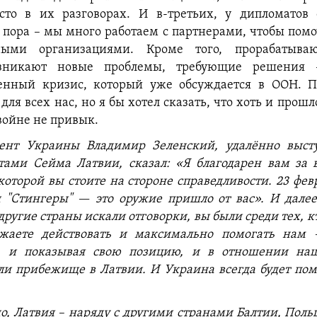
сто в их разговорах. И в-третьих, у дипломатов 
пора – мы много работаем с партнерами, чтобы помо
ными организациями. Кроме того, прорабатываю
озникают новые проблемы, требующие решения 
венный кризис, который уже обсуждается в ООН. П
для всех нас, но я бы хотел сказать, что хоть и прошл
 войне не привык.
ент Украины Владимир Зеленский, удалённо выст
тами Сейма Латвии, сказал: «Я благодарен вам за
которой вы стоите на стороне справедливости. 23 февр
"Стингеры" — это оружие пришло от вас». И далее
другие страны искали отговорки, вы были среди тех, к
жаете действовать и максимально помогать нам
и, и показывая свою позицию, и в отношении на
и прибежище в Латвии. И Украина всегда будет по
о, Латвия
–
наряду с другими странами Балтии, Пол