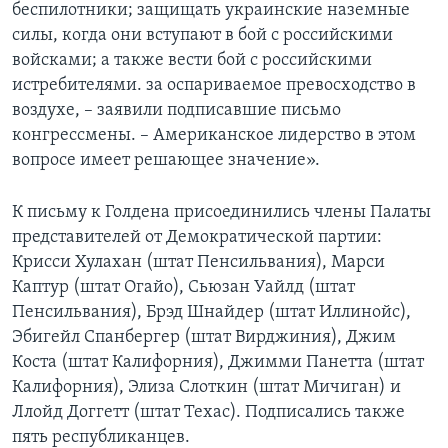
беспилотники; защищать украинские наземные
силы, когда они вступают в бой с российскими
войсками; а также вести бой с российскими
истребителями. за оспариваемое превосходство в
воздухе, – заявили подписавшие письмо
конгрессмены. – Американское лидерство в этом
вопросе имеет решающее значение».
К письму к Голдена присоединились члены Палаты
представителей от Демократической партии:
Крисси Хулахан (штат Пенсильвания), Марси
Каптур (штат Огайо), Сьюзан Уайлд (штат
Пенсильвания), Брэд Шнайдер (штат Иллинойс),
Эбигейл Спанбергер (штат Вирджиния), Джим
Коста (штат Калифорния), Джимми Панетта (штат
Калифорния), Элиза Слоткин (штат Мичиган) и
Ллойд Доггетт (штат Техас). Подписались также
пять республиканцев.