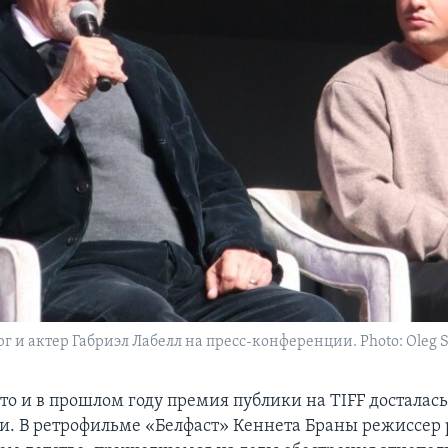
г и актер Габриэл Лабелл на пресс-конференции. Photo: Oleg S
то и в прошлом году премия публики на TIFF досталас
и. В ретрофильме «Белфаст» Кеннета Браны режиссер 