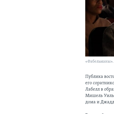
«Фабельманы». C
Публика вост
его соратник
Лабелл в обр
Мишель Уилья
дома и Джадд