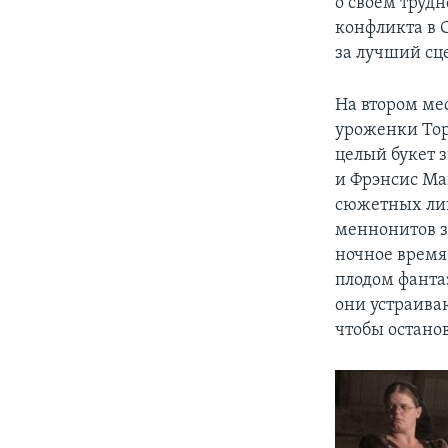
о своем труд
конфликта в 
за лучший сц
На втором ме
уроженки Тор
целый букет 
и Фрэнсис Ма
сюжетных лин
меннонитов з
ночное время
плодом фанта
они устраива
чтобы остано