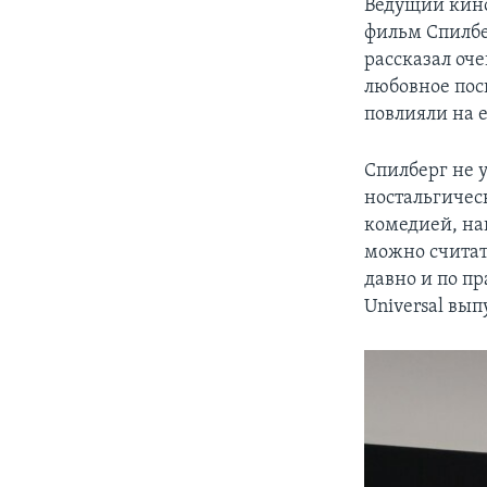
Ведущий кино
фильм Спилбе
рассказал оч
любовное пос
повлияли на е
Спилберг не у
ностальгичес
комедией, на
можно считат
давно и по п
Universal вып