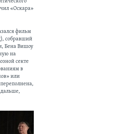
литического
учил «Оскара»
азался фильм
), собравший
и, Бена Вишоу
ную на
озной секте
ованиям в
нов» или
 переполнена,
 дальше,