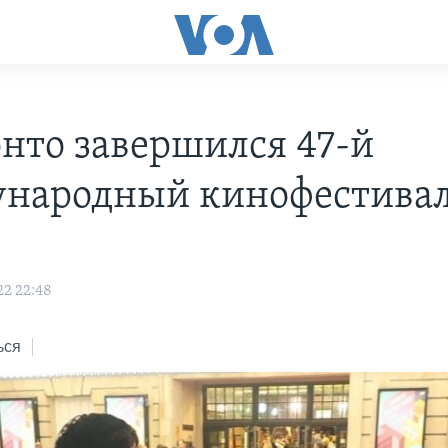
онто завершился 47-й
народный кинофестива
22 22:48
ься