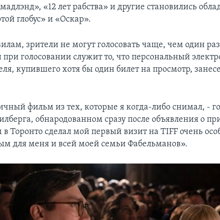
мадлэнд», «12 лет рабства» и другие становились обл
той глобус» и «Оскар».
илам, зрители не могут голосовать чаще, чем один ра
 при голосовании служит то, что персональный элект
еля, купившего хотя бы один билет на просмотр, занес
чный фильм из тех, которые я когда-либо снимал, - г
лберга, обнародованном сразу после объявления о при
 в Торонто сделал мой первый визит на TIFF очень ос
м для меня и всей моей семьи Фабельманов».