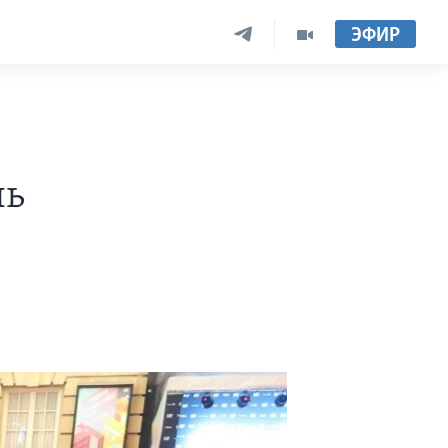
ЭФИР
ль