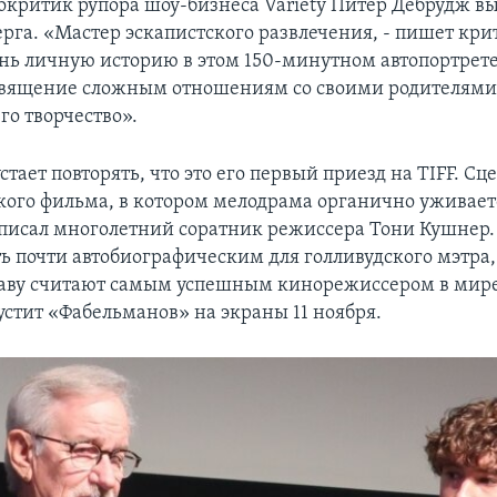
критик рупора шоу-бизнеса Variety Питер Дебрудж в
рга. «Мастер эскапистского развлечения, - пишет крит
ень личную историю в этом 150-минутном автопортрете
вящение сложным отношениям со своими родителями,
го творчество».
стает повторять, что это его первый приезд на TIFF. С
кого фильма, в котором мелодрама органично уживает
писал многолетний соратник режиссера Тони Кушнер
ь почти автобиографическим для голливудского мэтра,
раву считают самым успешным кинорежиссером в мире
устит «Фабельманов» на экраны 11 ноября.