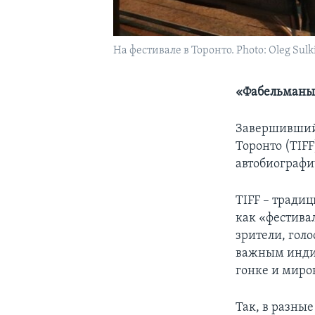
На фестивале в Торонто. Photo: Oleg Sulk
«Фабельманы»
Завершившийс
Торонто (TIF
автобиографи
TIFF – тради
как «фестива
зрители, гол
важным индик
гонке и миро
Так, в разны