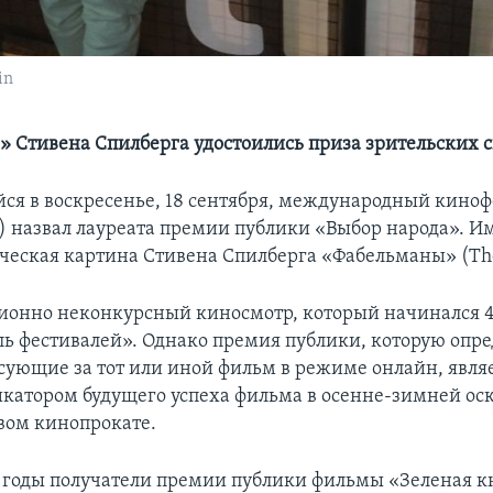
in
 Стивена Спилберга удостоились приза зрительских 
я в воскресенье, 18 сентября, международный киноф
F) назвал лауреата премии публики «Выбор народа». Им
ческая картина Стивена Спилберга «Фабельманы» (The
ционно неконкурсный киносмотр, который начинался 4
ль фестивалей». Однако премия публики, которую опр
осующие за тот или иной фильм в режиме онлайн, явля
атором будущего успеха фильма в осенне-зимней ос
вом кинопрокате.
е годы получатели премии публики фильмы «Зеленая к