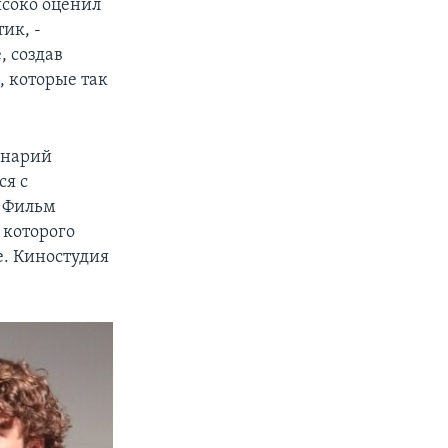
ысоко оценил
ик, -
, создав
 которые так
ценарий
ся с
. Фильм
 которого
. Киностудия