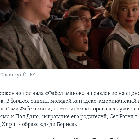
ourtesy of TIFF
орженно приняла «Фабельманов» и появление на сцен
ов. В фильме заняты молодой канадско-американский 
азе Сэма Фабельмана, прототипом которого послужил с
мс и Пол Дано, сыгравшие его родителей, Сет Роген в
 Хирш в образе «дяди Бориса».