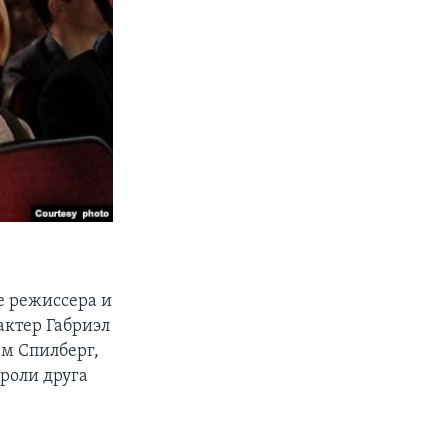
е режиссера и
актер Габриэл
ам Спилберг,
 роли друга