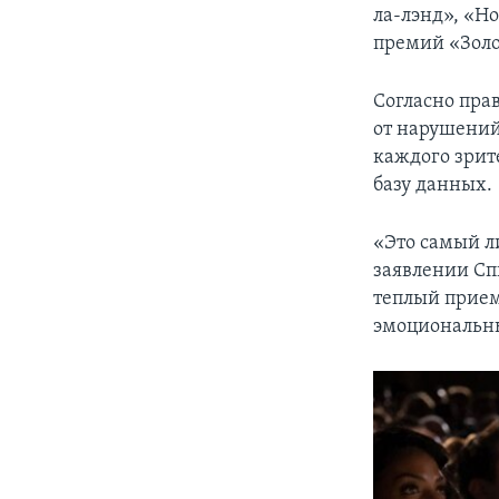
ла-лэнд», «Но
премий «Золо
Согласно прав
от нарушений
каждого зрит
базу данных.
«Это самый ли
заявлении Спи
теплый прием
эмоциональны