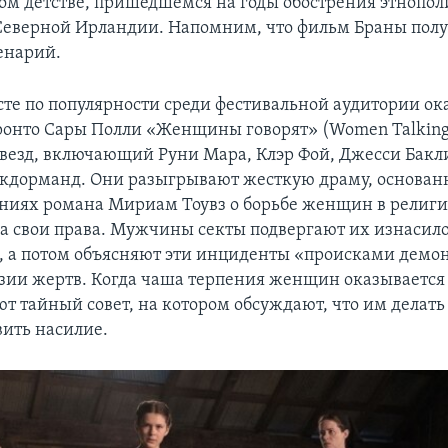
ном детстве, пришедшемся на годы обострения этнопо
Северной Ирландии. Напомним, что фильм Браны пол
енарий.
сте по популярности среди фестивальной аудитории ок
онто Сары Полли «Женщины говорят» (Women Talking
звезд, включающий Руни Мара, Клэр Фой, Джесси Бакл
кдорманд. Они разыгрывают жесткую драму, основан
иях романа Мириам Тоувз о борьбе женщин в религи
а свои права. Мужчины секты подвергают их изнасил
, а потом объясняют эти инциденты «происками демо
зии жертв. Когда чаша терпения женщин оказывается
ют тайный совет, на котором обсуждают, что им делать
вить насилие.