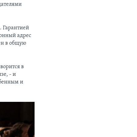
адателями
з. Гарантией
ронный адрес
ен в общую
оворится в
зе, - и
обенным и