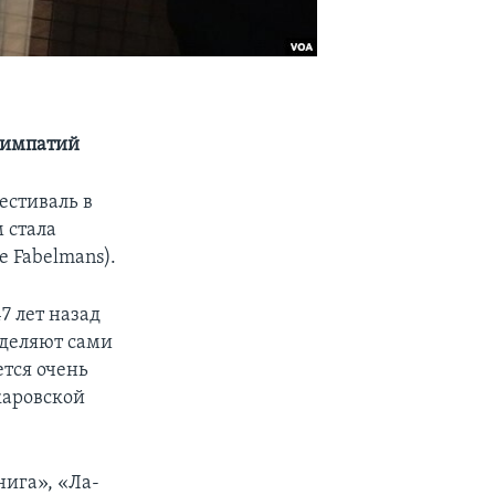
симпатий
естиваль в
 стала
 Fabelmans).
7 лет назад
еделяют сами
ется очень
каровской
нига», «Ла-