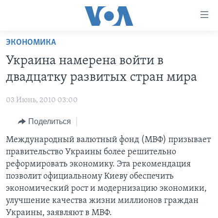
Линки
доступности
Перейти
ЭКОНОМИКА
на
ГЛАВНОЕ
Украина намерена войти в
основной
ПРОГРАММЫ
контент
двадцатку развитых стран мира
ПРОЕКТЫ
Перейти
АМЕРИКА
к
03 Июнь, 2010 03:00
ЭКСПЕРТИЗА
НОВОСТИ ЗА МИНУТУ
УЧИМ АНГЛИЙСКИЙ
основной
Поделиться
ИНТЕРВЬЮ
ИТОГИ
НАША АМЕРИКАНСКАЯ ИСТОРИЯ
навигации
Перейти
ФАКТЫ ПРОТИВ ФЕЙКОВ
Международный валютный фонд (МВФ) призывает
ПОЧЕМУ ЭТО ВАЖНО?
А КАК В АМЕРИКЕ?
в
правительство Украины более решительно
ЗА СВОБОДУ ПРЕССЫ
ДИСКУССИЯ VOA
АРТЕФАКТЫ
поиск
реформировать экономику. Эта рекомендация
УЧИМ АНГЛИЙСКИЙ
ДЕТАЛИ
АМЕРИКАНСКИЕ ГОРОДКИ
позволит официальному Киеву обеспечить
экономический рост и модернизацию экономики,
ВИДЕО
НЬЮ-ЙОРК NEW YORK
ТЕСТЫ
улучшение качества жизни миллионов граждан
ПОДПИСКА НА НОВОСТИ
АМЕРИКА. БОЛЬШОЕ ПУТЕШЕСТВИЕ
Украины, заявляют в МВФ.