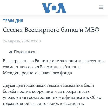
Линки
доступности
Перейти
ТЕМЫ ДНЯ
на
ГЛАВНОЕ
Сессия Всемирного банка и МВФ
основной
ПРОГРАММЫ
контент
24 Апрель, 2006 03:00
ПРОЕКТЫ
Перейти
АМЕРИКА
к
ЭКСПЕРТИЗА
Поделиться
НОВОСТИ ЗА МИНУТУ
УЧИМ АНГЛИЙСКИЙ
основной
ИНТЕРВЬЮ
ИТОГИ
НАША АМЕРИКАНСКАЯ ИСТОРИЯ
В воскресенье в Вашингтоне завершилась весенняя
навигации
совместная сессия Всемирного банка и
Перейти
ФАКТЫ ПРОТИВ ФЕЙКОВ
ПОЧЕМУ ЭТО ВАЖНО?
А КАК В АМЕРИКЕ?
Международного валютного фонда.
в
ЗА СВОБОДУ ПРЕССЫ
ДИСКУССИЯ VOA
АРТЕФАКТЫ
поиск
Двумя центральными темами заседания были
УЧИМ АНГЛИЙСКИЙ
ДЕТАЛИ
АМЕРИКАНСКИЕ ГОРОДКИ
борьба против коррупции и за прозрачность
ВИДЕО
НЬЮ-ЙОРК NEW YORK
ТЕСТЫ
управления государственными финансами. Об их
неразрывной связи говорил, в частности,
ПОДПИСКА НА НОВОСТИ
АМЕРИКА. БОЛЬШОЕ ПУТЕШЕСТВИЕ