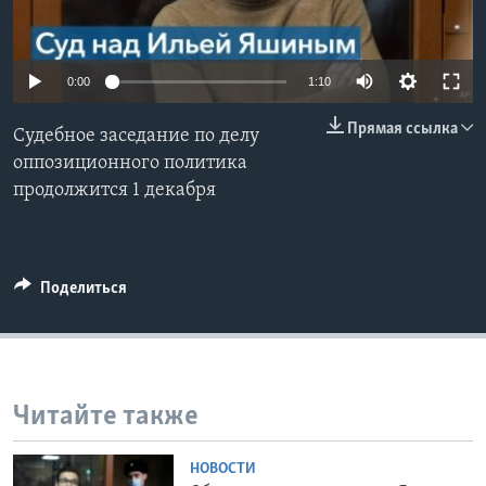
Learning English
0:00
1:10
СОЦИАЛЬНЫЕ СЕТИ
Прямая ссылка
Судебное заседание по делу
оппозиционного политика
продолжится 1 декабря
Языки
Поделиться
Читайте также
НОВОСТИ