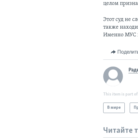
целом призна
Этот суд не 
также находит
Именно МУС в
Поделит
Рад
This item is part of
В мире
Пр
Читайте 