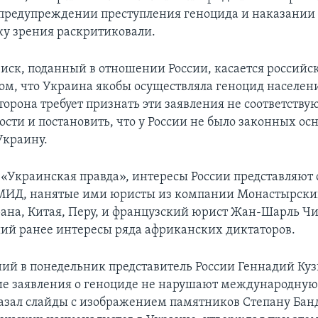
предупреждении преступления геноцида и наказании з
чку зрения раскритиковали.
 иск, поданный в отношении России, касается российс
том, что Украина якобы осуществляла геноцид населен
торона требует признать эти заявления не соответств
ости и постановить, что у России не было законных ос
Украину.
 «Украинская правда», интересы России представляют
МИД, нанятые ими юристы из компании Монастырский
ана, Китая, Перу, и французский юрист Жан-Шарль Чи
ий ранее интересы ряда африканских диктаторов.
ний в понедельник представитель России Геннадий Куз
ие заявления о геноциде не нарушают международну
азал слайды с изображением памятников Степану Бан