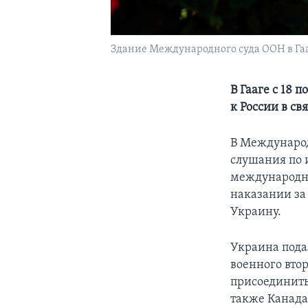
Здание Международного суда ООН в Га
В Гааге с 18 
к России в с
В Международ
слушания по 
международно
наказании за
Украину.
Украина подал
военного вто
присоединитьс
также Канада