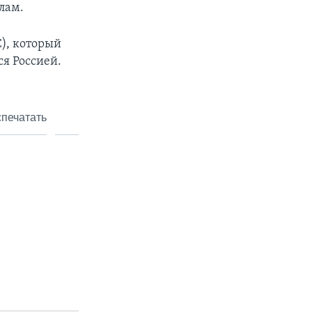
лам.
), который
ся Россией.
печатать