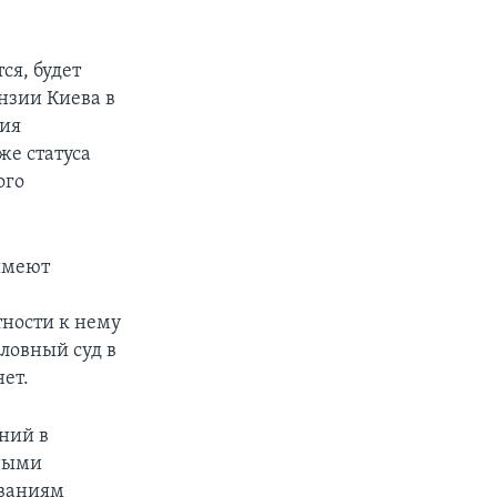
ся, будет
нзии Киева в
ния
же статуса
ого
 имеют
тности к нему
ловный суд в
ет.
ний в
чными
ованиям