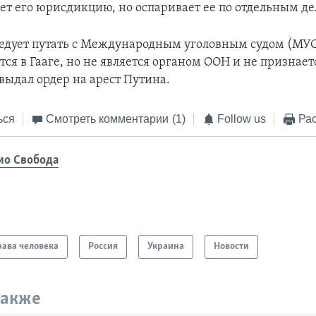
ет его юрисдикцию, но оспаривает ее по отдельным де
следует путать с Международным уголовным судом (МУС
ся в Гааге, но не является органом ООН и не признает
ыдал ордер на арест Путина.
ься
Смотреть комментарии
(1)
Follow us
Рас
ио Свобода
ава человека
Россия
Украина
Новости
также