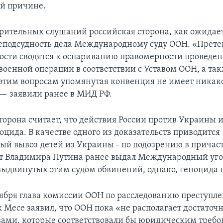
й причине.
арительных слушаний российская сторона, как ожидает
еподсудность дела Международному суду ООН. «Прете
ости сводятся к оспариванию правомерности проведе
военной операции в соответствии с Уставом ООН, а так
 этим вопросам упомянутая конвенция не имеет никак
— заявили ранее в МИД РФ.
торона считает, что действия России против Украины
цида. В качестве одного из доказательств приводится
ый вывоз детей из Украины - по подозрению в причас
ст Владимира Путина ранее выдал Международный уго
 выдвинутых этим судом обвинений, однако, геноцида н
тября глава комиссии ООН по расследованию преступле
 Месе заявил, что ООН пока «не располагает достато
вами, которые соответствовали бы юридическим треб