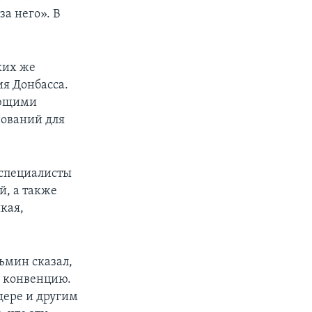
а него». В
ких же
ия Донбасса.
ующими
нований для
 специалисты
, а также
кая,
ьмин сказал,
ю конвенцию.
дере и другим