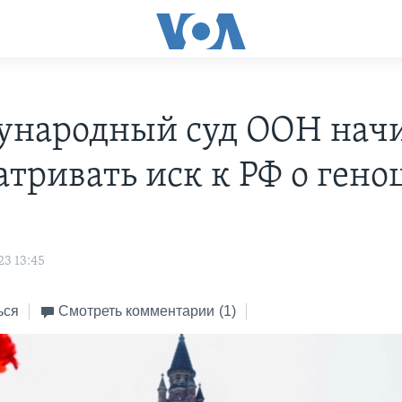
народный суд ООН нач
атривать иск к РФ о гено
23 13:45
ься
Смотреть комментарии
(1)