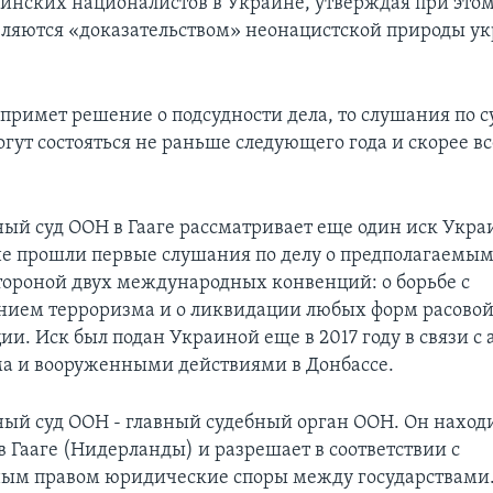
инских националистов в Украине, утверждая при этом,
ляются «доказательством» неонацистской природы у
примет решение о подсудности дела, то слушания по с
гут состояться не раньше следующего года и скорее вс
й суд ООН в Гааге рассматривает еще один иск Укра
не прошли первые слушания по делу о предполагаемы
тороной двух международных конвенций: о борьбе с
ием терроризма и о ликвидации любых форм расово
и. Иск был подан Украиной еще в 2017 году в связи с
а и вооруженными действиями в Донбассе.
й суд ООН - главный судебный орган ООН. Он находи
в Гааге (Нидерланды) и разрешает в соответствии с
м правом юридические споры между государствами. 