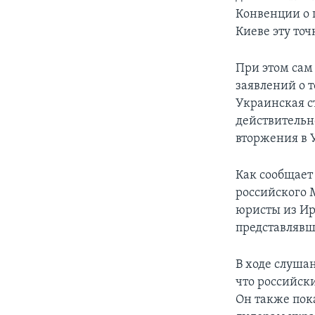
Конвенции о 
Киеве эту то
При этом сам
заявлений о 
Украинская с
действительн
вторжения в 
Как сообщает
российского 
юристы из Ир
представлявш
В ходе слуша
что российск
Он также пок