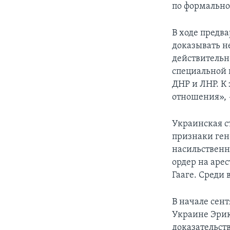
по формально
В ходе предв
доказывать н
действительн
специальной 
ДНР и ЛHP. К
отношения», 
Украинская с
признаки гено
насильственн
ордер на аре
Гааге. Среди
В начале сен
Украине Эрик
доказательст