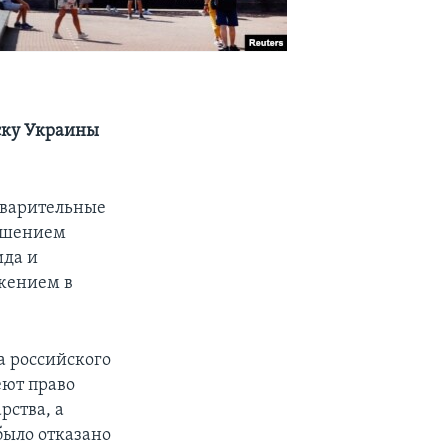
иску Украины
едварительные
рушением
ида и
ржением в
ла российского
еют право
рства, а
было отказано