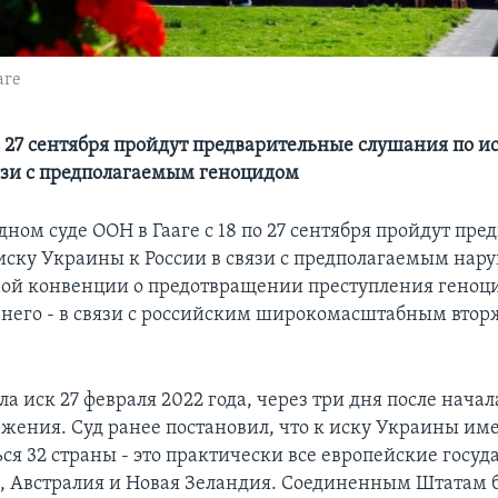
аге
по 27 сентября пройдут предварительные слушания по 
вязи с предполагаемым геноцидом
ном суде ООН в Гааге с 18 по 27 сентября пройдут пр
иску Украины к России в связи с предполагаемым на
й конвенции о предотвращении преступления геноц
 него - в связи с российским широкомасштабным вто
а иск 27 февраля 2022 года, через три дня после нача
ржения. Суд ранее постановил, что к иску Украины им
я 32 страны - это практически все европейские госуда
, Австралия и Новая Зеландия. Соединенным Штатам 