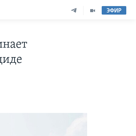
ЭФИР
инает
циде