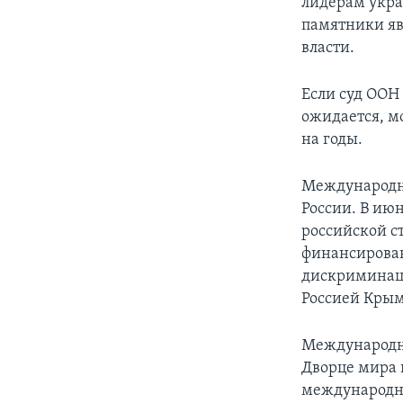
лидерам укра
памятники яв
власти.
Если суд ООН 
ожидается, мо
на годы.
Международны
России. В ию
российской с
финансирован
дискриминаци
Россией Крым
Международны
Дворце мира 
международны