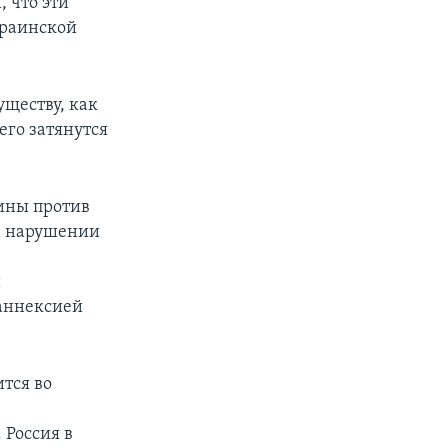
 что эти
краинской
уществу, как
его затянутся
ины против
м нарушении
й
 аннексией
тся во
Россия в