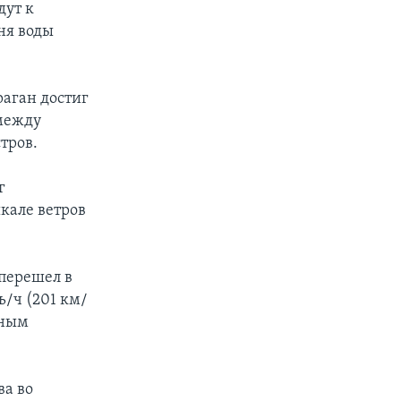
дут к
ня воды
аган достиг
между
тров.
г
кале ветров
 перешел в
/ч (201 км/
пным
ва во