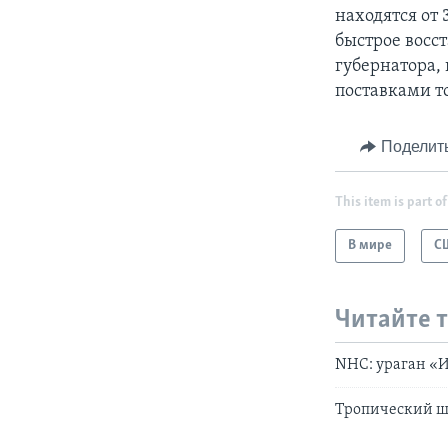
находятся от 
быстрое восс
губернатора, 
поставками т
Поделит
This item is part of
В мире
С
Читайте 
NHC: ураган «И
Тропический ш