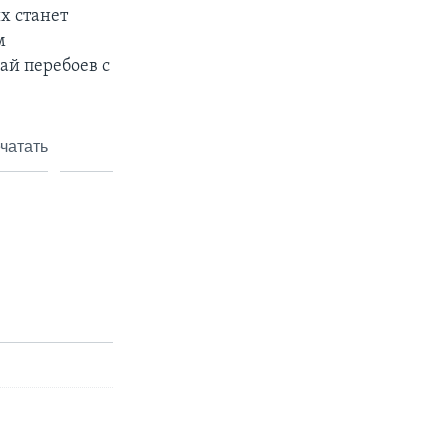
ых станет
м
ай перебоев с
чатать