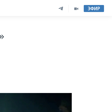
ЭФИР
»