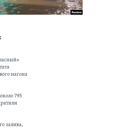
х
опасный»
тата
вого нагона
около 795
кратили
о залива,