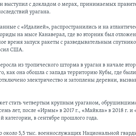
ен выступил с докладом о мерах, принимаемых правит
оследствий урагана.
занные с «Идалией», распространились и на атлантиче
ориды на мысе Канаверал, где во вторник был отложен
ое время запуск ракеты с разведывательным спутник
 сил США.
еросла из тропического шторма в ураган в начале втор
ого, как она обошла с запада территорию Кубы, где бы
отключено электричество и затоплены деревни, вызва
ет стать четвертым крупным ураганом, обрушившимс
семь лет, после «Ирмы» в 2017 г., «Майкла» в 2018 г. и
й категории, в сентябре прошлого года.
 около 5,5 тыс. военнослужащих Национальной гварди