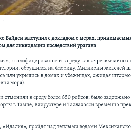
г.
о Байден выступил с докладом о мерах, принимаемы
ом для ликвидации последствий урагана
ия», квалифицированный в среду как «чрезвычайно 
атегории, обрушился на Флориду. Миллионы жителей ш
сь или укрылись в домах и убежищах, ожидая штормо
овня моря).
 отменили в среду более 850 рейсов; было задержано 
порты в Тампе, Клируотере и Таллахасси временно пре
, «Идалия», пройдя над теплыми водами Мексиканског