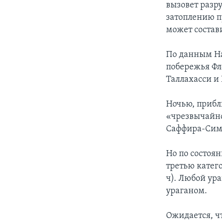
вызовет разр
затоплению п
может состави
По данным На
побережья Фл
Таллахасси и 
Ночью, прибл
«чрезвычайно
Саффира-Сим
Но по состоян
третью катег
ч). Любой ур
ураганом.
Ожидается, ч