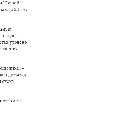
 и Южной
нах до 30 см,
овную
соты до
стах уровень
 слежения
невелики, –
находиться в
и очень
антисом «в