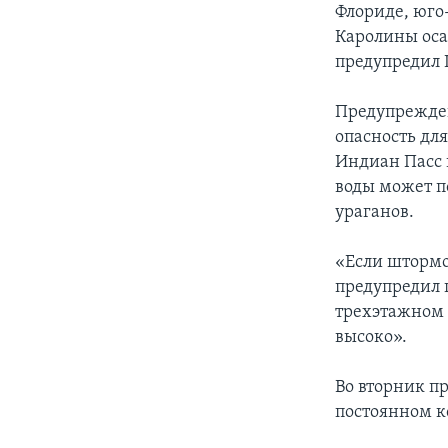
Флориде, юго
Каролины осад
предупредил 
Предупрежден
опасность дл
Индиан Пасс 
воды может по
ураганов.
«Если штормо
предупредил 
трехэтажном 
высоко».
Во вторник п
постоянном к