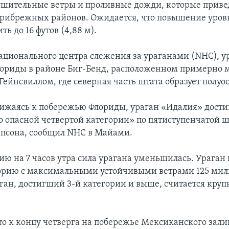
ушительные ветры и проливные дожди, которые приве
рибрежных районов. Ожидается, что повышение уров
ть до 16 футов (4,88 м).
ционального центра слежения за ураганами (NHC), ур
ориды в районе Биг-Бенд, расположенном примерно 
Гейнсвиллом, где северная часть штата образует полуос
ижаясь к побережью Флориды, ураган «Идалия» дости
 опасной четвертой категории» по пятиступенчатой ш
псона, сообщил NHC в Майами.
ию на 7 часов утра сила урагана уменьшилась. Ураган
орию с максимальными устойчивыми ветрами 125 миль
аган, достигший 3-й категории и выше, считается кру
то к концу четверга на побережье Мексиканского зали