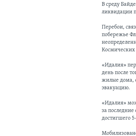
В среду Байд
ликвидации п
Перебои, свя
побережье Фл
неопределенн
Космических
«Идалия» пер
день после т
жилые дома, 
эвакуацию.
«Идалия» мож
за последние 
достигшего 5-
Мобилизовано