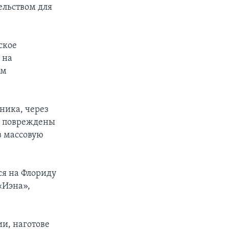
ельством для
ское
 на
ом
ника, через
ли повреждены
в массовую
я на Флориду
 «Иэна»,
и, наготове