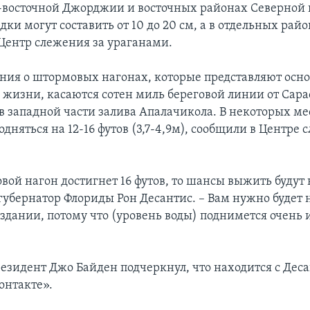
-восточной Джорджии и восточных районах Северной
ки могут составить от 10 до 20 см, а в отдельных райо
Центр слежения за ураганами.
ия о штормовых нагонах, которые представляют осн
я жизни, касаются сотен миль береговой линии от Сара
в западной части залива Апалачикола. В некоторых ме
дняться на 12-16 футов (3,7-4,9м), сообщили в Центре
вой нагон достигнет 16 футов, то шансы выжить будут 
губернатор Флориды Рон Десантис. – Вам нужно будет 
здании, потому что (уровень воды) поднимется очень 
резидент Джо Байден подчеркнул, что находится с Дес
онтакте».