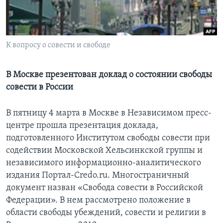
Learning English
СОЦИАЛЬНЫЕ СЕТИ
К вопросу о совести и свободе
В Москве презентован доклад о состоянии свободы
совести в России
Языки
В пятницу 4 марта в Москве в Независимом пресс-
центре прошла презентация доклада,
подготовленного Институтом свободы совести при
содействии Московской Хельсинкской группы и
независимого информационно-аналитического
издания Портал-Credo.ru. Многостраничный
документ назван «Свобода совести в Российской
Федерации». В нем рассмотрено положение в
области свободы убеждений, совести и религии в