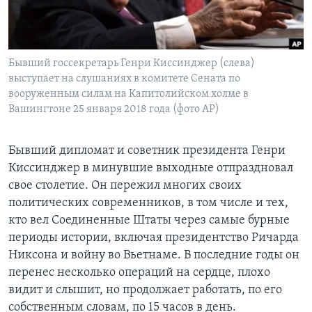
Learning English
СОЦИАЛЬНЫЕ СЕТИ
Бывший госсекретарь Генри Киссинджер (слева)
выступает на слушаниях в комитете Сената по
вооруженным силам на Капитолийском холме в
Вашингтоне 25 января 2018 года (фото AP)
Языки
Бывший дипломат и советник президента Генри
Киссинджер в минувшие выходные отпраздновал
свое столетие. Он пережил многих своих
политических современников, в том числе и тех,
кто вел Соединенные Штаты через самые бурные
периоды истории, включая президентство Ричарда
Никсона и войну во Вьетнаме. В последние годы он
перенес несколько операций на сердце, плохо
видит и слышит, но продолжает работать, по его
собственным словам, по 15 часов в день.