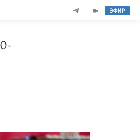
ЭФИР
0-