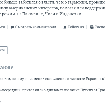
н больше заботился о власти, чем о гармонии, провод
ользу американских интересов, помогая или поддержи
 режимы в Пакистане, Чили и Индонезии.
ься
Смотреть комментарии
Follow us
Распе
сти
также
о том, почему он изменил свое мнение о членстве Украины в
посредник: привез ли экс-дипломат послание Путину от Тра
р