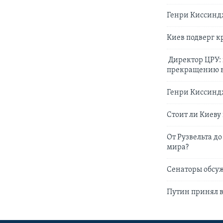
Генри Киссиндж
Киев подверг 
Директор ЦРУ: 
прекращению 
Генри Киссиндж
Стоит ли Киеву
От Рузвельта д
мира?
Сенаторы обсу
Путин принял 