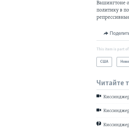
Вашингтоне о
политику в п
репрессивные
Поделит
This item is part of
США
Ново
Читайте 
Киссинджер 
Киссинджер-
Киссиндже