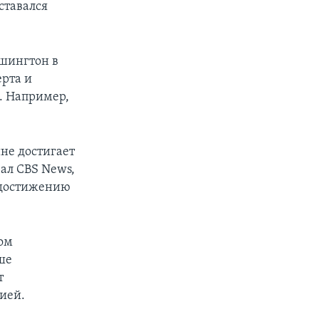
ставался
ашингтон в
ерта и
. Например,
не достигает
ал CBS News,
к достижению
ном
ше
т
ией.