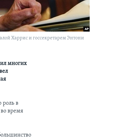
лой Харрис и госсекретарем Энтони
жил многих
вел
чая
 роль в
 во время
 большинство