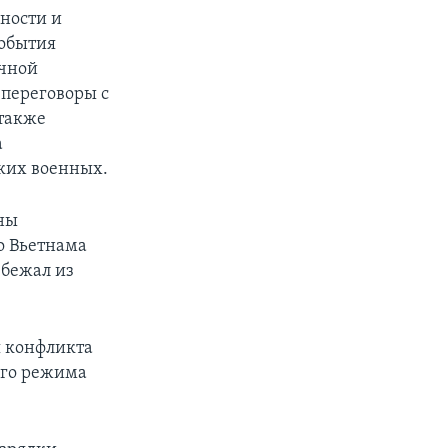
сности и
события
очной
переговоры с
 также
а
ких военных.
оны
о Вьетнама
 бежал из
я конфликта
ого режима