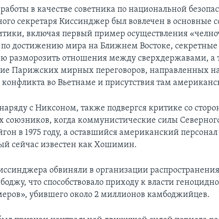
 работы в качестве советника по национальной безопа
ного секретаря Киссинджер был вовлечен в основные 
тики, включая первый пример осуществления «челн
по достижению мира на Ближнем Востоке, секретные 
ью разморозить отношения между сверхдержавами, а
ие Парижских мирных переговоров, направленных н
конфликта во Вьетнаме и присутствия там американс
наряду с Никсоном, также подвергся критике со стор
 союзников, когда коммунистические силы Северног
йгон в 1975 году, а оставшийся американский персонал
рый сейчас известен как Хошимин.
Киссинджера обвиняли в организации распространени
мбоджу, что способствовало приходу к власти геноцидн
еров», убившего около 2 миллионов камбоджийцев.