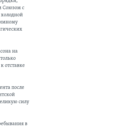
зрядки,
 Союзом с
у холодной
аимному
егических
сона на
 только
 к отставке
ента после
нтской
великую силу
ребывания в