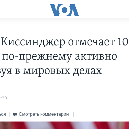
 Киссинджер отмечает 10
, по-прежнему активно
вуя в мировых делах
s
0:20
ься
Смотреть комментарии