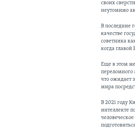
своих сверст
неутомимо ак
В последние 
качестве госу
советника ка
когда главой
Еще в этом м
переломного 
что ожидает 
мира посредс
В 2021 году 
интеллекте п
человеческое
подготовитьс