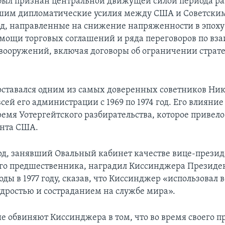
ыл признан центральной движущей силой периода ра
шим дипломатические усилия между США и Советским
 год, направленные на снижение напряженности в эпох
мощи торговых соглашений и ряда переговоров по вз
ооружений, включая договоры об ограничении страт
ставался одним из самых доверенных советников Ник
ей его администрации с 1969 по 1974 год. Его влияние
ремя Уотергейтского разбирательства, которое привело
ента США.
д, занявший Овальный кабинет качестве вице-презид
его предшественника, наградил Киссинджера Президе
ды в 1977 году, сказав, что Киссинджер «использовал 
дростью и состраданием на службе мира».
е обвиняют Киссинджера в том, что во время своего п