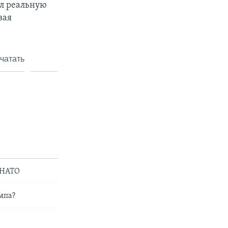
ил реальную
вая
чатать
 НАТО
мпа?