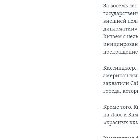
За восемь лет
государствен
внешней поли
дипломатии» 
Китаем с цел
инициирован
прекращение 
Киссинджер, 
американских
захватили Са
города, кото
Кроме того, 
на Лаос и Ка
«красных кхм