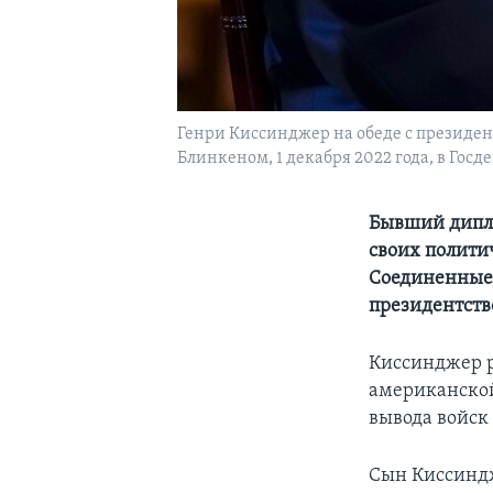
Генри Киссинджер на обеде с президе
Блинкеном, 1 декабря 2022 года, в Гос
Бывший дипло
своих политич
Соединенные 
президентств
Киссинджер р
американской
вывода войск
Сын Киссиндж