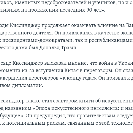
ников, именитых недоброжелателей и учеников, но и о
тивным на протяжении последних 90 лет».
годы Киссинджер продолжает оказывать влияние на В
дарственного деятеля. Он привлекался в качестве эксп
к президентами-демократами, так и республиканцами
 Белого дома был Дональд Трамп.
есяце Киссинджер высказал мнение, что война в Украи
момента из-за вступления Китая в переговоры. Он сказ
завершения переговоров «к концу года». Он призвал 
твом дипломатии.
Киссинджер также стал соавтором книги об искусствен
од названием «Эпоха искусственного интеллекта: и на
 будущее». Он предупредил, что правительствам следуе
я к потенциальным рискам, связанным с этой технолог