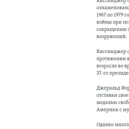
Киссинджер б
ознаменовав
1967 по 1979
войны при по
сокращению в
вооружений.
Киссинджер о
протяжении вс
возросло во в
37-го презид
Джеральд Фор
отставки сво
медалью свобо
Америки с му
Однако многи