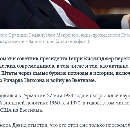
нтом Франции Эммануэлем Макроном, вице-президентом Кама
департаменте в Вашингтоне (архивное фото).
мат и советник президента Генри Киссинджер пере
еских современников, в том числе и тех, кто активно 
Штаты через самые бурные периоды в истории, вклю
о Ричарда Никсона и войну во Вьетнаме.
одился в Германии 27 мая 1923 года и сыграл ключевую
 внешней политике 1960-х и 1970-х годов, в том числе
 США из Вьетнама.
ера Дэвид отметил, что его отец «не только пережил