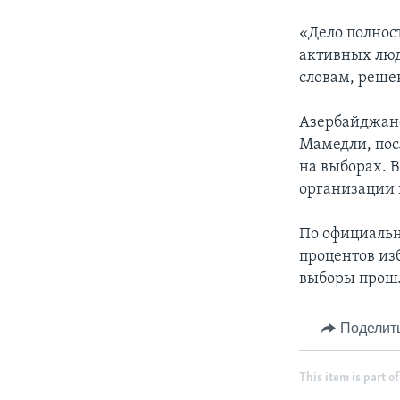
«Дело полнос
активных люд
словам, решен
Азербайджанс
Мамедли, пос
на выборах. 
организации 
По официальн
процентов из
выборы прош
Поделит
This item is part of