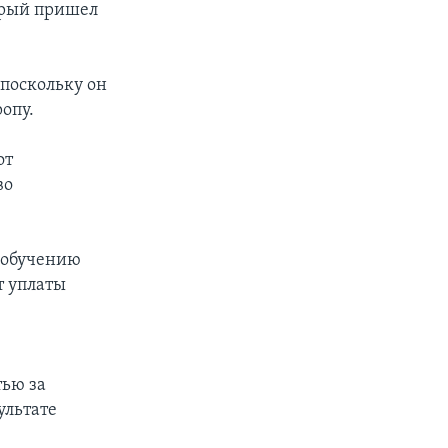
орый пришел
 поскольку он
ропу.
от
во
 обучению
т уплаты
тью за
ультате