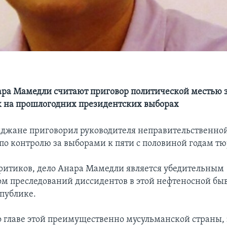
ра Мамедли считают приговор политической местью 
 на прошлогодних президентских выборах
йджане приговорил руководителя неправительственно
по контролю за выборами к пяти с половиной годам т
итиков, дело Анара Мамедли является убедительным
ом преследований диссидентов в этой нефтеносной б
спублике.
во главе этой преимущественно мусульманской страны,