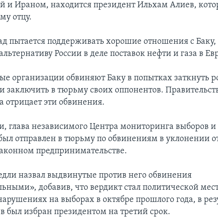
й и Ираном, находится президент Ильхам Алиев, кот
му отцу.
ад пытается поддерживать хорошие отношения с Баку,
альтернативу России в деле поставок нефти и газа в Ев
е организации обвиняют Баку в попытках заткнуть р
и заключить в тюрьму своих оппонентов. Правительст
 отрицает эти обвинения.
, глава независимого Центра мониторинга выборов и
был отправлен в тюрьму по обвинениям в уклонении о
законном предпринимательстве.
дли назвал выдвинутые против него обвинения
льными», добавив, что вердикт стал политической мес
нарушениях на выборах в октябре прошлого года, в рез
в был избран президентом на третий срок.