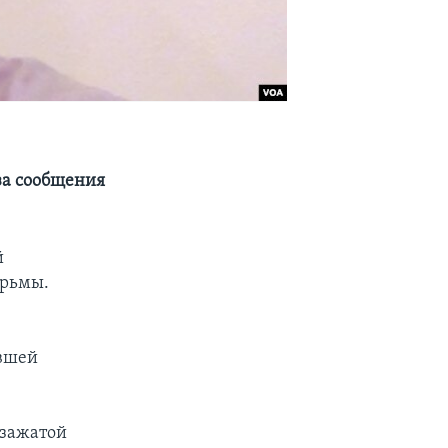
за сообщения
й
юрьмы.
ывшей
 зажатой