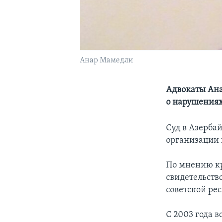
Анар Мамедли
Адвокаты Ана
о нарушениях
Суд в Азерба
организации 
По мнению кр
свидетельств
советской ре
С 2003 года 