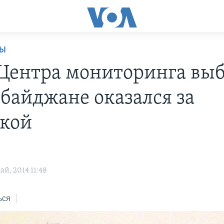
НЫ
 Центра мониторинга вы
рбайджане оказался за
кой
й, 2014 11:48
ься