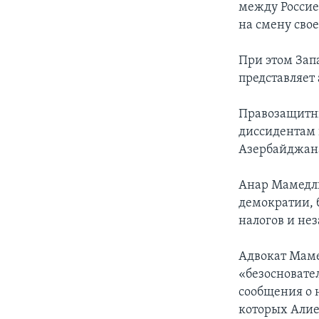
между Россие
на смену свое
При этом Зап
представляет 
Правозащитны
диссидентам 
Азербайджана
Анар Мамедли
демократии, 
налогов и не
Адвокат Маме
«безосновате
сообщения о 
которых Алие