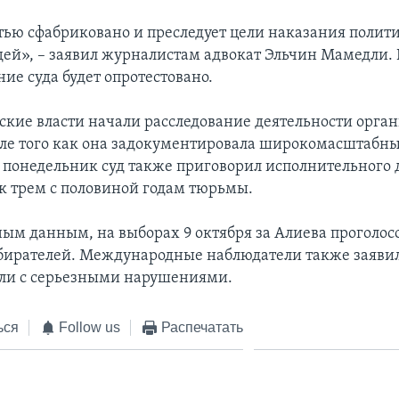
тью сфабриковано и преследует цели наказания полит
ей», – заявил журналистам адвокат Эльчин Мамедли. 
ие суда будет опротестовано.
кие власти начали расследование деятельности орга
ле того как она задокументировала широкомасштабн
В понедельник суд также приговорил исполнительного
к трем с половиной годам тюрьмы.
ым данным, на выборах 9 октября за Алиева проголос
бирателей. Международные наблюдатели также заявил
ли с серьезными нарушениями.
ься
Follow us
Распечатать