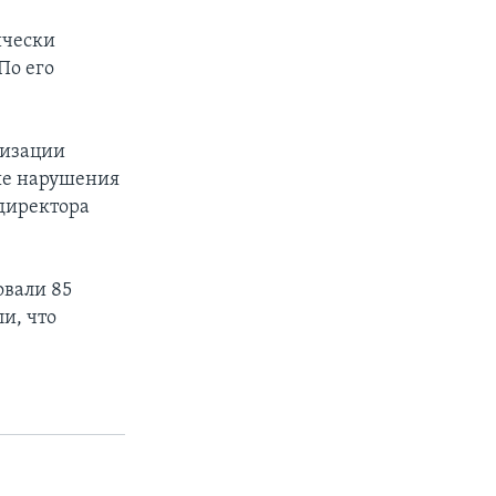
ически
По его
низации
ые нарушения
 директора
овали 85
и, что