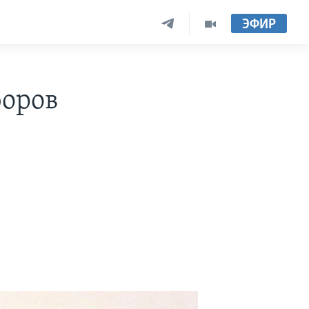
ЭФИР
боров