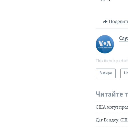
Поделит
Слу
This item is part of
В мире
Н
Читайте 
США могут прод
Даг Бендоу: СШ