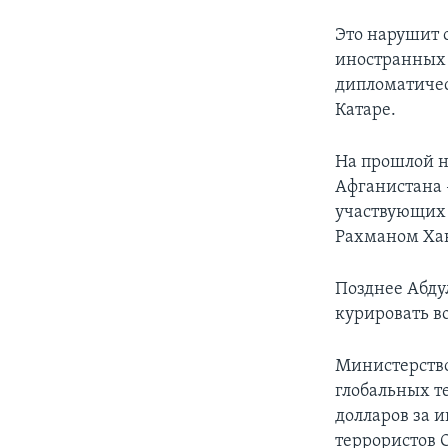
Это нарушит 
иностранных 
дипломатиче
Катаре.
На прошлой н
Афганистана 
участвующих в
Рахманом Хак
Позднее Абду
курировать в
Министерство
глобальных те
долларов за 
террористов 