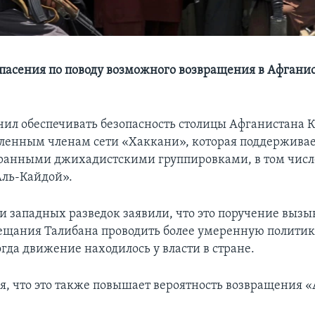
опасения по поводу возможного возвращения в Афгани
чил обеспечивать безопасность столицы Афганистана К
ленным членам сети «Хаккани», которая поддерживае
транными джихадистскими группировками, в том числ
Аль-Кайдой».
и западных разведок заявили, что это поручение вызыв
ещания Талибана проводить более умеренную политику,
огда движение находилось у власти в стране.
я, что это также повышает вероятность возвращения 