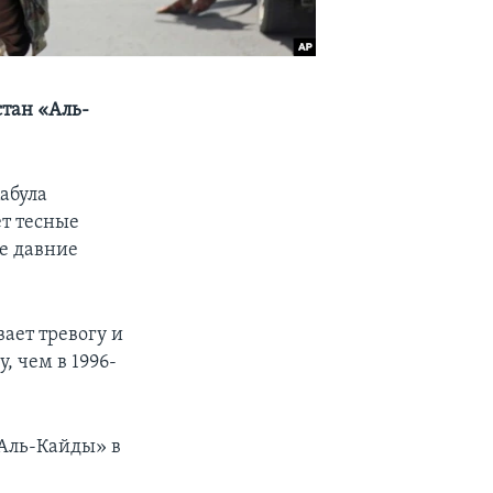
стан «Аль-
абула
т тесные
е давние
ает тревогу и
 чем в 1996-
«Аль-Кайды» в