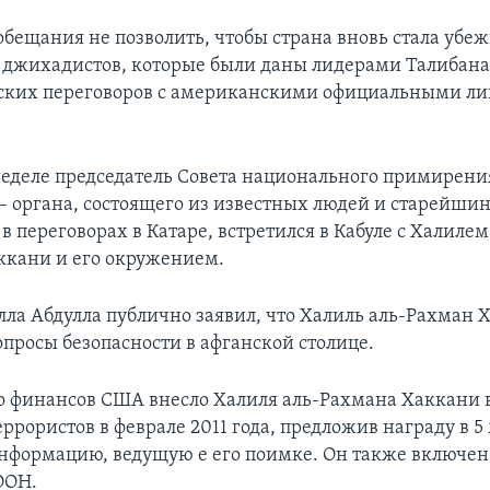
обещания не позволить, чтобы страна вновь стала убе
джихадистов, которые были даны лидерами Талибана 
ских переговоров с американскими официальными ли
еделе председатель Совета национального примирени
– органа, состоящего из известных людей и старейшин
 переговорах в Катаре, встретился в Кабуле с Халилем
кани и его окружением.
лла Абдулла публично заявил, что Халиль аль-Рахман 
опросы безопасности в афганской столице.
 финансов США внесло Халиля аль-Рахмана Хаккани в
ррористов в феврале 2011 года, предложив награду в 
информацию, ведущую е его поимке. Он также включен
ООН.