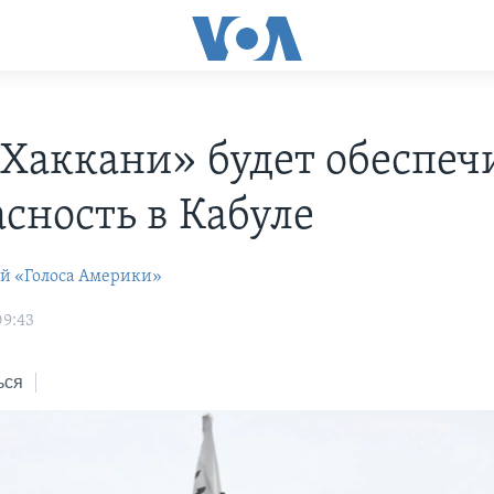
 Хаккани» будет обеспеч
асность в Кабуле
ей «Голоса Америки»
09:43
ься