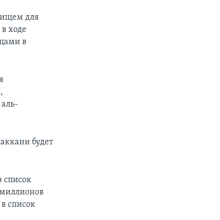
жищем для
в ходе
цами в
я
,
 аль-
Хаккани будет
 список
5 миллионов
 в список