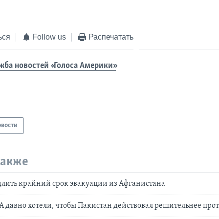
ься
Follow us
Распечатать
жба новостей «Голоса Америки»
овости
также
лить крайний срок эвакуации из Афганистана
А давно хотели, чтобы Пакистан действовал решительнее про