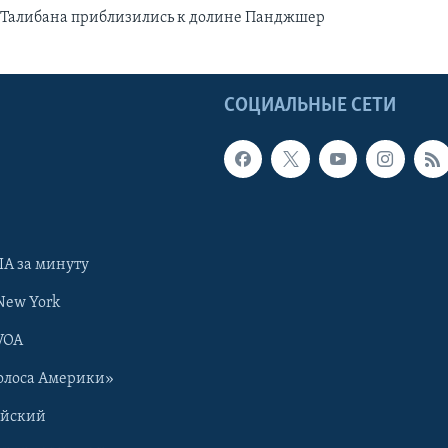
Талибана приблизились к долине Панджшер
Ы
СОЦИАЛЬНЫЕ СЕТИ
А за минуту
New York
VOA
олоса Америки»
ийский