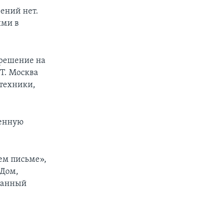
ений нет.
ыми в
зрешение на
T. Москва
 техники,
женную
ем письме»,
ИДом,
 данный