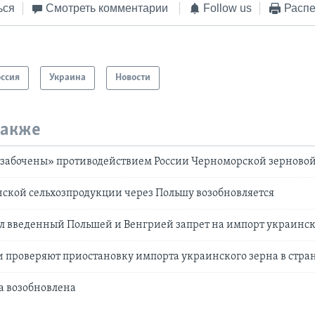
ься
Смотреть комментарии
Follow us
Распе
оссия
Украина
Новости
также
озабочены» противодействием России Черноморской зерново
ской сельхозпродукции через Польшу возобновляется
л введенный Польшей и Венгрией запрет на импорт украинск
 проверяют приостановку импорта украинского зерна в стра
а возобновлена