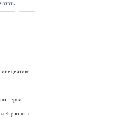
чатать
й инициативе
ого зерна
ны Евросоюза