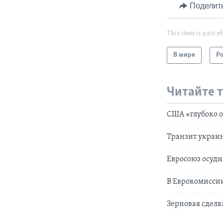
Поделит
This item is part of
В мире
Р
Читайте 
США «глубоко 
Транзит украин
Евросоюз осуди
В Еврокомиссии
Зерновая сделк