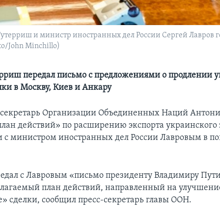
терриш и министр иностранных дел России Сергей Лавров гот
o/John Minchillo)
рриш передал письмо с предложениями о продлении 
лки в Москву, Киев и Анкару
 секретарь Организации Объединенных Наций Антон
план действий» по расширению экспорта украинского 
и с министром иностранных дел России Лавровым в по
едал с Лавровым «письмо президенту Владимиру Пути
лагаемый план действий, направленный на улучшени
» сделки, сообщил пресс-секретарь главы ООН.