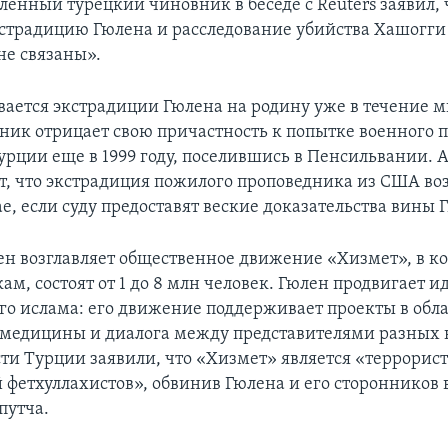
енный турецкий чиновник в беседе с Reuters заявил, 
страдицию Гюлена и расследование убийства Хашогги
не связаны».
вается экстрадиции Гюлена на родину уже в течение м
ник отрицает свою причастность к попытке военного п
Турции еще в 1999 году, поселившись в Пенсильвании.
ят, что экстрадиция пожилого проповедника из США в
ае, если суду предоставят веские доказательства вины 
ен возглавляет общественное движение «Хизмет», в ко
м, состоят от 1 до 8 млн человек. Гюлен продвигает и
го ислама: его движение поддерживает проекты в обл
 медицины и диалога между представителями разных 
асти Турции заявили, что «Хизмет» является «террорис
 фетхуллахистов», обвинив Гюлена и его сторонников 
путча.