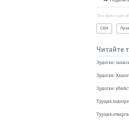
This item is part of
США
Прав
Читайте 
Эрдоган: запис
Эрдоган: Хашог
Эрдоган: убийс
Турция подозре
Турция отверга