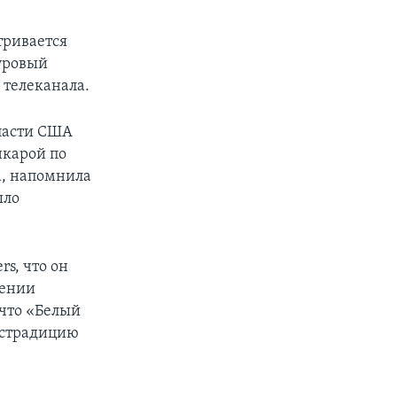
тривается
суровый
 телеканала.
власти США
нкарой по
а, напомнила
ыло
rs, что он
шении
 что «Белый
экстрадицию