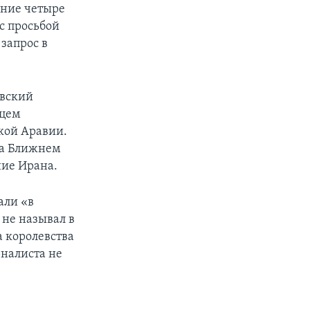
дние четыре
 с просьбой
запрос в
овский
нцем
кой Аравии.
на Ближнем
ние Ирана.
али «в
 не называл в
 королевства
рналиста не