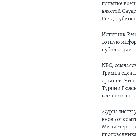
попытке воен
властей Сауд
Рияд в убийс
Источник Reu
точную инфор
публикации.
NBC, ссылаяс
Трампа сдела
органов. Чин
Турции Гюлен
военного пере
Журналисты у
вновь открыть
Министерство
проповедника