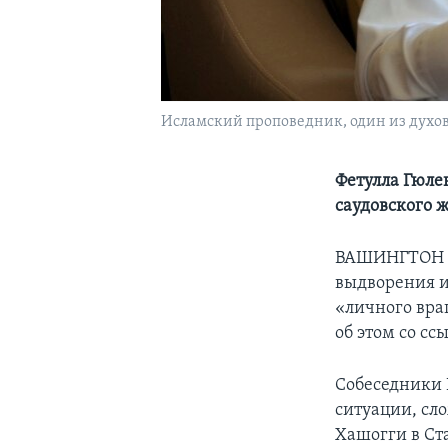
Исламский проповедник, один из духов
Фетулла Гюле
саудовского 
ВАШИНГТОН
выдворения и
«личного вра
об этом со сс
Собеседники 
ситуации, сл
Хашогги в Ст