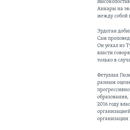
Высокопоставл
Анкары на эк
между собой 
Эрдоган доби
Сам проповед
Он уехал из 
власти говор
только в случ
Фетуллах Гюл
разным оценка
прогрессивно
образования,
2016 году вл
организацией
организации 