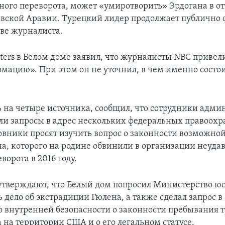
ного переворота, может «умиротворить» Эрдогана в 
овской Аравии. Турецкий лидер продолжает публично 
тве журналиста.
ters в Белом доме заявил, что журналисты NBC привел
мацию». При этом он не уточнил, в чем именно состои
ь на четыре источника, сообщил, что сотрудники адм
ли запросы в адрес нескольких федеральных правоох
овники просят изучить вопрос о законности возможно
а, которого на родине обвинили в организации неуда
ворота в 2016 году.
тверждают, что Белый дом попросил Министерство ю
 дело об экстрадиции Гюлена, а также сделал запрос в
 внутренней безопасности о законности пребывания 
 на территории США и о его легальном статусе.