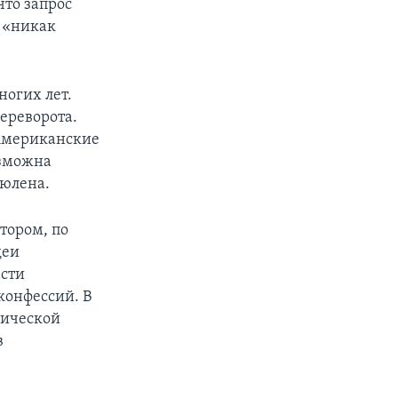
что запрос
 «никак
ногих лет.
ереворота.
 Американские
озможна
Гюлена.
тором, по
деи
асти
конфессий. В
тической
в