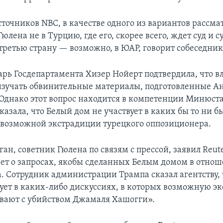
точников NBC, в качестве одного из вариантов рассма
юлена не в Турцию, где его, скорее всего, ждет суд и 
 третью страну — возможно, в ЮАР, говорит собеседник
арь Госдепартамента Хизер Нойерт подтвердила, что 
зучать обвинительные материалы, подготовленные А
 Однако этот вопрос находится в компетенции Минюст
казала, что Белый дом не участвует в каких бы то ни б
возможной экстрадиции турецкого оппозиционера.
ан, советник Гюлена по связям с прессой, заявил Reute
ает о запросах, якобы сделанных Белым домом в отно
. Сотрудник администрации Трампа сказал агентству,
вует в каких-либо дискуссиях, в которых возможную 
вают с убийством Джамаля Хашогги».