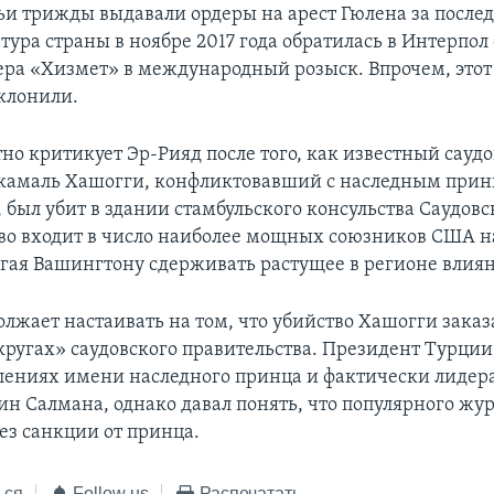
ьи трижды выдавали ордеры на арест Гюлена за после
тура страны в ноябре 2017 года обратилась в Интерпол
ера «Хизмет» в международный розыск. Впрочем, этот 
клонили.
тно критикует Эр-Рияд после того, как известный сауд
жамаль Хашогги, конфликтовавший с наследным при
был убит в здании стамбульского консульства Саудовс
тво входит в число наиболее мощных союзников США 
огая Вашингтону сдерживать растущее в регионе влия
олжает настаивать на том, что убийство Хашогги заказ
ругах» саудовского правительства. Президент Турции
лениях имени наследного принца и фактически лидера
н Салмана, однако давал понять, что популярного жу
ез санкции от принца.
ься
Follow us
Распечатать