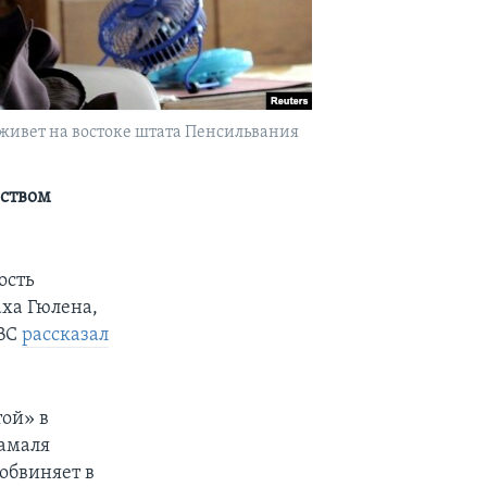
 живет на востоке штата Пенсильвания
йством
ость
ха Гюлена,
NBC
рассказал
той» в
жамаля
обвиняет в