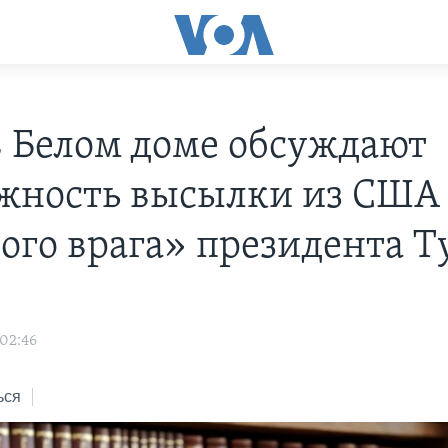
в Белом доме обсуждают
жность высылки из США
ого врага» президента 
 02:46
ься