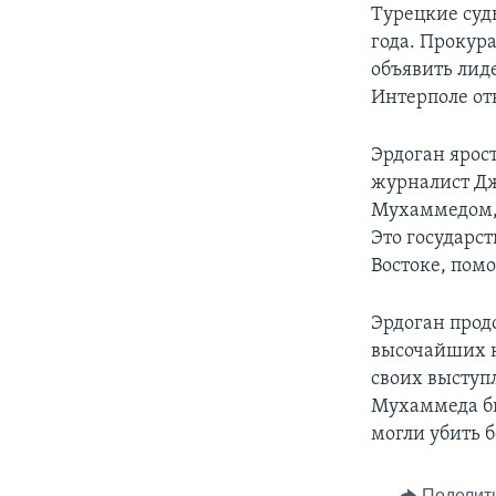
Турецкие суд
года. Прокура
объявить лид
Интерполе от
Эрдоган ярос
журналист Д
Мухаммедом, 
Это государс
Востоке, пом
Эрдоган прод
высочайших к
своих выступ
Мухаммеда би
могли убить б
Поделит