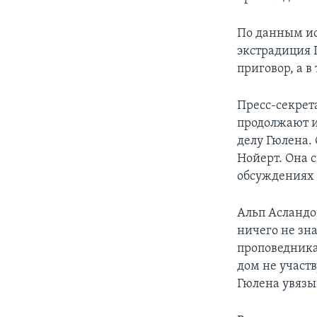
По данным ис
экстрадиция Г
приговор, а в
Пресс-секрет
продолжают и
делу Гюлена.
Нойерт. Она с
обсуждениях 
Альп Асландог
ничего не зн
проповедника
дом не участ
Гюлена увязы