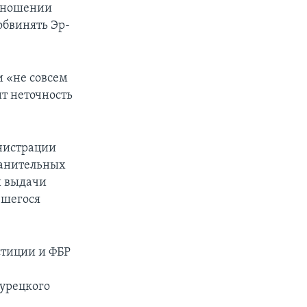
отношении
обвинять Эр-
и «не совсем
т неточность
инистрации
ранительных
й выдачи
вшегося
стиции и ФБР
турецкого