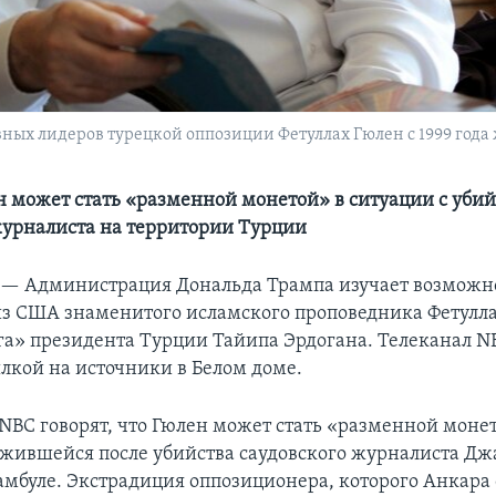
ных лидеров турецкой оппозиции Фетуллах Гюлен с 1999 года
н может стать «разменной монетой» в ситуации с уби
журналиста на территории Турции
 —
Администрация Дональда Трампа изучает возможн
з США знаменитого исламского проповедника Фетулла
га» президента Турции Тайипа Эрдогана. Телеканал 
ылкой на источники в Белом доме.
NBC говорят, что Гюлен может стать «разменной моне
ожившейся после убийства саудовского журналиста Д
амбуле. Экстрадиция оппозиционера, которого Анкара 