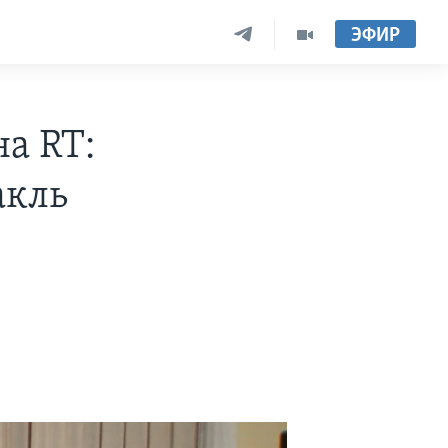
ЭФИР
а RT:
акль