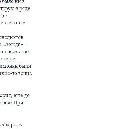
о было ни в
торую в ряде
 не
известно о
енедиктов
с «Дождя» –
о не вызывает
его не
 Симонян были
акие-то вещи.
ория, еще до
стов»? При
 из ларца»