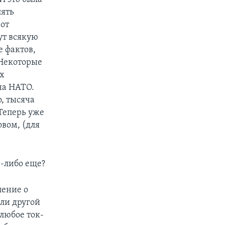
лять
вот
сут всякую
е фактов,
 Некоторые
ых
на НАТО.
о, тысяча
Теперь уже
овом, (для
е-либо еще?
ление о
ли другой
любое ток-