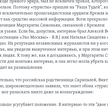
в ходе прямого эфира, был не исключен прокол, которог
нельзя. Поэтому «туристы» пришли на “Раша Тудей”, ко
т исключительно пропагандистским орудием Кремля и
 как средство массовой информации. Всем прекрасно 
позиции Маргариты Симоньян, связанной с Кремлем
 узами. Если бы, допустим, интервью брал Алексей В
иостанции «Эхо Москвы» - В.В.) или Наталья Синдеева 
одно. Их репутация независимых журналистов ни у ког
так, мы увидели вымученное интервью, и при этом нич
их людях. К тому же, как я догадываюсь, у Маргариты
сти для монтажа интервью, и она легко могла убрать к
одит на размышления.
ательно, что российская родственница Скрипалей, Викт
ью, широковещательно заявила, что знает обоих «тури
е мог разыскать никто даже за вознаграждение.
 больше усугубляет положение. В интервью-то эти “двое