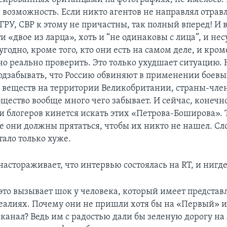
 возможность. Если никто агентов не направлял отрав
ГРУ, СВР к этому не причастны, так полный вперед! И 
и «двое из ларца», хоть и “не одинаковы с лица”, и не
угодно, кроме того, кто они есть на самом деле, и кром
о реально проверить. Это только ухудшает ситуацию.
одзабывать, что Россию обвиняют в применении боев
веществ на территории Великобритании, страны-чле
щество вообще много чего забывает. И сейчас, конечн
и блогеров кинется искать этих «Петрова-Боширова». 
е они должны прятаться, чтобы их никто не нашел. Сл
тало только хуже.
е настораживает, что интервью состоялась на RT, и нигд
, это вызывает шок у человека, который имеет представ
еалиях. Почему они не пришли хотя бы на «Первый» и
канал? Ведь им с радостью дали бы зеленую дорогу на 