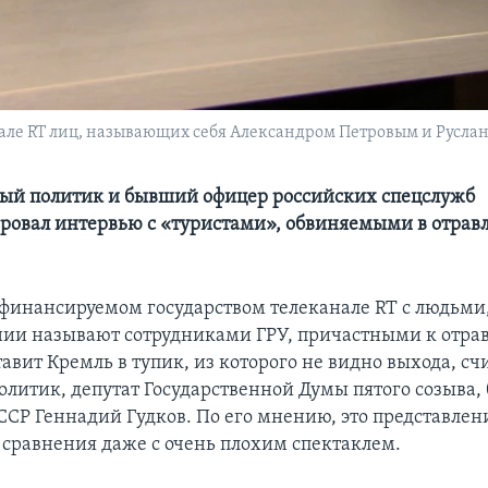
але RT лиц, называющих себя Александром Петровым и Руслан
ый политик и бывший офицер российских спецслужб
овал интервью с «туристами», обвиняемыми в отрав
финансируемом государством телеканале RT с людьми,
ии называют сотрудниками ГРУ, причастными к отр
авит Кремль в тупик, из которого не видно выхода, сч
олитик, депутат Государственной Думы пятого созыва
CСР Геннадий Гудков. По его мнению, это представлен
сравнения даже с очень плохим спектаклем.