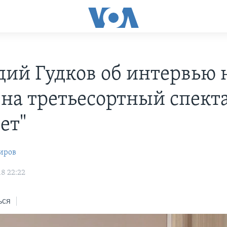
дий Гудков об интервью н
 на третьесортный спект
ет"
иров
18 22:22
ься