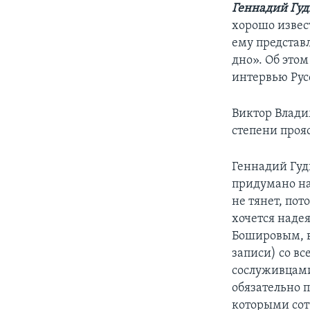
Геннадий Гуд
хорошо извес
ему представл
дно». Об это
интервью Рус
Виктор Влади
степени прояс
Геннадий Гудк
придумано на
не тянет, по
хочется надея
Бошировым, в
записи) со в
сослуживцами,
обязательно 
которыми сот