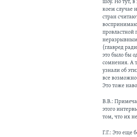
шоу. Но тут, 
коем случае 
стран считаю
воспринимают
провластной 
неразрывными
(главред рад
это было бы 
сомнения. А 
узнали об эт
все возможно
Это тоже нав
В.В.: Примеч
этого интерв
том, что их н
Г.Г.: Это еще