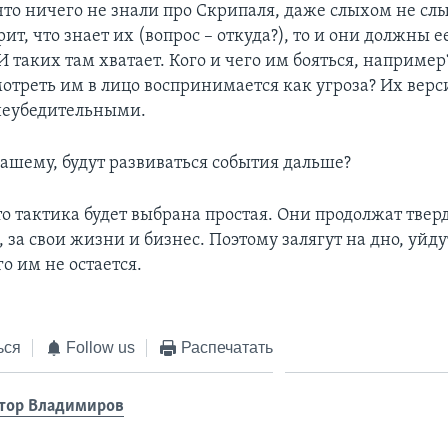
что ничего не знали про Скрипаля, даже слыхом не сл
рит, что знает их (вопрос – откуда?), то и они должны е
И таких там хватает. Кого и чего им бояться, например
отреть им в лицо воспринимается как угроза? Их верс
неубедительными.
-вашему, будут развиваться события дальше?
что тактика будет выбрана простая. Они продолжат твер
я, за свои жизни и бизнес. Поэтому залягут на дно, уйду
о им не остается.
ься
Follow us
Распечатать
тор Владимиров