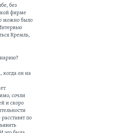
бе, без
какой фирме
ую можно было
 Интервью
ться Кремль,
ценарию?
 когда он на
нет
имо, сочли
ей и скоро
вительности
 расставят по
дъявить
И это была