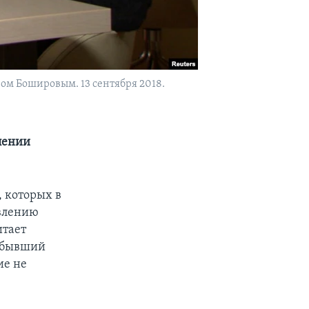
ом Бошировым. 13 сентября 2018.
лении
 которых в
авлению
итает
, бывший
ие не