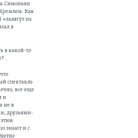
та Симоньян
 Кремлем. Как
 «залягут на
азал в
ь в какой-то
е?
 что
ый спектакль
ечно, все еще
м и
 не в
и, друзьями-
 этим
шо знают и с
олютно