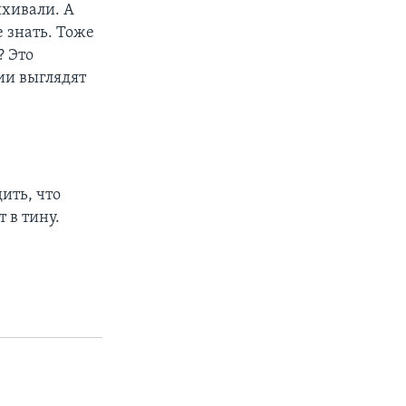
ыхивали. А
е знать. Тоже
? Это
ии выглядят
дить, что
т в тину.