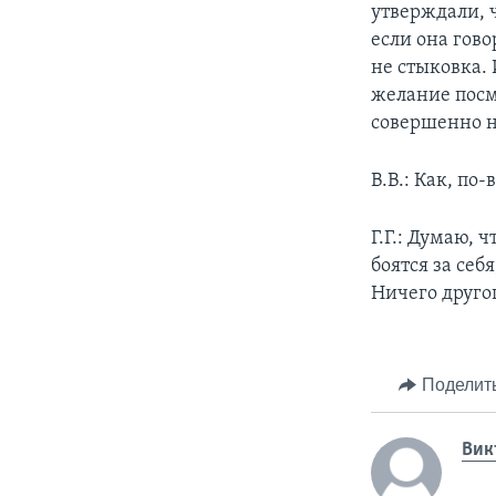
утверждали, 
если она гово
не стыковка. 
желание посм
совершенно 
В.В.: Как, по
Г.Г.: Думаю, 
боятся за себ
Ничего другог
Поделит
Вик