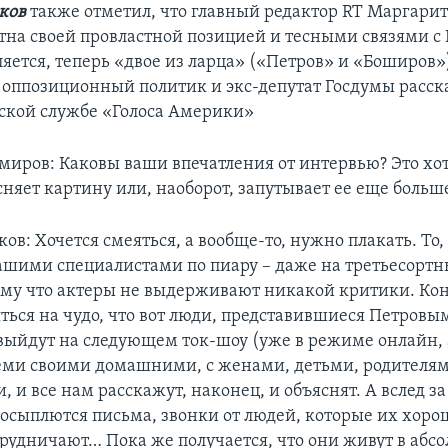
ков
также отметил, что главный редактор RT Маргари
тна своей провластной позицией и тесными связями с
яется, теперь «двое из ларца» («Петров» и «Боширов»)
м оппозиционный политик и экс-депутат Госдумы расск
ской службе «Голоса Америки»
миров: Каковы ваши впечатления от интервью? Это хот
няет картину или, наоборот, запутывает ее еще больш
ов: Хочется смеяться, а вообще-то, нужно плакать. То,
шими специалистами по пиару – даже на третьесортн
тому что актеры не выдерживают никакой критики. Кон
ться на чудо, что вот люди, представившиеся Петровы
ыйдут на следующем ток-шоу (уже в режиме онлайн, а
семи своими домашними, с женами, детьми, родителям
 и все нам расскажут, наконец, и объяснят. А вслед за
посыплются письма, звонки от людей, которые их хоро
рудничают… Пока же получается, что они живут в абс