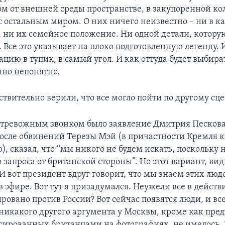
м от внешней среды пространстве, в закупоренной кол
 с остальным миром. О них ничего неизвестно – ни в 
, ни их семейное положение. Ни одной детали, котор
. Все это указывает на плохо подготовленную легенду.
ацию в тупик, в самый угол. И как оттуда будет выбира
но непонятно.
йствительно верили, что все могло пойти по другому с
ня тревожным звонком было заявление Дмитрия Пескова,
после обвинений Терезы Мэй (в причастности Кремля к
, сказал, что “мы никого не будем искать, поскольку 
запроса от британской стороны”. Но этот вариант, вид
 вот президент вдруг говорит, что мы знаем этих люд
в эфире. Вот тут я призадумался. Неужели все в дейст
овано против России? Вот сейчас появятся люди, и все
 никакого другого аргумента у Москвы, кроме как пре
сированных британцами на фотографиях, не имелось. 