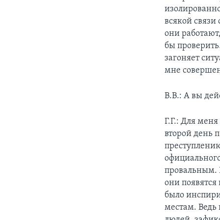
изолированно
всякой связи
они работают
бы проверить
загоняет ситу
мне совершен
В.В.: А вы де
Г.Г.: Для ме
второй день 
преступлению)
официального 
провальным. И
они появятся 
было инспирир
местам. Ведь
людей, зафик