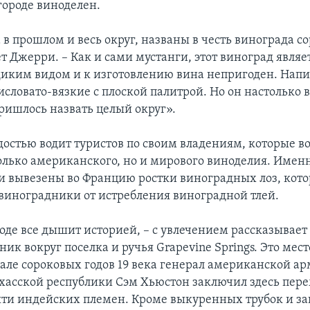
городе виноделен.
 в прошлом и весь округ, названы в честь винограда со
т Джерри. – Как и сами мустанги, этот виноград являе
иким видом и к изготовлению вина непригоден. Напи
словато-вязкие с плоской палитрой. Но он настолько в
ришлось назвать целый округ».
достью водит туристов по своим владениям, которые в
олько американского, но и мирового виноделия. Именн
ли вывезены во Францию ростки виноградных лоз, кот
виноградники от истребления виноградной тлей.
оде все дышит историей, – с увлечением рассказывает
ник вокруг поселка и ручья Grapevine Springs. Это мес
чале сороковых годов 19 века генерал американской а
ехасской республики Сэм Хьюстон заключил здесь пер
ти индейских племен. Кроме выкуренных трубок и з