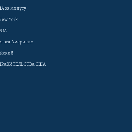
А за минуту
New York
VOA
олоса Америки»
ийский
ПРАВИТЕЛЬСТВА США