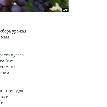
 сбора урожая
ъемам
 раскинулась
ry. Этот
атом, на
оном –
ожен городок
ам и
 из