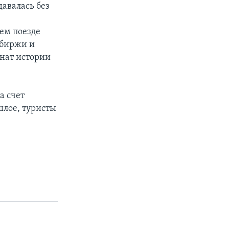
давалась без
ем поезде
 биржи и
онат истории
а счет
шлое, туристы