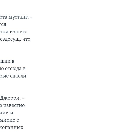
рта мустанг, –
тся
тки из него
ездесущ, что
ошли в
о отсюда в
орые спасли
 Джерри. –
то известно
рмии и
емирие с
акопанных