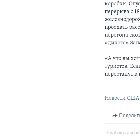
коробки. Опус
перерыва с 18
железнодорож
проехать рас
перегона скот
«дикого» Зап
«А что вы хот
туристов. Ес
перестанут к 
Новости США 
Поделит
This item is part of