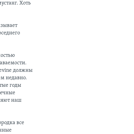
устанг. Хоть
азывает
оседнего
ностью
аваемости.
pevine должны
ем недавно.
атые годы
шечные
вляют наш
ородка все
ечные