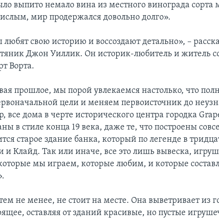
ыло выпито немало вина из местного винограда сорта м
кислым, мир продержался довольно долго».
любят свою историю и воссоздают детально», – расск
яник Джон Уиллик. Он историк-любитель и житель с
рт Ворта.
вая прошлое, мы порой увлекаемся настолько, что пол
ервоначальной цели и меняем первоисточник до неузн
р, все дома в черте исторического центра городка Gra
ы в стиле конца 19 века, даже те, что построены совс
тся старое здание банка, который по легенде в тридц
и и Клайд. Так или иначе, все это лишь вывеска, игру
 которые мы играем, которые любим, и которые соста
.
тем не менее, не стоит на месте. Она выветривает из г
оящее, оставляя от зданий красивые, но пустые игруш