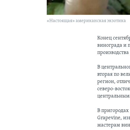
«Настоящая» американская экзотика
Конец сентяб
винограда и 
производства
В центральном
вторая по вел
регион, отли
северо-восто
центральным 
В пригородах 
Grapevine, и
мастерам вин