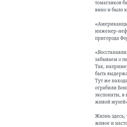
томагавков б
вино и было 
«Американцы 
инженер-нефт
пригорода Фо
«Восстанавли
забываем о п
Так, наприме
быть выдержан
Тут же находи
ограбили Бон
экспонаты, в
живой музей»
Жизнь здесь, 
живое и наст