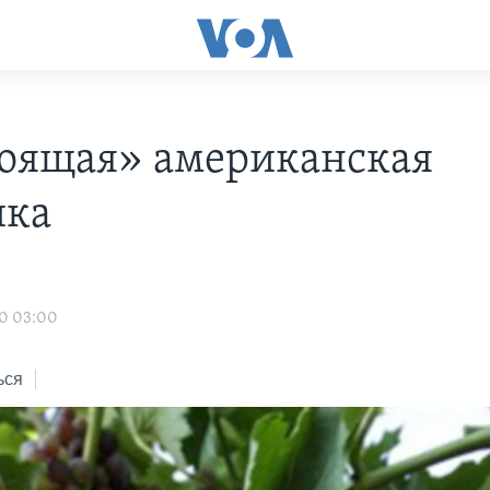
оящая» американская
ика
10 03:00
ься