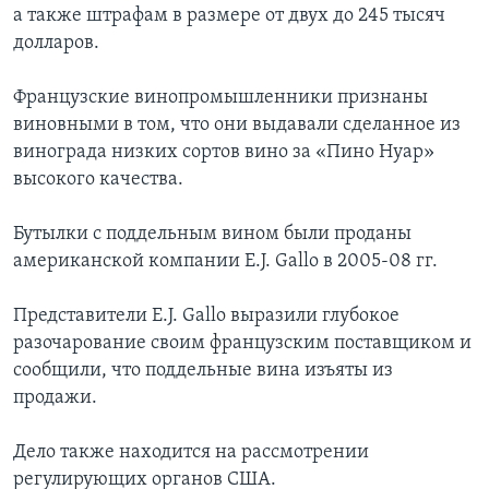
а также штрафам в размере от двух до 245 тысяч
Learning English
долларов.
Французские винопромышленники признаны
СОЦИАЛЬНЫЕ СЕТИ
виновными в том, что они выдавали сделанное из
винограда низких сортов вино за «Пино Нуар»
высокого качества.
Языки
Бутылки с поддельным вином были проданы
американской компании E.J. Gallo в 2005-08 гг.
Представители E.J. Gallo выразили глубокое
разочарование своим французским поставщиком и
сообщили, что поддельные вина изъяты из
продажи.
Дело также находится на рассмотрении
регулирующих органов США.