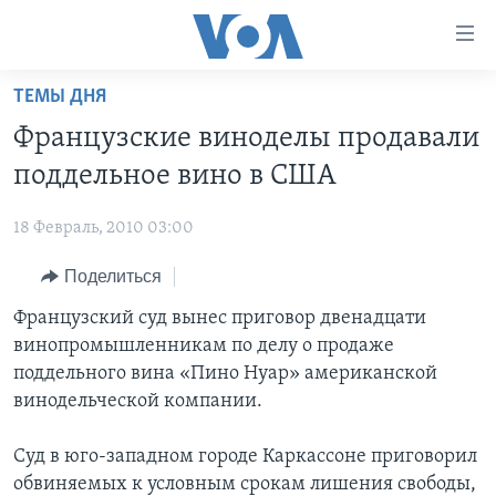
Линки
доступности
Перейти
ТЕМЫ ДНЯ
на
ГЛАВНОЕ
Французские виноделы продавали
основной
ПРОГРАММЫ
контент
поддельное вино в США
ПРОЕКТЫ
Перейти
АМЕРИКА
к
18 Февраль, 2010 03:00
ЭКСПЕРТИЗА
НОВОСТИ ЗА МИНУТУ
УЧИМ АНГЛИЙСКИЙ
основной
Поделиться
ИНТЕРВЬЮ
ИТОГИ
НАША АМЕРИКАНСКАЯ ИСТОРИЯ
навигации
Перейти
ФАКТЫ ПРОТИВ ФЕЙКОВ
Французский суд вынес приговор двенадцати
ПОЧЕМУ ЭТО ВАЖНО?
А КАК В АМЕРИКЕ?
в
винопромышленникам по делу о продаже
ЗА СВОБОДУ ПРЕССЫ
ДИСКУССИЯ VOA
АРТЕФАКТЫ
поиск
поддельного вина «Пино Нуар» американской
УЧИМ АНГЛИЙСКИЙ
ДЕТАЛИ
АМЕРИКАНСКИЕ ГОРОДКИ
винодельческой компании.
ВИДЕО
НЬЮ-ЙОРК NEW YORK
ТЕСТЫ
Суд в юго-западном городе Каркассоне приговорил
ПОДПИСКА НА НОВОСТИ
АМЕРИКА. БОЛЬШОЕ ПУТЕШЕСТВИЕ
обвиняемых к условным срокам лишения свободы,