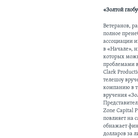
«Золтой глобу
Ветеранов, р
полное прене
ассоциации и
в «Начале», н
которых можн
проблемами в 
Clark Product
телешоу вруч
компанию в т
вручения «Зо
Представители
Zone Capital 
повлияет на с
обнажает фин
долларов за 