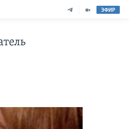
ЭФИР
атель