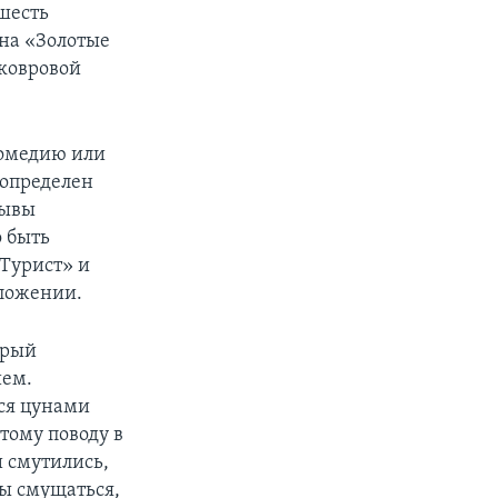
 шесть
на «Золотые
 ковровой
комедию или
 определен
зывы
 быть
«Турист» и
дложении.
орый
ием.
лся цунами
тому поводу в
и смутились,
ны смущаться,