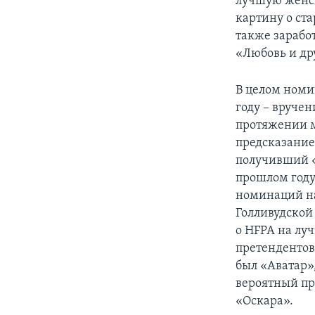
лучшую женс
картину о ст
также зарабо
«Любовь и др
В целом номи
году – вруче
протяжении м
предсказание
получивший «
прошлом году
номинаций на
Голливудской
о HFPA на лу
претендентов
был «Аватар»
вероятный пре
«Оскара».