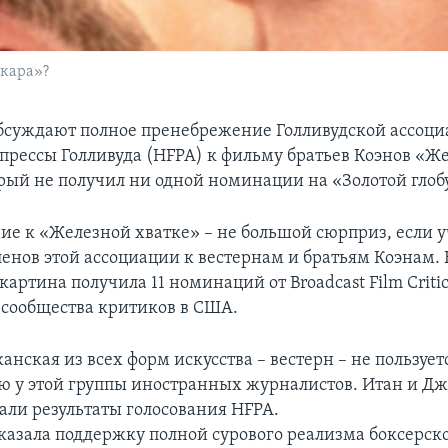
скара»?
обсуждают полное пренебрежение Голливудской ассоц
прессы Голливуда (HFPA) к фильму братьев Коэнов «Ж
орый не получил ни одной номинации на «Золотой глобу
е к «Железной хватке» – не большой сюрприз, если 
енов этой ассоциации к вестернам и братьям Коэнам. 
картина получила 11 номинаций от Broadcast Film Critics
сообщества критиков в США.
нская из всех форм искусства – вестерн – не пользует
ю у этой группы иностранных журналистов. Итан и Дж
ли результаты голосования HFPA.
казала поддержку полной сурового реализма боксерск