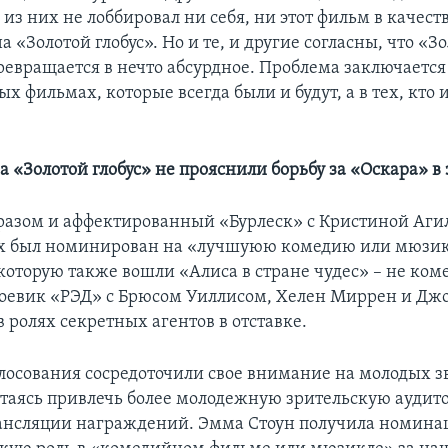
 из них не лоббировал ни себя, ни этот фильм в качест
 «Золотой глобус». Но и те, и другие согласны, что «Зо
ревращается в нечто абсурдное. Проблема заключается
х фильмах, которые всегда были и будут, а в тех, кто 
 «Золотой глобус» не прояснили борьбу за «Оскара» в 
азом и аффектированный «Бурлеск» с Кристиной Аги
ях был номинирован на «лучшуюю комедию или мюзик
которую также вошли «Алиса в стране чудес» – не ком
боевик «РЭД» с Брюсом Уиллисом, Хелен Миррен и Дж
 ролях секретных агентов в отставке.
лосования сосредоточили свое внимание на молодых з
таясь привлечь более молодежную зрительскую аудит
ансляции награждений. Эмма Стоун получила номина