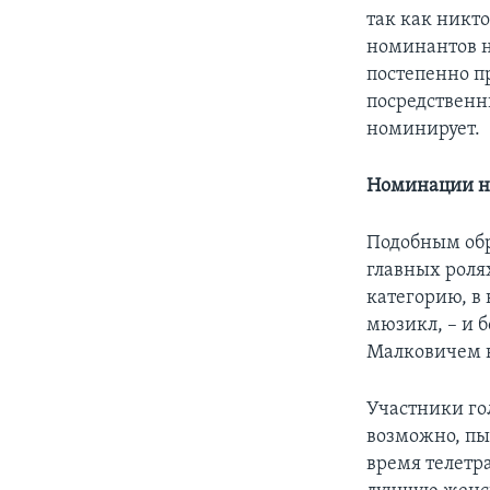
так как никто
номинантов на
постепенно п
посредственны
номинирует.
Номинации на
Подобным обр
главных рол
категорию, в 
мюзикл, – и 
Малковичем в
Участники го
возможно, пы
время телетр