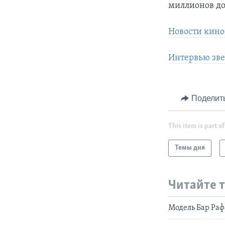
миллионов дол
Новости кино
Интервью зве
Поделит
This item is part of
Темы дня
Читайте 
Модель Бар Раф