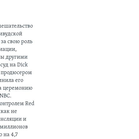
мешательство
ивудской
за свою роль
циации,
ны другими
суд на Dick
ал продюсером
инила его
на церемонию
 NBC.
 контролем Red
икак не
рансляции и
 миллионов
 на 4,7