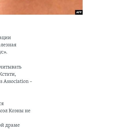
иации
елезная
с».
учитывать
Кстати,
 Association –
ся
оэл Коэны не
ой драме