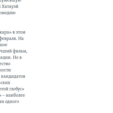
ашумевшую
н Хатауэй
комедию
кара» в этом
февраля. На
жное
лучший фильм,
ации. Но в
ество
ности
ы кандидатов
вских
той глобус»
» – наиболее
ни одного