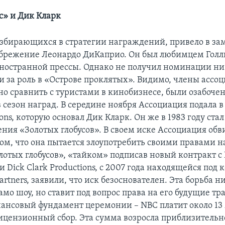
с» и Дик Кларк
азбирающихся в стратегии награждений, привело в за
брежение Леонардо ДиКаприо. Он был любимцем Голл
ностранной прессы. Однако не получил номинации ни 
и за роль в «Острове проклятых». Видимо, члены ассо
о сравнить с туристами в кинобизнесе, были озабоче
сезон наград. В середине ноября Ассоциация подала в 
ions, которую основал Дик Кларк. Он же в 1983 году ст
ения «Золотых глобусов». В своем иске Ассоциация обв
ом, что она пытается злоупотребить своими правами 
лотых глобусов», «тайком» подписав новый контракт с
 Dick Clark Productions, с 2007 года находящейся под
Partners, заявили, что иск безоснователен. Эта борьба н
амо шоу, но ставит под вопрос права на его будущие т
ансовый фундамент церемонии – NBC платит около 13
лицензионный сбор. Эта сумма возросла приблизительно