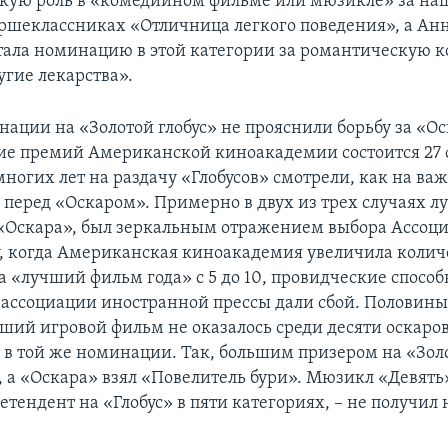
кую роль в «комедийном фильме или мюзикле» за н
аршеклассниках «Отличница легкого поведения», а Ан
тала номинацию в этой категории за романтическую 
угие лекарства».
нации на «Золотой глобус» не прояснили борьбу за «Ос
ние премий Американской киноакадемии состоится 27 
ногих лет на раздачу «Глобусов» смотрели, как на ва
 перед «Оскаром». Примерно в двух из трех случаях 
Оскара», был зеркальным отражением выбора Ассоци
, когда Американская киноакадемия увеличила колич
 «лучший фильм года» с 5 до 10, провидческие способ
 ассоциации иностранной прессы дали сбой. Половин
чший игровой фильм не оказалось среди десяти оскаро
 в той же номинации. Так, большим призером на «Золо
, а «Оскара» взял «Повелитель бури». Мюзикл «Девять
тендент на «Глобус» в пяти категориях, – не получил 