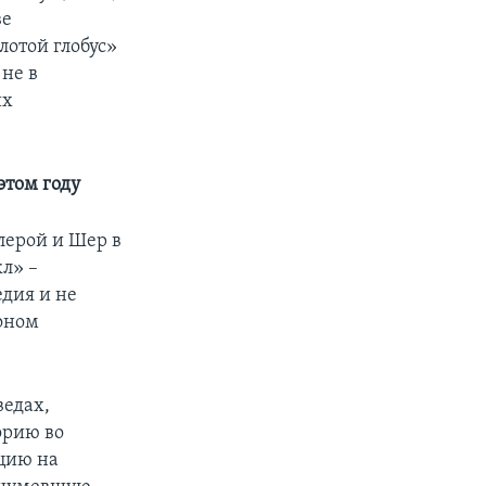
ве
лотой глобус»
 не в
их
этом году
лерой и Шер в
л» –
едия и не
оном
ведах,
орию во
цию на