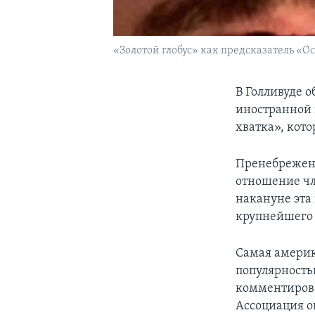
«Золотой глобус» как предсказатель «О
В Голливуде 
иностранной 
хватка», кот
Пренебрежени
отношение чл
накануне эта 
крупнейшего 
Самая америка
популярность
комментирова
Ассоциация о