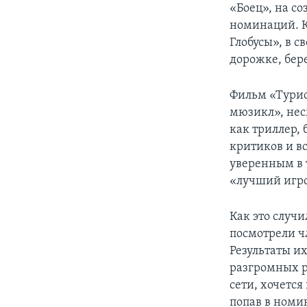
«Боец», на со
номинаций. К
Глобусы», в 
дорожке, бере
Фильм «Турис
мюзикл», нес
как триллер, 
критиков и в
уверенным в т
«лучший игро
Как это случи
посмотрели ч
Результаты их
разгромных р
сети, хочетс
попав в номи