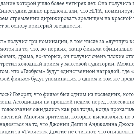
здание которой ушло более четырех лет. Она получила
иностудии давно предполагали, что HFPA, номинируя 
своем стремлении дирижировать зрелищем на красной
т за основу критерий звездности.
т» получил три номинации, в том числе за «лучшую 
мотря на то, что, во-первых, жанр фильма официально
боевик, драма, во-вторых, он получил очень плохие от
стретил холодный прием у массовой аудитории. Можно
ом, что «Глобусы» будут единственной наградой, где 
вой фильм» будут упоминаться в одном и том же пре
лось? Говорят, что фильм был одним из последних, кот
лены Ассоциации на прошлой неделе перед голосован
 голосования ожидались как раз тогда, когда прокати
ецензий. Многим зрителям, которые высказались по э
я надеяться на то, что Джонни Депп и Анджелина Джол
нации за «Туриста». Другие не считают, что они долж