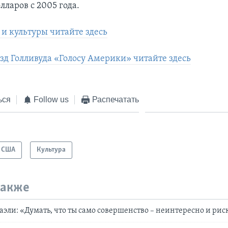
ларов с 2005 года.
 и культуры читайте здесь
зд Голливуда «Голосу Америки» читайте здесь
ься
Follow us
Распечатать
США
Культура
также
аэли: «Думать, что ты само совершенство – неинтересно и ри