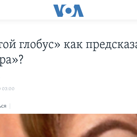
той глобус» как предсказ
ра»?
а
0 03:00
ься