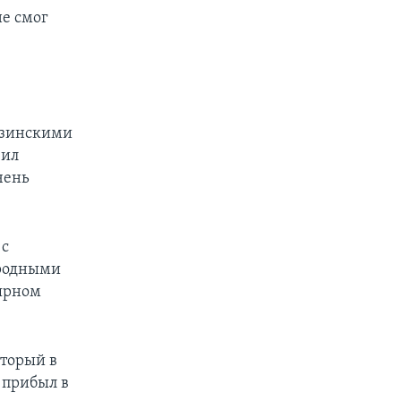
не смог
узинскими
вил
чень
 с
ародными
лярном
торый в
 прибыл в