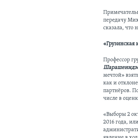
Примечательн
передачу Мих
сказала, что
«Грузинская 
Профессор гр
Шарашенидз
мечтой» взят
как и отклон
партнёров. По
числе в оцен
«Выборы 2 ок
2016 года, и
администрати
явление в ход