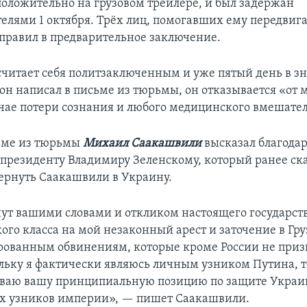
положительно на грузовом трейлере, и был задержан
елями 1 октября. Трёх лиц, помогавших ему передвига
отправил в предварительное заключение.
читает себя политзаключенным и уже пятый день в зн
к он написал в письме из тюрьмы, он отказывается «от
чае потери сознания и любого медицинского вмешател
ьме из тюрьмы
Михаил Саакашвили
высказал благода
президенту Владимиру Зеленскому, который ранее ска
вернуть Саакашвили в Украину.
нут вашими словами и откликом настоящего государст
ого класса на мой незаконный арест и заточение в Гру
ованным обвинениям, которые кроме России не призн
ьку я фактически являюсь личным узником Путина, т
ваю вашу принципиальную позицию по защите Украин
ех узников империи», — пишет Саакашвили.