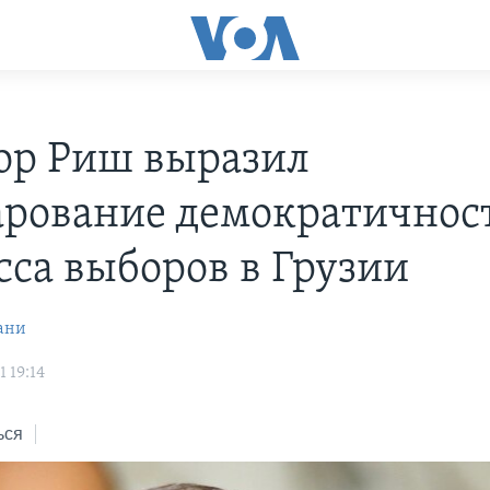
ор Риш выразил
арование демократичнос
сса выборов в Грузии
ани
 19:14
ься