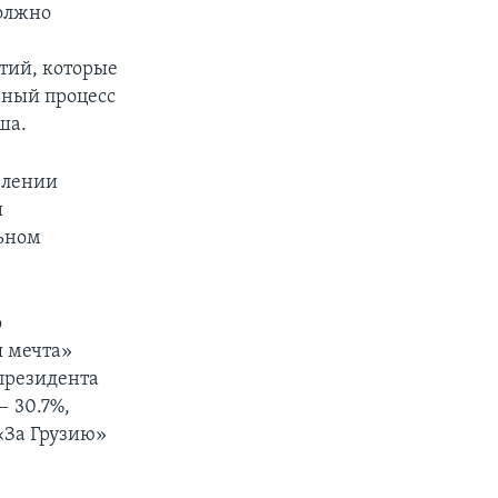
должно
ртий, которые
ьный процесс
ша.
влении
и
льном
о
я мечта»
-президента
 30.7%,
«За Грузию»