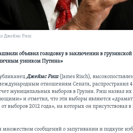
хо Джеймс Риш
швили объявил голодовку в заключении в грузинской
«личным узником Путина»
публиканец
Джеймс Риш
(James Risch), высокопоставл
международным отношениям Сената, распространил 4
счет муниципальных выборов в Грузии. Риш назвал их
ющими» и отметил, что эти выборы являются «драма
от выборов 2012 года», на которых он присутствовал в
н множеством сообщений о запугивании и подкупе изб