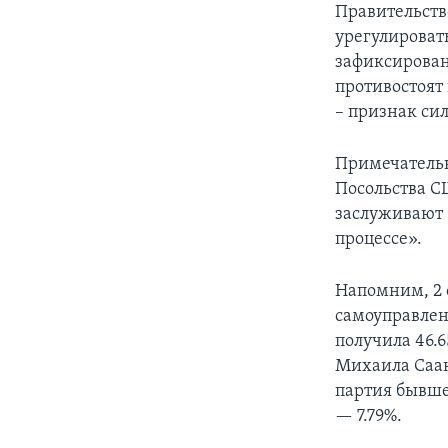
Правительство
урегулироват
зафиксирован
противостоят
– признак си
Примечательн
Посольства С
заслуживают 
процессе».
Напомним, 2 
самоуправлен
получила 46.
Михаила Саа
партия бывше
— 7.79%.