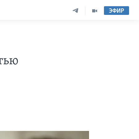
ЭФИР
тью