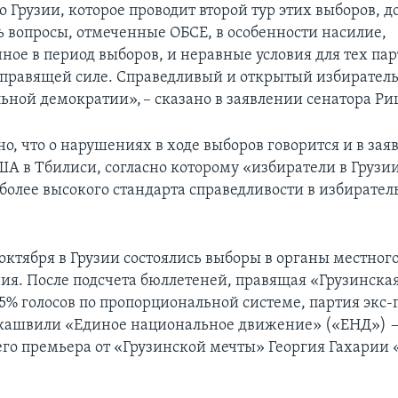
 Грузии, которое проводит второй тур этих выборов, 
ь вопросы, отмеченные ОБСЕ, в особенности насилие,
ное в период выборов, и неравные условия для тех па
 правящей силе. Справедливый и открытый избирател
льной демократии», – сказано в заявлении сенатора Ри
о, что о нарушениях в ходе выборов говорится и в зая
ША в Тбилиси, согласно которому «избиратели в Грузи
более высокого стандарта справедливости в избирате
октября в Грузии состоялись выборы в органы местног
ия. После подсчета бюллетеней, правящая «Грузинска
65% голосов по пропорциональной системе, партия экс
кашвили «Единое национальное движение» («ЕНД») —
го премьера от «Грузинской мечты» Георгия Гахарии 