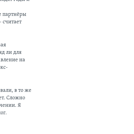
е партнёры
– считает
вая
яд ли для
авление на
кс-
али, в то же
ет. Сложно
чении. Я
ог.