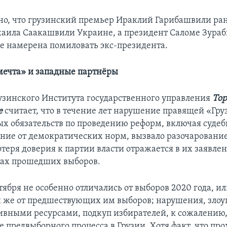
о, что грузинский премьер Ираклий Гарибашвили ра
аила Саакашвили Украине, а президент Саломе Зура
 не намерена помиловать экс-президента.
мечта» и западные партнёры
узинского Института государственного управления
То
е
считает, что в течение лет нарушение правящей «Гр
ых обязательств по проведению реформ, включая судеб
ение от демократических норм, вызвало разочаровани
теря доверия к партии власти отражается в их заявлен
ках прошедших выборов.
тября не особенно отличались от выборов 2020 года, и
ли же от предшествующих им выборов; нарушения, зло
вными ресурсами, подкуп избирателей, к сожалению
е предвыборного процесса в Грузии. Хотя факт, что про