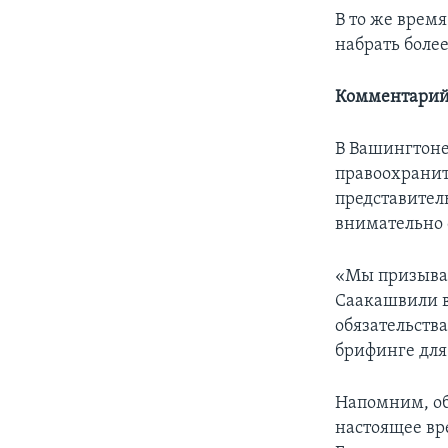
В то же время
набрать более
Комментарий 
В Вашингтоне
правоохранит
представител
внимательно 
«Мы призывае
Саакашвили в
обязательства
брифинге для
Напомним, об
настоящее вр