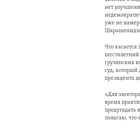
нет улучшения
недемократич
уже не намер
Шарашенидзе
Что касается 
шестилетний 
грузинских в
суд, который
президента д
«Для электор
время практи
предугадать 
полагаю, что 