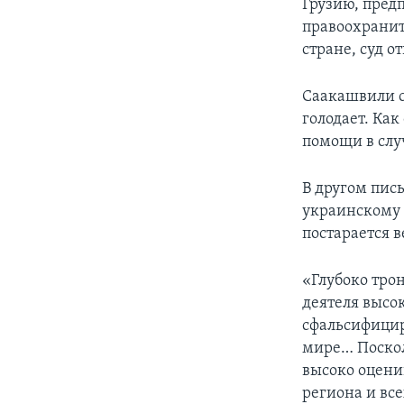
Грузию, пред
правоохранит
стране, суд 
Саакашвили с
голодает. Ка
помощи в слу
В другом пис
украинскому 
постарается 
«Глубоко тро
деятеля высок
сфальсифицир
мире… Поскол
высоко оцени
региона и вс