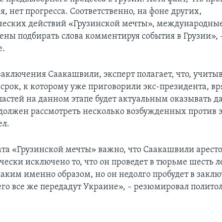
, нет прогресса. Соответственно, на фоне других,
еских действий «Грузинской мечты», международны
ены подбирать слова комментируя события в Грузии», 
.
заключения Саакашвили, эксперт полагает, что, учиты
срок, к которому уже приговорили экс-президента, вр
ластей на данном этапе будет актуальным оказывать д
 должен рассмотреть несколько возбужденных против э
ел.
ата «Грузинской мечты» важно, что Саакашвили арестов
чески исключено то, что он проведет в тюрьме шесть л
каким именно образом, но он недолго пробудет в заклю
его все же передадут Украине», – резюмировал политол