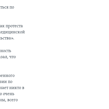
ться по
ак протеста
 медицинской
ьства».
рность
зал, что
венного
зии по
ает никто в
о очень
ы, всего