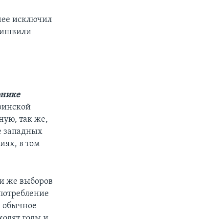
нее исключил
бишвили
рнике
узинской
ную, так же,
е западных
иях, в том
ли же выборов
употребление
, обычное
ходят годы и