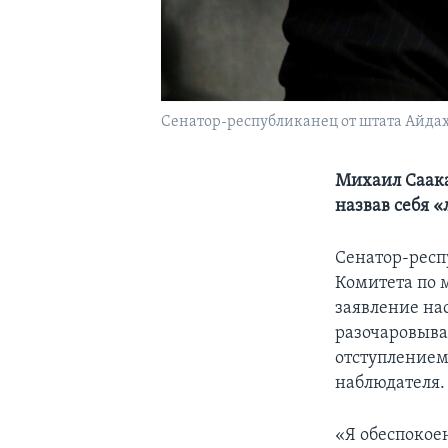
Сенатор-республиканец от штата Айда
Михаил Саака
назвав себя 
Сенатор-рес
Комитета по 
заявление на
разочаровыва
отступлением 
наблюдателя.
«Я обеспокое