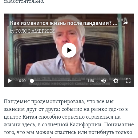
самостоятельно.
Как изменится жизнь после пандемии? Интервью с преподавателем Стэнфордского университета Джерри Капланом
by
ГОЛОС АМЕРИКИ
No media source currently available
0:00
1:50
Пандемия продемонстрировала, что все мы
зависим друг от друга: событие на рынке где-то в
центре Китая способно серьезно отразиться на
жизни здесь, в солнечной Калифорнии. Понимание
того, что мы можем спастись или погибнуть только