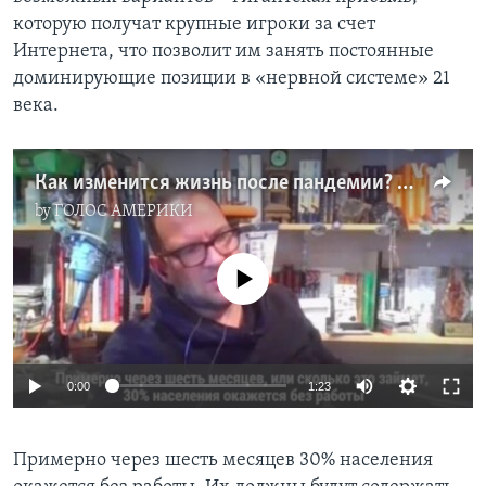
которую получат крупные игроки за счет
Интернета, что позволит им занять постоянные
доминирующие позиции в «нервной системе» 21
века.
Как изменится жизнь после пандемии? Интервью с писателем-фантастом Кори Доктороу
by
ГОЛОС АМЕРИКИ
No media source currently available
0:00
1:23
Примерно через шесть месяцев 30% населения