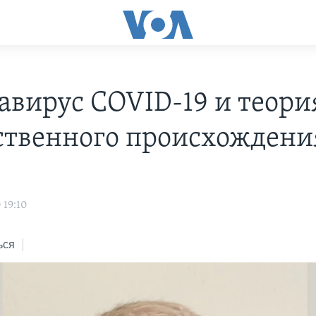
авирус COVID-19 и теори
ственного происхождени
 19:10
ься