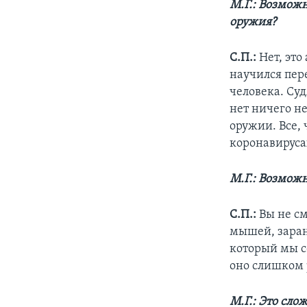
М.Г.: Возможн
оружия?
С.П.:
Нет, эт
научился пер
человека. Суд
нет ничего не
оружии. Все, 
коронавируса
М.Г.: Возможн
С.П.:
Вы не см
мышей, заране
который мы с
оно слишком 
М.Г.: Это сло