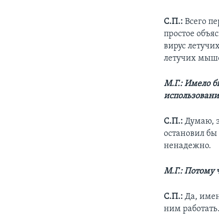
С.П.:
Всего пе
простое объяс
вирус летучих
летучих мыш
М.Г.: Имело б
использовани
С.П.:
Думаю, э
остановил бы
ненадежно.
М.Г.: Потому 
С.П.:
Да, име
ним работать.