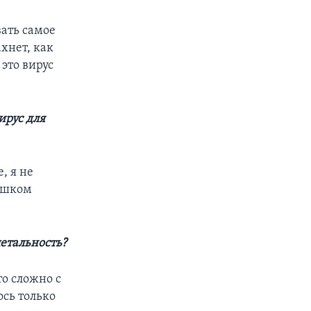
вать самое
хнет, как
это вирус
ирус для
, я не
лишком
летальность?
то сложно с
ось только