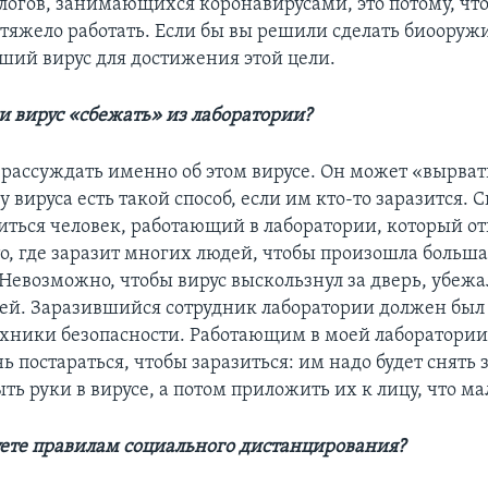
ологов, занимающихся коронавирусами, это потому, что
тяжело работать. Если бы вы решили сделать биооружие
ший вирус для достижения этой цели.
и вирус «сбежать» из лаборатории?
рассуждать именно об этом вирусе. Он может «вырват
у вируса есть такой способ, если им кто-то заразится. 
иться человек, работающий в лаборатории, который от
то, где заразит многих людей, чтобы произошла больш
 Невозможно, чтобы вирус выскользнул за дверь, убежа
ей. Заразившийся сотрудник лаборатории должен был
хники безопасности. Работающим в моей лаборатори
ь постараться, чтобы заразиться: им надо будет снят
ь руки в вирусе, а потом приложить их к лицу, что ма
дуете правилам социального дистанцирования?