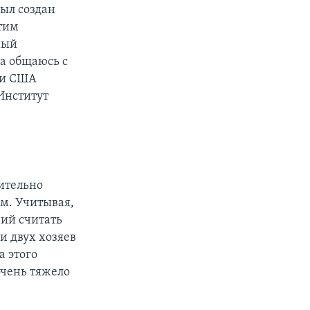
был создан
Этим
ный
да общаюсь с
ли США
 Институт
чительно
м. Учитывая,
ний считать
и двух хозяев
а этого
очень тяжело