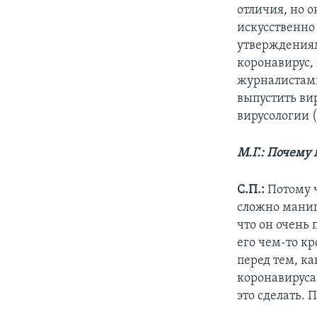
отличия, но о
искусственно
утверждениям
коронавирус,
журналистами
выпустить вир
вирусологии 
М.Г.: Почему 
С.П.:
Потому 
сложно манип
что он очень
его чем-то к
перед тем, ка
коронавируса
это сделать. 