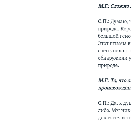
М.Г.: Сложно 
С.П.:
Думаю, ч
природа. Кор
большой гено
Этот штамм в
очень похож 
обнаружили у
природе.
М.Г.: То, что
происхожден
С.П.:
Да, я ду
либо. Мы нико
доказательст