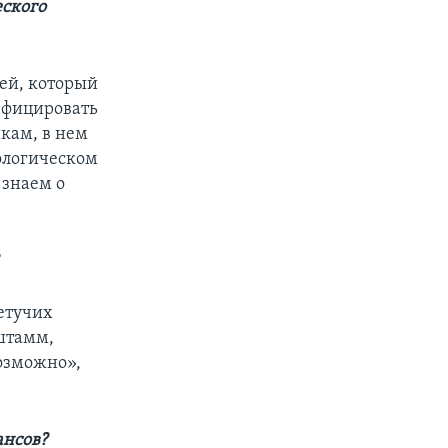
еского
шей, который
инфицировать
икам, в нем
иологическом
 знаем о
летучих
 штамм,
озможно»,
ансов?