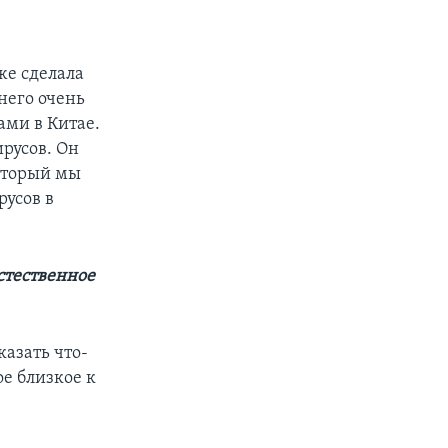
же сделала
него очень
ами в Китае.
ирусов. Он
который мы
русов в
естественное
казать что-
ое близкое к