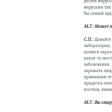
десять вирус
вирусами так 
бы самый худ
М.Г.: Может л
С.П.:
Давайте 
лаборатории, 
должен зараз
какое-то мес
заболевания.
заражать люд
правилами те
придется очен
костюм, вымыт
М.Г.: Вы сле