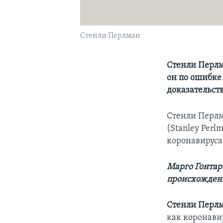
Стенли Перлман
Стенли Перлма
он по ошибке
доказательст
Стенли Перлм
(Stanley Perl
коронавируса
Марго Гонтар
происхождени
Стенли Перл
как коронави