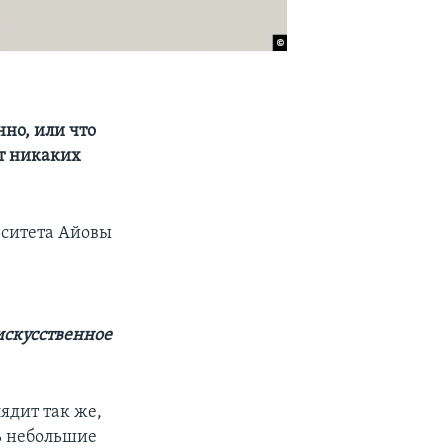
нно, или что
т никаких
ситета Айовы
искусственное
ядит так же,
ь небольшие