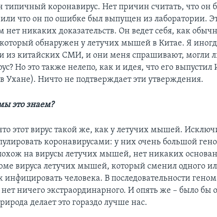
н типичный коронавирус. Нет причин считать, что он 
 или что он по ошибке был выпущен из лаборатории. 
 нет никаких доказательств. Он ведет себя, как обыч
 который обнаружен у летучих мышей в Китае. Я иног
 из китайских СМИ, и они меня спрашивают, могли 
ус? Но это также нелепо, как и идея, что его выпустил
(в Ухане). Ничто не подтверждает эти утверждения.
мы это знаем?
что этот вирус такой же, как у летучих мышей. Исклю
улировать коронавирусами: у них очень большой гено
 похож на вирусы летучих мышей, нет никаких основа
роме вируса летучих мышей, который сменил одного ил
к инфицировать человека. В последовательности геном
 нет ничего экстраординарного. И опять же – было бы 
Природа делает это гораздо лучше нас.