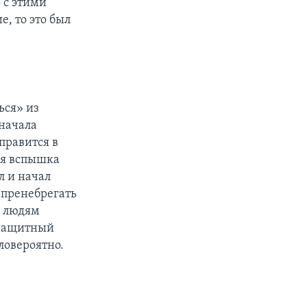
 с этими
, то это был
ься» из
Сначала
правится в
ая вспышка
л и начал
 пренебрегать
и людям
ь защитный
ловероятно.