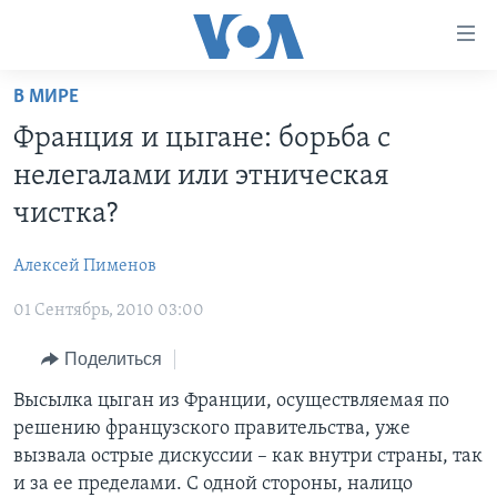
Линки
доступности
Перейти
В МИРЕ
на
ГЛАВНОЕ
Франция и цыгане: борьба с
основной
ПРОГРАММЫ
контент
нелегалами или этническая
ПРОЕКТЫ
Перейти
АМЕРИКА
чистка?
к
ЭКСПЕРТИЗА
НОВОСТИ ЗА МИНУТУ
УЧИМ АНГЛИЙСКИЙ
основной
Алексей Пименов
ИНТЕРВЬЮ
ИТОГИ
НАША АМЕРИКАНСКАЯ ИСТОРИЯ
навигации
Перейти
01 Сентябрь, 2010 03:00
ФАКТЫ ПРОТИВ ФЕЙКОВ
ПОЧЕМУ ЭТО ВАЖНО?
А КАК В АМЕРИКЕ?
в
ЗА СВОБОДУ ПРЕССЫ
Поделиться
ДИСКУССИЯ VOA
АРТЕФАКТЫ
поиск
УЧИМ АНГЛИЙСКИЙ
ДЕТАЛИ
АМЕРИКАНСКИЕ ГОРОДКИ
Высылка цыган из Франции, осуществляемая по
решению французского правительства, уже
ВИДЕО
НЬЮ-ЙОРК NEW YORK
ТЕСТЫ
вызвала острые дискуссии – как внутри страны, так
ПОДПИСКА НА НОВОСТИ
АМЕРИКА. БОЛЬШОЕ ПУТЕШЕСТВИЕ
и за ее пределами. С одной стороны, налицо