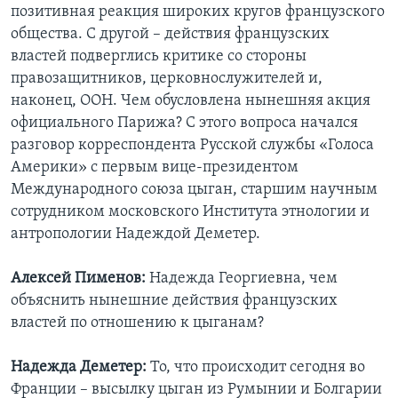
позитивная реакция широких кругов французского
Learning English
общества. С другой – действия французских
властей подверглись критике со стороны
правозащитников, церковнослужителей и,
СОЦИАЛЬНЫЕ СЕТИ
наконец, ООН. Чем обусловлена нынешняя акция
официального Парижа? С этого вопроса начался
разговор корреспондента Русской службы «Голоса
Языки
Америки» с первым вице-президентом
Международного союза цыган, старшим научным
сотрудником московского Института этнологии и
антропологии Надеждой Деметер.
Алексей Пименов:
Надежда Георгиевна, чем
объяснить нынешние действия французских
властей по отношению к цыганам?
Надежда Деметер:
То, что происходит сегодня во
Франции – высылку цыган из Румынии и Болгарии