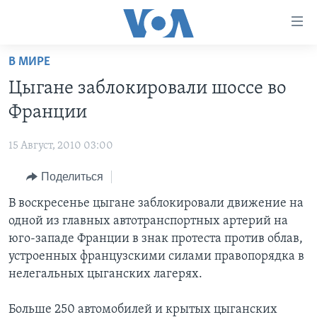
Линки
доступности
Перейти
В МИРЕ
на
ГЛАВНОЕ
Цыгане заблокировали шоссе во
основной
ПРОГРАММЫ
контент
Франции
ПРОЕКТЫ
Перейти
АМЕРИКА
к
15 Август, 2010 03:00
ЭКСПЕРТИЗА
НОВОСТИ ЗА МИНУТУ
УЧИМ АНГЛИЙСКИЙ
основной
Поделиться
ИНТЕРВЬЮ
ИТОГИ
НАША АМЕРИКАНСКАЯ ИСТОРИЯ
навигации
Перейти
ФАКТЫ ПРОТИВ ФЕЙКОВ
В воскресенье цыгане заблокировали движение на
ПОЧЕМУ ЭТО ВАЖНО?
А КАК В АМЕРИКЕ?
в
одной из главных автотранспортных артерий на
ЗА СВОБОДУ ПРЕССЫ
ДИСКУССИЯ VOA
АРТЕФАКТЫ
поиск
юго-западе Франции в знак протеста против облав,
УЧИМ АНГЛИЙСКИЙ
ДЕТАЛИ
АМЕРИКАНСКИЕ ГОРОДКИ
устроенных французскими силами правопорядка в
нелегальных цыганских лагерях.
ВИДЕО
НЬЮ-ЙОРК NEW YORK
ТЕСТЫ
ПОДПИСКА НА НОВОСТИ
АМЕРИКА. БОЛЬШОЕ ПУТЕШЕСТВИЕ
Больше 250 автомобилей и крытых цыганских