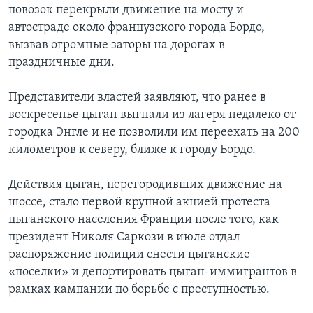
повозок перекрыли движение на мосту и
Learning English
автостраде около французского города Бордо,
вызвав огромные заторы на дорогах в
праздничные дни.
СОЦИАЛЬНЫЕ СЕТИ
Представители властей заявляют, что ранее в
воскресенье цыган выгнали из лагеря недалеко от
Языки
городка Энгле и не позволили им переехать на 200
километров к северу, ближе к городу Бордо.
Действия цыган, перегородивших движение на
шоссе, стало первой крупной акцией протеста
цыганского населения Франции после того, как
президент Николя Саркози в июле отдал
распоряжение полиции снести цыганские
«поселки» и депортировать цыган-иммигрантов в
рамках кампании по борьбе с преступностью.