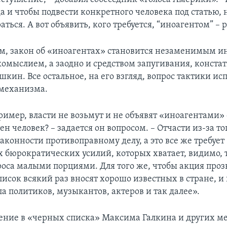
да и чтобы подвести конкретного человека под статью,
аться. А вот объявить, кого требуется, “иноагентом” – 
м, закон об «иноагентах» становится незаменимым и
комыслием, а заодно и средством запугивания, конста
кин. Все остальное, на его взгляд, вопрос тактики ис
механизма.
ример, власти не возьмут и не объявят «иноагентами» 
ен человек? – задается он вопросом. – Отчасти из-за тог
аконности противоправному делу, а это все же требует
 бюрократических усилий, которых хватает, видимо, 
оса малыми порциями. Для того же, чтобы акция проз
писок всякий раз вносят хорошо известных в стране, и 
а политиков, музыкантов, актеров и так далее».
ение в «черных списка» Максима Галкина и других 