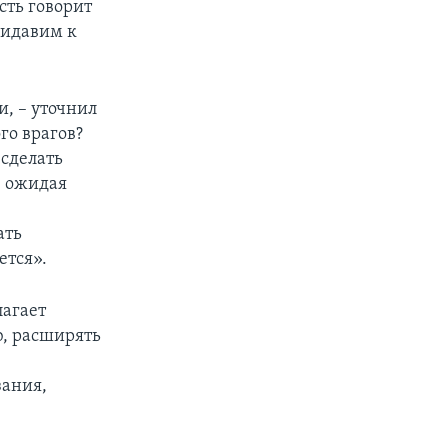
сть говорит
ридавим к
и, – уточнил
ого врагов?
 сделать
, ожидая
ать
ется».
лагает
, расширять
зания,