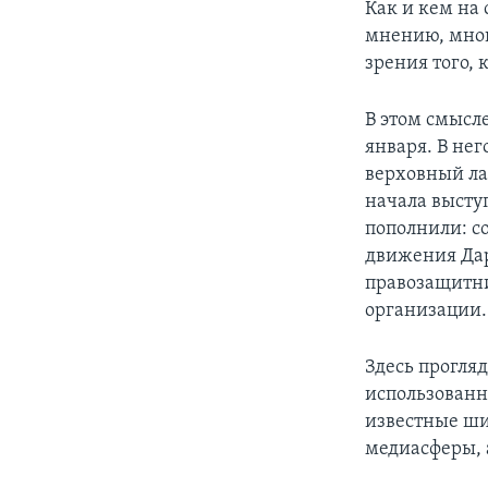
Как и кем на 
мнению, мног
зрения того, 
В этом смысл
января. В не
верховный ла
начала высту
пополнили: со
движения Дар
правозащитни
организации.
Здесь прогля
использованн
известные ши
медиасферы, 