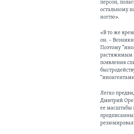
персон, полаг
остальному н
ногтю».
«В то же вре
он. – Возникн
Поэтому “иноа
растяжимым в
появления сп
быстродейств
“иноагентами”
Легко предви
Дмитрий Ореш
ее масштабы и
предписанных
резюмировал 