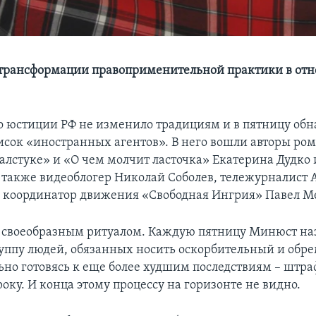
 трансформации правоприменительной практики в от
 юстиции РФ не изменило традициям и в пятницу обн
исок «иностранных агентов». В него вошли авторы ром
алстуке» и «О чем молчит ласточка» Екатерина Дудко 
 также видеоблогер Николай Соболев, тележурналист 
 координатор движения «Свободная Ингрия» Павел М
о своеобразным ритуалом. Каждую пятницу Минюст на
уппу людей, обязанных носить оскорбительный и об
ьно готовясь к еще более худшим последствиям – штра
оку. И конца этому процессу на горизонте не видно.