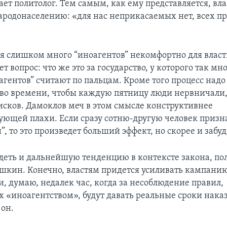
ает политолог. Тем самым, как ему представляется, вла
ародонаселению: «для нас неприкасаемых нет, всех п
мя слишком много “иноагентов” некомфортно для власт
ет вопрос: что же это за государство, у которого так мн
гентов” считают по пальцам. Кроме того процесс надо
о времени, чтобы каждую пятницу люди нервничали
исков. Дамоклов меч в этом смысле конструктивнее
ующей плахи. Если сразу сотню-другую человек призн
, то это произведет больший эффект, но скорее и забуд
деть и дальнейшую тенденцию в контексте закона, по
кин. Конечно, властям придется усиливать кампанию
, думаю, недалек час, когда за несоблюдение правил,
 «иноагентством», будут давать реальные сроки нака
он.