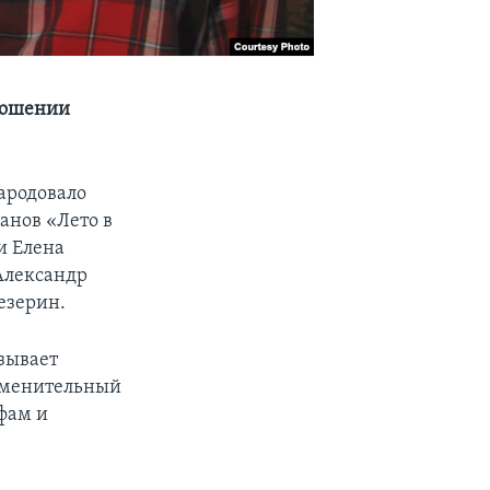
ношении
ародовало
анов «Лето в
и Елена
Александр
езерин.
зывает
ременительный
фам и