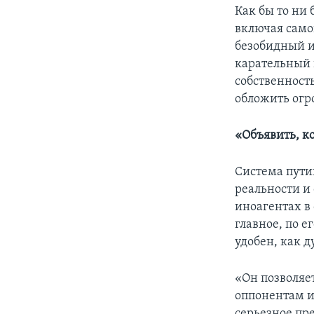
Как бы то ни 
включая само
безобидный и
карательный 
собственност
обложить ог
«Объявить, ко
Система пути
реальности и 
иноагентах в
главное, по е
удобен, как д
«Он позволяе
оппонентам и
серьезное пр