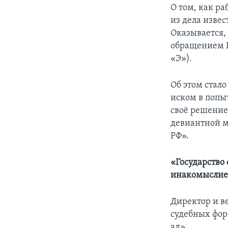
О том, как р
из дела изве
Оказывается,
обращением Г
«Э»).
Об этом стало
иском в попыт
своё решение
девиантной м
РФ».
«Государство 
инакомыслие
Директор и 
судебных фор
ад».