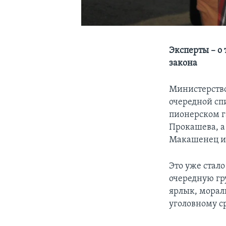
Эксперты – о
закона
Министерство
очередной сп
пионерском г
Прокашева, а
Макашенец и
Это уже стал
очередную гр
ярлык, морал
уголовному ср