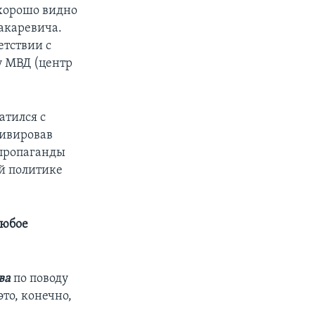
 хорошо видно
акаревича.
етствии с
у МВД (центр
атился с
тивировав
«пропаганды
й политике
любое
ва
по поводу
то, конечно,