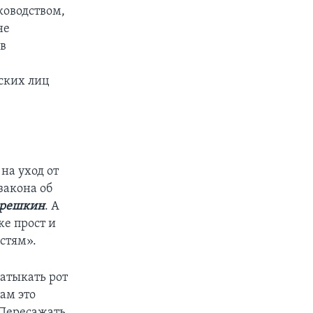
ководством,
не
 в
ь
ских лиц
на уход от
закона об
Орешкин
. А
же прост и
астям».
атыкать рот
ам это
–Пересажать