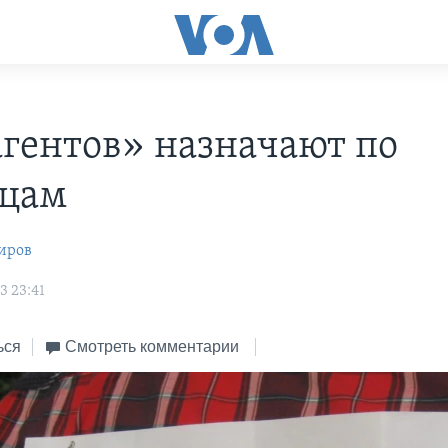
гентов» назначают по
цам
иров
3 23:41
ься
Смотреть комментарии