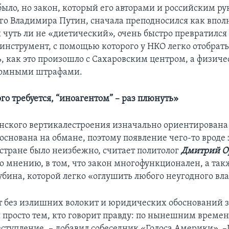
было, но закон, который его авторами и российским ру
го Владимира Путин, сначала преподносился как впол
 чуть ли не «диетический», очень быстро превратился
инструмент, с помощью которого у НКО легко отобрат
ь, как это произошло с Сахаровским центром, а физиче
ромными штрафами.
го требуется, “иноагентом” – раз плюнуть»
нского вертикалестроения изначально ориентирована 
основана на обмане, поэтому появление чего-то вроде 
 стране было неизбежно, считает политолог
Дмитрий 
го мнению, в том, что закон многофункционален, а так
убина, которой легко «оглушить любого неугодного вл
т без излишних волокит и юридических обоснований з
 просто тем, кто говорит правду: по нынешним времен
еступление, – добавил собеседник «Голоса Америки». 