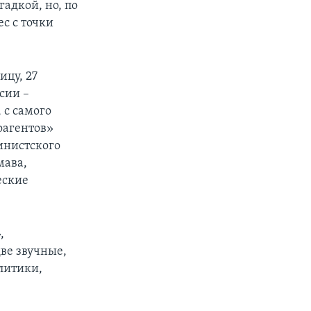
адкой, но, по
с с точки
ицу, 27
сии –
 с самого
оагентов»
министского
мава,
еские
,
ве звучные,
литики,