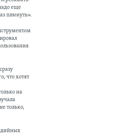
 надо еще
раз плюнуть».
нструментом
тировал
пользования
сразу
о, что хотят
только на
вучала
не только,
медийных