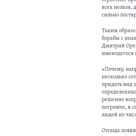
всех нельзя, 
сильно постар
Таким образо
борьбы с ина
Дмитрий Ореш
имеющегося 
«Почему, нап
несколько сот
придать вид з
определенных
решение вопр
погромче, в с
людей из числ
Отсюда появл