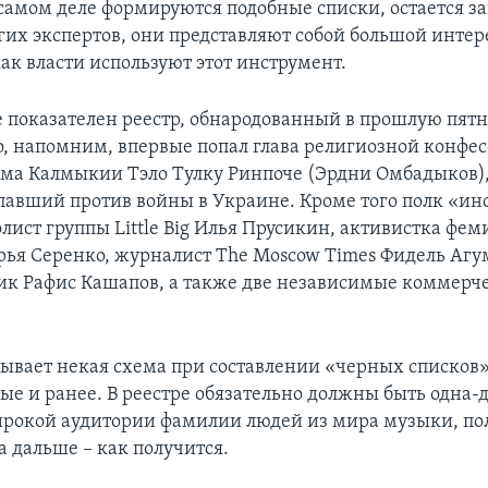
самом деле формируются подобные списки, остается заг
их экспертов, они представляют собой большой интере
как власти используют этот инструмент.
е показателен реестр, обнародованный в прошлую пятн
го, напомним, впервые попал глава религиозной конфес
ма Калмыкии Тэло Тулку Ринпоче (Эрдни Омбадыков),
павший против войны в Украине. Кроме того полк «ин
лист группы Littlе Big Илья Прусикин, активистка фе
ья Серенко, журналист The Moscow Times Фидель Агу
к Рафис Кашапов, а также две независимые коммерч
дывает некая схема при составлении «черных списков»
ые и ранее. В реестре обязательно должны быть одна-д
рокой аудитории фамилии людей из мира музыки, по
а дальше – как получится.