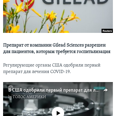
Learning English
СОЦИАЛЬНЫЕ СЕТИ
Препарат от компании Gilead Sciences разрешен
Языки
для пациентов, которым требуется госпитализация
Регулирующие органы США одобрили первый
препарат для лечения COVID-19.
В США одобрили первый препарат для лечения COVID-19
by
ГОЛОС АМЕРИКИ
No media source currently available