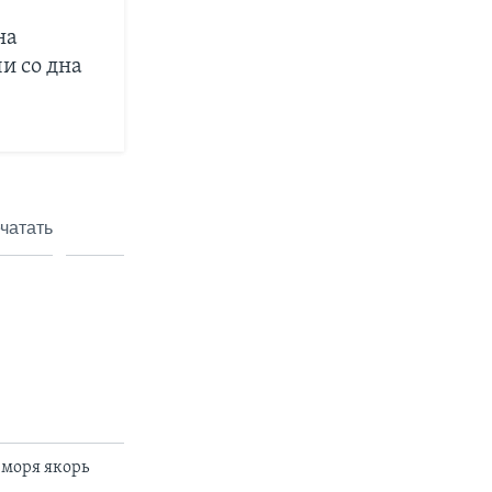
на
и со дна
чатать
 моря якорь