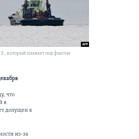
S , который плавает под флагом
декабря
у, что
й в
ет допущен к
ности из-за