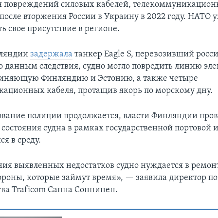
я повреждений силовых кабелей, телекоммуникацион
после вторжения России в Украину в 2022 году. НАТО у
ь свое присутствие в регионе.
нляндии
задержала
танкер Eagle S, перевозивший росс
По данным следствия, судно могло повредить линию эл
оединяющую Финляндию и Эстонию, а также четыре
ационных кабеля, протащив якорь по морскому дну.
ование полиции продолжается, власти Финляндии про
 состояния судна в рамках государственной портовой 
я в среду.
ния выявленных недостатков судно нуждается в ремон
ороны, которые займут время», — заявила директор п
тва Traficom Санна Соннинен.