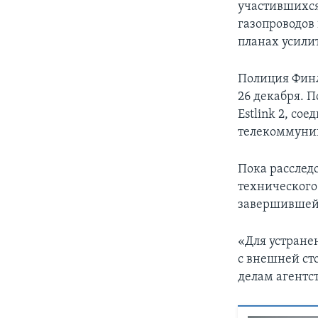
участившихс
газопроводов 
планах усилит
Полиция Фи
26 декабря. 
Estlink 2, с
телекоммуник
Пока расслед
технического
завершившейс
«Для устране
с внешней ст
делам агентс