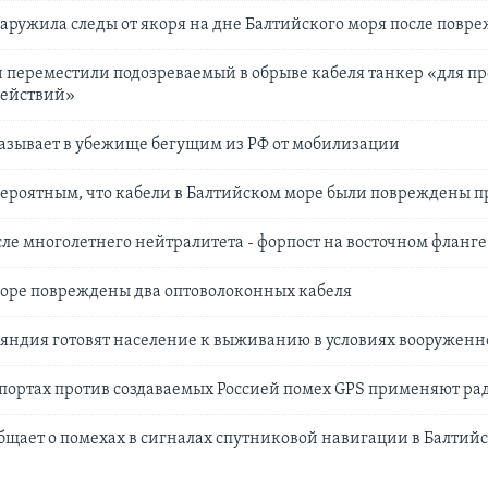
ружила следы от якоря на дне Балтийского моря после повр
 перемеcтили подозреваемый в обрыве кабеля танкер «для п
действий»
азывает в убежище бегущим из РФ от мобилизации
вероятным, что кабели в Балтийском море были повреждены 
ле многолетнего нейтралитета - форпост на восточном фланг
море повреждены два оптоволоконных кабеля
яндия готовят население к выживанию в условиях вооруженн
опортах против создаваемых Россией помех GPS применяют р
щает о помехах в сигналах спутниковой навигации в Балтий