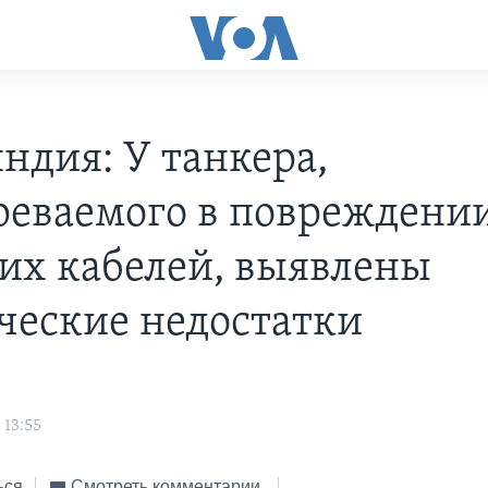
ндия: У танкера,
реваемого в повреждени
их кабелей, выявлены
ческие недостатки
 13:55
ься
Смотреть комментарии