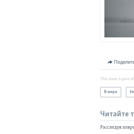
Поделит
This item is part of
В мире
Н
Читайте 
Расследуя повр