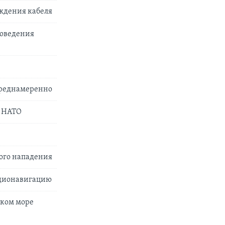
еждения кабеля
роведения
преднамеренно
е НАТО
ого нападения
адионавигацию
ском море