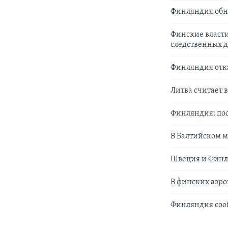
Финляндия обна
Финские власти
следственных 
Финляндия отк
Литва считает 
Финляндия: пос
В Балтийском 
Швеция и Финл
В финских аэр
Финляндия сооб