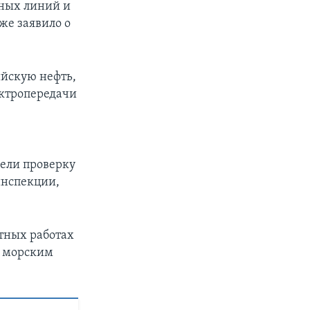
ных линий и
же заявило о
ийскую нефть,
ектропередачи
вели проверку
инспекции,
тных работах
о морским