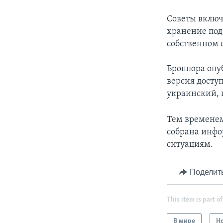
Советы включ
хранение под
собственном с
Брошюра опуб
версия досту
украинский, 
Тем временем
собрана инфо
ситуациям.
Поделит
This item is part of
В мире
Н