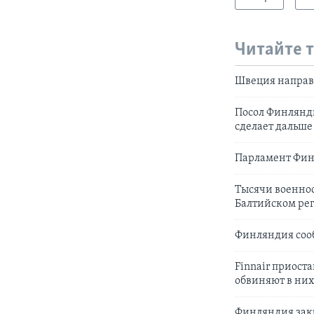
Читайте 
Швеция направ
Посол Финлянди
сделает дальше
Парламент Фин
Тысячи военно
Балтийском ре
Финляндия сооб
Finnair приост
обвиняют в них
Финляндия зак