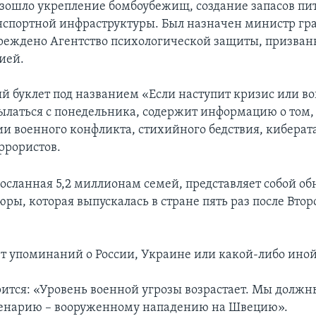
зошло укрепление бомбоубежищ, создание запасов пи
нспортной инфраструктуры. Был назначен министр г
реждено Агентство психологической защиты, призванн
ией.
й буклет под названием «Если наступит кризис или во
ылаться с понедельника, содержит информацию о том, 
ции военного конфликта, стихийного бедствия, киберат
ррористов.
осланная 5,2 миллионам семей, представляет собой о
ры, которая выпускалась в стране пять раз после Вто
т упоминаний о России, Украине или какой-либо иной
орится: «Уровень военной угрозы возрастает. Мы должн
ценарию – вооруженному нападению на Швецию».