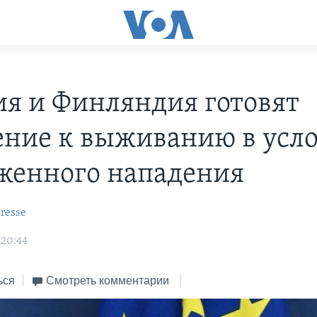
я и Финляндия готовят
ение к выживанию в усл
женного нападения
resse
 20:44
ься
Смотреть комментарии