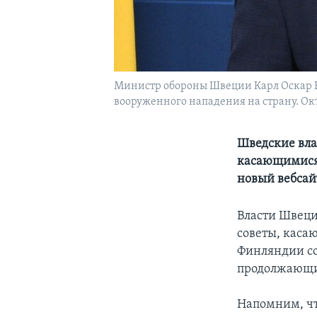
Министр обороны Швеции Карл Оскар Бо
вооруженного нападения на страну. Окт
Шведские вла
касающимися 
новый вебсай
Власти Швеци
советы, каса
Финляндии со
продолжающи
Напомним, чт