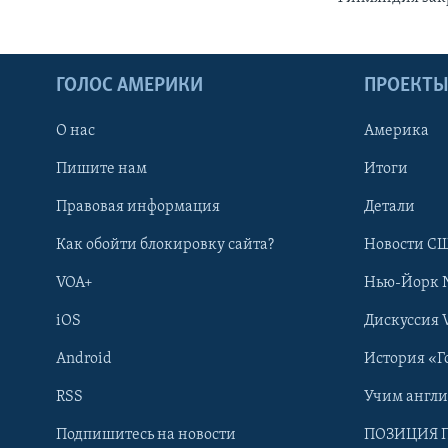
ГОЛОС АМЕРИКИ
ПРОЕКТ
О нас
Америка
Пишите нам
Итоги
Правовая информация
Детали
Как обойти блокировку сайта?
Новости СШ
VOA+
Нью-Йорк 
iOS
Дискуссия 
Android
История «Г
RSS
Учим англ
Learning English
Подпишитесь на новости
ПОЗИЦИЯ 