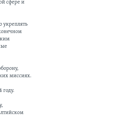
ой сфере и
о укреплять
 конечном
ским
ные
борону,
ких миссиях.
 году.
у,
Балтийском