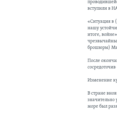
проводившейс
вступили в Н
«Ситуация в 
нашу устойчи
итоге, войне
чрезвычайным
брошюры) Ми
После оконча
сосредоточив
Изменение ку
В стране вно
значительно 
море был раз