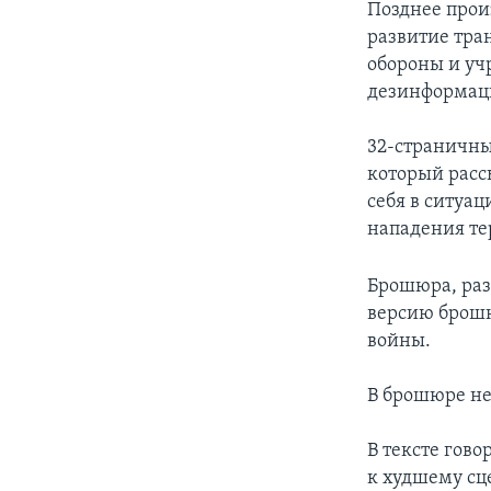
Позднее прои
развитие тра
обороны и уч
дезинформац
32-страничны
который расс
себя в ситуа
нападения те
Брошюра, раз
версию брошю
войны.
В брошюре не
В тексте гов
к худшему с