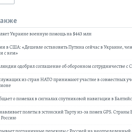
также
ляет Украине военную помощь на $443 млн
и в США: «Дешевле остановить Путина сейчас в Украине, чем 
 и с кем»
ляндии одобрил соглашение об оборонном сотрудничестве с
служащих из стран НАТО принимают участие в совместных уч
гионе
щает о помехах в сигналах спутниковой навигации в Балтий
анавливает полеты в эстонский Тарту из-за помех GPS. Cтраны
 Россию
рывает пограничные переходы с Россией на неопределенный 