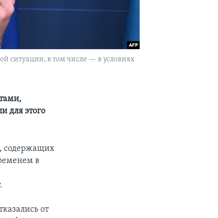
й ситуации, в том числе — в условиях
тами,
и для этого
, содержащих
ременем в
.
тказались от