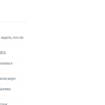
ждать, что он
 США
ениях в
ском море
 Балтии
срок