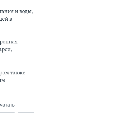
тания и воды,
щей в
тронная
арси,
ором также
ым
чатать