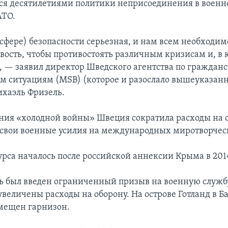
я десятилетиями политики неприсоединения в военн
АТО.
(сфере) безопасности серьезная, и нам всем необходим
вость, чтобы противостоять различным кризисам и, в
», — заявил директор Шведского агентства по граждан
 ситуациям (MSB) (которое и разослало вышеуказан
хаэль Фризель.
ния «холодной войны» Швеция сократила расходы на о
 свои военные усилия на международных миротворчес
рса началось после российской аннексии Крыма в 2014
вь был введен ограниченный призыв на военную служб
увеличены расходы на оборону. На острове Готланд в 
мещен гарнизон.