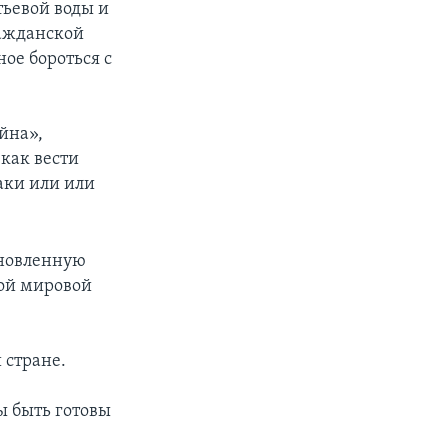
тьевой воды и
ражданской
ое бороться с
йна»,
как вести
аки или или
бновленную
рой мировой
 стране.
ы быть готовы