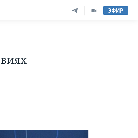
ЭФИР
овиях