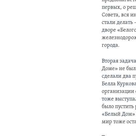
первых, о ре
Совета, вся и
стали делать 
дворе «Белог
железнодорож
города.
Вторая задач
Доме» не был
сделали два 
Белла Куркова
организации 
тоже выступа
было пустить
«Белый Дом» 
мир тоже ост