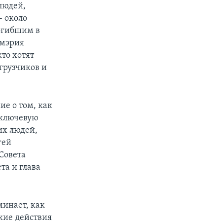
людей,
– около
огибшим в
 мэрия
кто хотят
грузчиков и
ие о том, как
 ключевую
их людей,
гей
Совета
та и глава
минает, как
кие действия