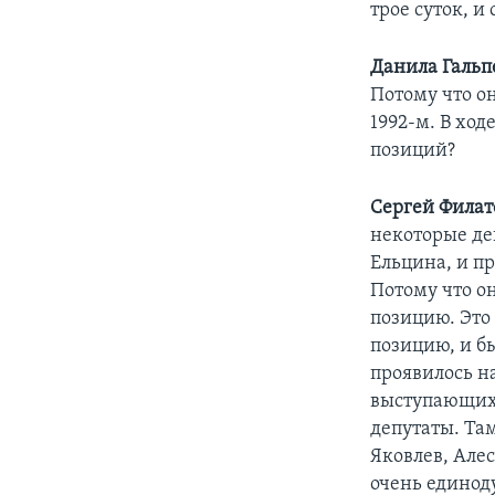
трое суток, и
Данила Гальп
Потому что о
1992-м. В ход
позиций?
Сергей Филат
некоторые де
Ельцина, и пр
Потому что он
позицию. Это
позицию, и б
проявилось н
выступающих,
депутаты. Та
Яковлев, Алес
очень единод