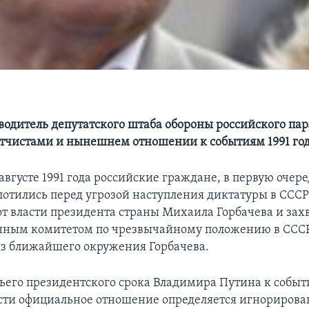
одитель депутатского штаба обороны российского пар
утчистами и нынешнем отношении к событиям 1991 го
августе 1991 года российские граждане, в первую очер
лотились перед угрозой наступления диктатуры в СССР
от власти президента страны Михаила Горбачева и захв
нным комитетом по чрезвычайному положению в СССР
з ближайшего окружения Горбачева.
тьего президентского срока Владимира Путина к событ
сти официальное отношение определяется игнорирова