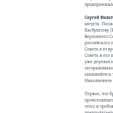
предпринимал
Сергей Филат
августа. Посм
Хасбулатову (
Верховного С
российского 
Совета в то в
Совета и его
уже деревья 
загораживающи
занимайтесь т
Николаевиче 
Первое, что б
происходящем
этого и требо
предполагает