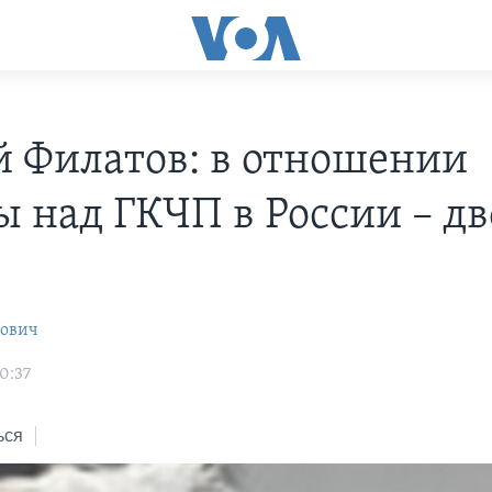
й Филатов: в отношении
ы над ГКЧП в России – д
рович
20:37
ься