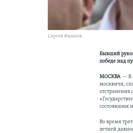
Сергей Филатов
Бывший руков
победе над п
МОСКВА
— В 
москвичи, сп
отстранения 
«Государстве
состоявшим и
Во время тре
летней давно