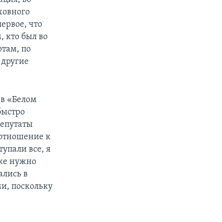
ховного
ервое, что
, кто был во
ртам, по
 другие
 в «Белом
быстро
депутаты
 отношение к
упали все, я
кже нужно
ались в
и, поскольку