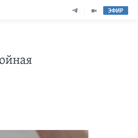
ЭФИР
войная