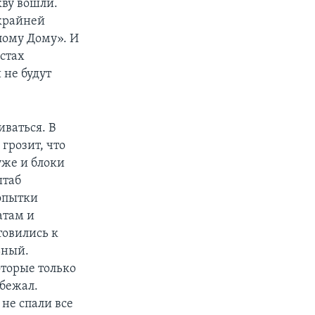
кву вошли.
 крайней
лому Дому». И
стах
 не будут
иваться. В
грозит, что
уже и блоки
штаб
попытки
атам и
товились к
ьный.
оторые только
сбежал.
 не спали все