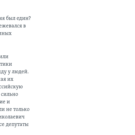
мя был един?
ежевался в
диных
дили
итики
иду у людей.
ная их
оссийскую
 сильно
ие и
и не только
Николаевич
все депутаты