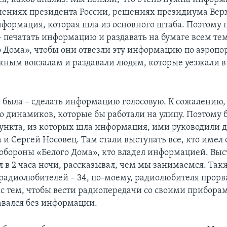
шениях президента России, решениях президиума Вер
нформация, которая шла из основного штаба. Поэтому п
– печатать информацию и раздавать на бумаге всем тем
о Дома», чтобы они отвезли эту информацию по аэропо
ным вокзалам и раздавали людям, которые уезжали в
а была – сделать информацию голосовую. К сожалению,
о динамиков, которые бы работали на улицу. Поэтому 
пункта, из которых шла информация, ими руководили 
 и Сергей Носовец. Там стали выступать все, кто имел
обороны «Белого Дома», кто владел информацией. Выст
л в 2 часа ночи, рассказывал, чем мы занимаемся. Та
 радиолюбителей – 34, по-моему, радиолюбителя прорв
с тем, чтобы вести радиопередачи со своими приборам
авался без информации.