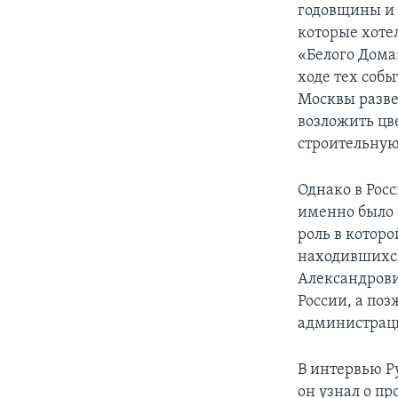
годовщины и 
которые хотел
«Белого Дома
ходе тех соб
Москвы развер
возложить цв
строительную
Однако в Росс
именно было 
роль в котор
находившихся
Александрови
России, а поз
администраци
В интервью Р
он узнал о п