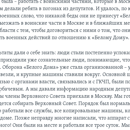
а была – работать с воинскими частями, которые в Мос
м делали ребята в погонах из депутатов. И удалось, по
 военных слово, что никакой беды они не принесут «Бе
ыезжать в воинские части в Москве и в ближайших ме
ласти с тем, чтобы договориться с ними о том, что они
ь военных действий по отношению к «Белому Дому».
таты дали о себе знать: люди стали постепенно успока
приходили уже сознательные люди, понимающие, что 
. Оборона «Белого Дома» уже стала организованной – 
везли, и крупные машины ставили вокруг. Основной 
язью с органами власти, связывались и с ГКЧП, были 
Горбачевым. А мы давали информацию народным депут
бы члены Верховного Совета приехали в Москву. Мы го
идется собирать Верховный Совет. Порядок был нормал
о работали все службы, все копировальные машины, к
 доме. Позже неправду многие написали, что аппарат 
ого! Они были на месте и работали все трое суток. Мы