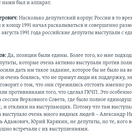
 с нами был и аппарат.
ерович:
Насколько депутатский корпус России в то вре
н к концу 1991 начал раскалываться и совершенно разм
е августа 1991 года российские депутаты выступали с е
ов:
Да, позиции были едины. Более того, ко мне подхо
путаты, которые очень активно выступали против пол
осили дать им такое задание, которое бы не было на в
и очень боялись, что не примут люди их поддержку, з
 говорит о том, что они стремились отстоять именно р
ыли противниками того, что сделал ГКЧП. Это особенно
а сессии Верховного Совета, где было полное единодуш
 и отклики на выступающих. Потому что там выступал
м выступало очень много видных людей – Александр 
ь Адамович, Юрий Карякин, не депутаты, но те, кого 
ушно встречали с их выступлениями.