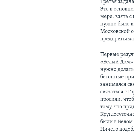
Третья задач
Это в основно
мере, взять с
нужно было в
Московской об
предпринимат
Первые резуль
«Белый Дом» 
нужно делать
бетонные при
занимался св
связаться с 
просили, что
тому, что пр
Круглосуточн
были в Белом
Ничего подобн