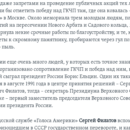
даже запретами на проведение публичных акций тех 
и бы отметить победу над ГКЧП там, где она ковалась 
» в Москве. Около мемориала трем молодым людям, п
ытий на пересечении Нового Арбата и Садового кольца,
нула некие срочные работы по благоустройству, и те, 
еты к скромному памятнику, пробираются через гул по
 пыль.
ии еще очень много людей, у которых есть точное знан
организовано сопротивление ГКЧП и победа над ним,
ой сыграл президент России Борис Ельцин. Один их так
 в августе 1991 года в центре принятия решений – Cер
ч Филатов, тогда – секретарь Президиума Верховного 
же – первый заместитель председателя Верховного Сове
и президента России.
усской службе «Голоса Америки»
Сергей Филатов
вспо
роизошедшем в СССР государственном перевороте, и ка