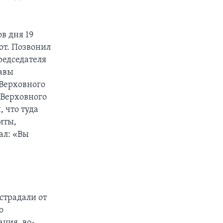
в дня 19
рот. Позвонил
редседателя
авы
 Верховного
 Верховного
 что туда
иты,
ал: «Вы
е
страдали от
о
ция, во-