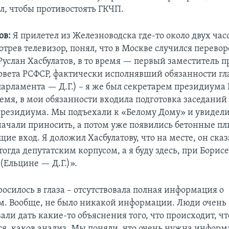
, чтобы противостоять ГКЧП.
ов:
Я прилетел из Железноводска где-то около двух часо
отрев телевизор, понял, что в Москве случился перево
Руслан Хасбулатов, в то время — первый заместитель п
овета РСФСР, фактически исполнявший обязанности гл
парламента — Д.Г.) – я же был секретарем президиума
ремя, в мои обязанности входила подготовка заседаний
 президиума. Мы подъехали к «Белому Дому» и увидели,
начали приносить, а потом уже появились бетонные пл
е вход. Я доложил Хасбулатову, что на месте, он сказ
огда депутатским корпусом, а я буду здесь, при Борис
(Ельцине — Д.Г.)».
росилось в глаза – отсутствовала полная информация о
. Вообще, не было никакой информации. Люди очень 
вали дать какие-то объяснения того, что происходит, чт
ся, каков анализ. Мы поняли, что очень нужна информа