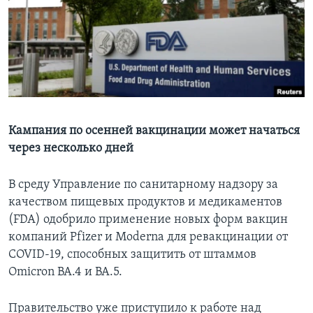
Learning English
СОЦИАЛЬНЫЕ СЕТИ
Языки
Кампания по осенней вакцинации может начаться
через несколько дней
В среду Управление по санитарному надзору за
качеством пищевых продуктов и медикаментов
(FDA) одобрило применение новых форм вакцин
компаний Pfizer и Moderna для ревакцинации от
COVID-19, способных защитить от штаммов
Omicron BA.4 и BA.5.
Правительство уже приступило к работе над