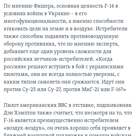
По мнению Фишера, основная ценность F-16 в
условиях войны в Украине – в его
многофункциональности, а именно способности
атаковать цели на земле и в воздухе. Истребители
также способны подавлять противовоздушную
оборону противника, что по мнению эксперта,
добавляет еще один уровень сложности для
российских летчиков-истребителей. «Когда
россияне решают вступить в бой с украинскими
пилотами, они не всегда полностью уверены, с
каким типом самолета они сражаются. Идут они
против Су-25 или Су-27, против МиГ-21 или F-16?»
Пилот американских ВВС в отставке, подполковник
Дэн Хэмптон также считает, что несмотря на то, что
F-16 является преимущественно истребителем
«воздух-воздух», он очень хорошо себя проявляет в
ближней воздушной поддержке и помощи войскам