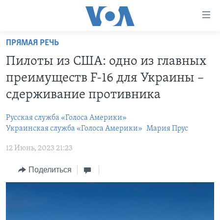
Линки
доступности
Перейти
ПРЯМАЯ РЕЧЬ
на
ГЛАВНОЕ
Пилоты из США: одно из главных
основной
ПРОГРАММЫ
контент
преимуществ F-16 для Украины –
ПРОЕКТЫ
Перейти
АМЕРИКА
сдерживание противника
к
ЭКСПЕРТИЗА
НОВОСТИ ЗА МИНУТУ
УЧИМ АНГЛИЙСКИЙ
основной
Русская служба «Голоса Америки»
ИНТЕРВЬЮ
ИТОГИ
НАША АМЕРИКАНСКАЯ ИСТОРИЯ
навигации
Украинская служба «Голоса Америки»
Мария Прус
Перейти
ФАКТЫ ПРОТИВ ФЕЙКОВ
ПОЧЕМУ ЭТО ВАЖНО?
А КАК В АМЕРИКЕ?
12 Июнь, 2023 21:23
в
ЗА СВОБОДУ ПРЕССЫ
ДИСКУССИЯ VOA
АРТЕФАКТЫ
поиск
Поделиться
УЧИМ АНГЛИЙСКИЙ
ДЕТАЛИ
АМЕРИКАНСКИЕ ГОРОДКИ
ВИДЕО
НЬЮ-ЙОРК NEW YORK
ТЕСТЫ
ПОДПИСКА НА НОВОСТИ
АМЕРИКА. БОЛЬШОЕ ПУТЕШЕСТВИЕ