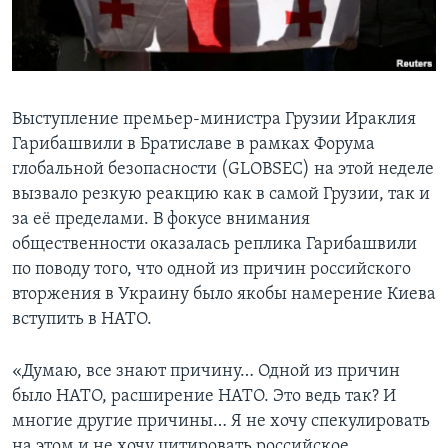
Learning English
СОЦИАЛЬНЫЕ СЕТИ
Выступление премьер-министра Грузии Ираклия
Гарибашвили в Братиславе в рамках Форума
глобальной безопасности (GLOBSEC) на этой неделе
Языки
вызвало резкую реакцию как в самой Грузии, так и
за её пределами. В фокусе внимания
общественности оказалась реплика Гарибашвили
по поводу того, что одной из причин российского
вторжения в Украину было якобы намерение Киева
вступить в НАТО.
«Думаю, все знают причину… Одной из причин
было НАТО, расширение НАТО. Это ведь так? И
многие другие причины… Я не хочу спекулировать
на этом и не хочу цитировать российское