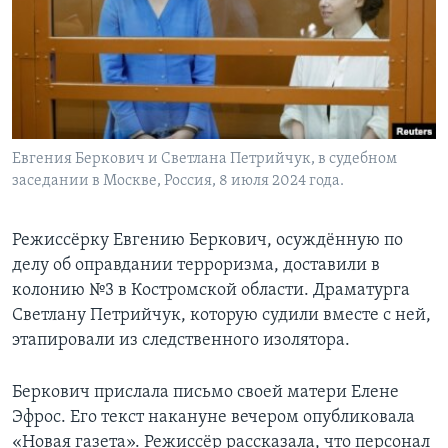
Learning English
СОЦИАЛЬНЫЕ СЕТИ
Евгения Беркович и Светлана Петрийчук, в судебном
заседании в Москве, Россия, 8 июля 2024 года.
Языки
Режиссёрку Евгению Беркович, осуждённую по
делу об оправдании терроризма, доставили в
колонию №3 в Костромской области. Драматурга
Светлану Петрийчук, которую судили вместе с ней,
этапировали из следственного изолятора.
Беркович прислала письмо своей матери Елене
Эфрос. Его текст накануне вечером опубликовала
«Новая газета». Режиссёр рассказала, что персонал