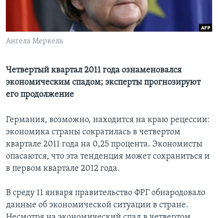
Learning English
Ангела Меркель
СОЦИАЛЬНЫЕ СЕТИ
Четвертый квартал 2011 года ознаменовался
экономическим спадом; эксперты прогнозируют
Языки
его продолжение
Германия, возможно, находится на краю рецессии:
экономика страны сократилась в четвертом
квартале 2011 года на 0,25 процента. Экономисты
опасаются, что эта тенденция может сохраниться и
в первом квартале 2012 года.
В среду 11 января правительство ФРГ обнародовало
данные об экономической ситуации в стране.
Несмотря на экономический спад в четвертом