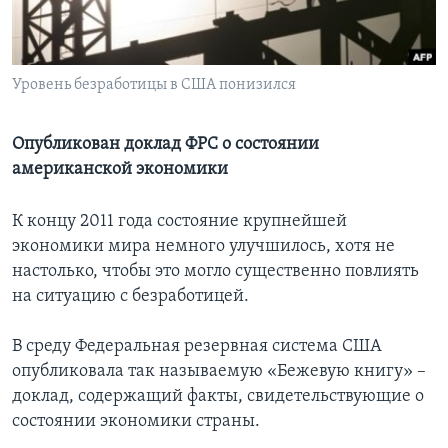
Learning English
Уровень безработицы в США понизился
СОЦИАЛЬНЫЕ СЕТИ
Опубликован доклад ФРС о состоянии
американской экономики
Языки
К концу 2011 года состояние крупнейшей
экономики мира немного улучшилось, хотя не
настолько, чтобы это могло существенно повлиять
на ситуацию c безработицей.
В среду Федеральная резервная система США
опубликовала так называемую «Бежевую книгу» –
доклад, содержащий факты, свидетельствующие о
состоянии экономики страны.