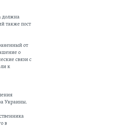
а должна
й также пост
раненный от
лашение о
еские связи с
ели к
ления
ва Украины.
ественника
о в