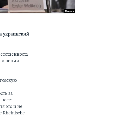
за украинский
ветственность
отношении
тическую
,
сть за
 несет
я это и не
е Rheinische