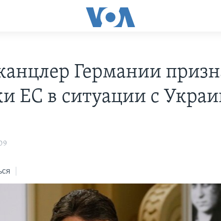
канцлер Германии призн
и ЕС в ситуации с Укра
09
ься