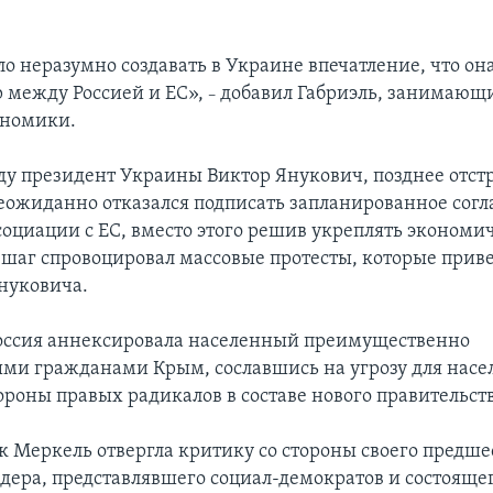
ло неразумно создавать в Украине впечатление, что он
р между Россией и ЕС»,
добавил Габриэль, занимающи
–
ономики.
ду президент Украины Виктор Янукович, позднее отст
еожиданно отказался подписать запланированное сог
социации с ЕС, вместо этого решив укреплять экономич
т шаг спровоцировал массовые протесты, которые прив
нуковича.
Россия аннексировала населенный преимущественно
ми гражданами Крым, сославшись на угрозу для насе
тороны правых радикалов в составе нового правительст
к Меркель отвергла критику со стороны своего предш
дера, представлявшего социал-демократов и состоящег