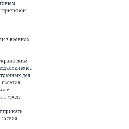
утиным.
ой причиной
ми в военное
 украинским
 подчеркивают
странных дел
 посетил
ми и
 в среду.
т принять
заявил
–