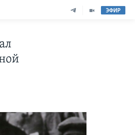
ЭФИР
ал
иной