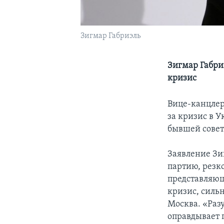
Зигмар Габриэль
Зигмар Габриэ
кризис
Вице-канцлер 
за кризис в У
бывшей совет
Заявление Зи
партию, резк
представляющ
кризис, силь
Москва. «Раз
оправдывает 