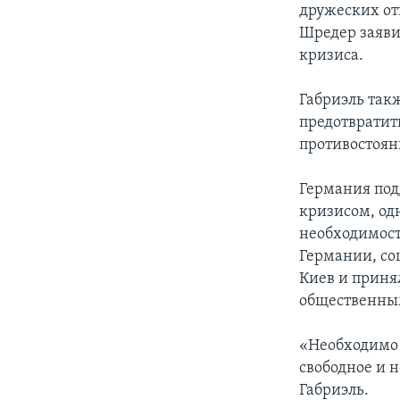
дружеских о
Шредер заяви
кризиса.
Габриэль так
предотвратит
противостоян
Германия под
кризисом, од
необходимост
Германии, со
Киев и приня
общественным
«Необходимо 
свободное и 
Габриэль.