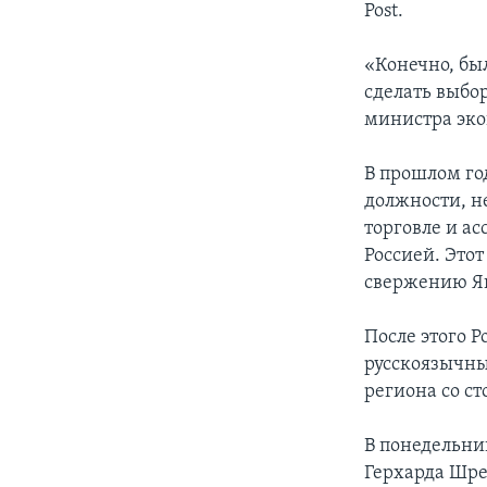
Post.
«Конечно, бы
сделать выбо
министра эк
В прошлом го
должности, н
торговле и ас
Россией. Это
свержению Я
После этого 
русскоязычны
региона со с
В понедельни
Герхарда Шре