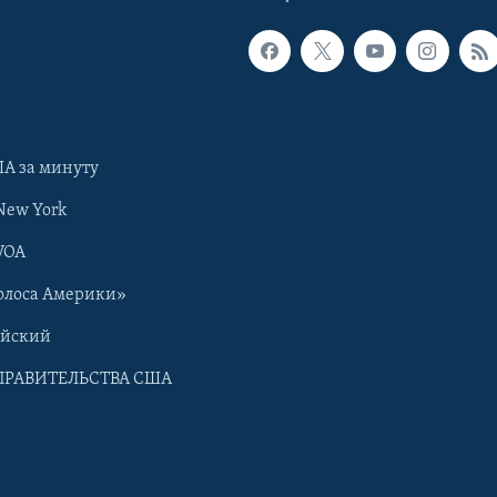
А за минуту
New York
VOA
олоса Америки»
ийский
ПРАВИТЕЛЬСТВА США