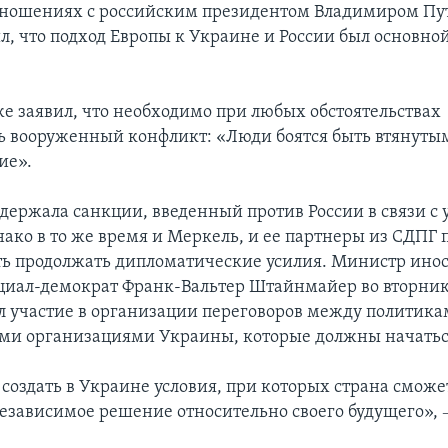
тношениях с российским президентом Владимиром П
л, что подход Европы к Украине и России был основн
же заявил, что необходимо при любых обстоятельствах
ь вооруженный конфликт: «Люди боятся быть втянуты
ие».
держала санкции, введенный против России в связи с
нако в то же время и Меркель, и ее партнеры из СДПГ
ь продолжать дипломатические усилия. Министр ино
циал-демократ Франк-Вальтер Штайнмайер во вторник
л участие в организации переговоров между политика
и организациями Украины, которые должны начаться
создать в Украине условия, при которых страна сможе
независимое решение относительно своего будущего»,