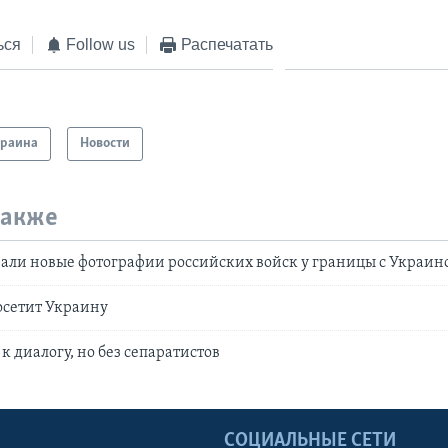
ься
Follow us
Распечатать
краина
Новости
также
али новые фотографии российских войск у границы с Украин
осетит Украину
к диалогу, но без сепаратистов
Ы
СОЦИАЛЬНЫЕ СЕТИ