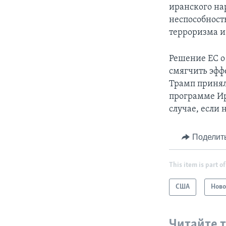
иранского на
неспособност
терроризма и
Решение ЕС о
смягчить эфф
Трамп принял
программе Ир
случае, если
Поделит
This item is part of
США
Ново
Читайте 