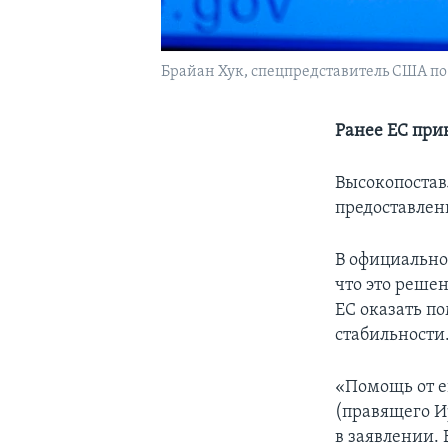
Брайан Хук, спецпредставитель США п
Ранее ЕС при
Высокопостав
предоставлен
В официально
что это реше
ЕС оказать п
стабильности
«Помощь от е
(правящего И
в заявлении.