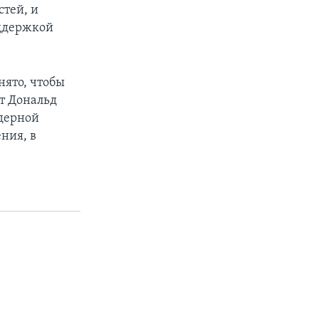
тей, и
оддержкой
нято, чтобы
т Дональд
дерной
ния, в