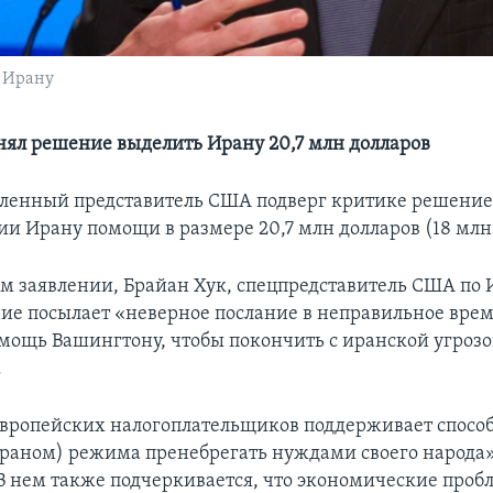
о Ирану
нял решение выделить Ирану 20,7 млн долларов
ленный представитель США подверг критике решение
ии Ирану помощи в размере 20,7 млн долларов (18 млн 
м заявлении, Брайан Хук, спецпредставитель США по И
ние посылает «неверное послание в неправильное врем
омощь Вашингтону, чтобы покончить с иранской угрозо
.
вропейских налогоплательщиков поддерживает спосо
раном) режима пренебрегать нуждами своего народа»,
 В нем также подчеркивается, что экономические про