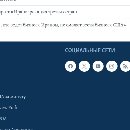
отив Ирана: реакция третьих стран
, кто ведет бизнес с Ираном, не сможет вести бизнес с США»
Ы
СОЦИАЛЬНЫЕ СЕТИ
А за минуту
New York
VOA
олоса Америки»