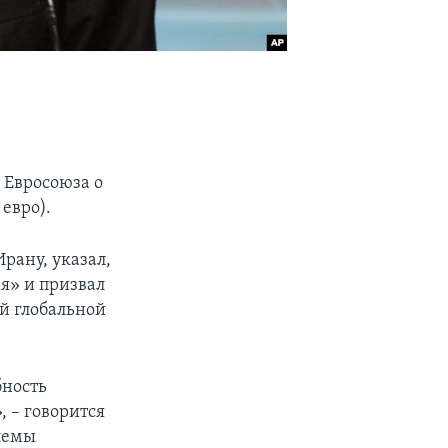
 Евросоюза о
евро).
рану, указал,
я» и призвал
й глобальной
бность
 – говорится
блемы