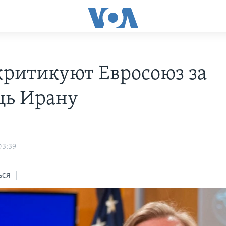
ритикуют Евросоюз за
ь Ирану
03:39
ься