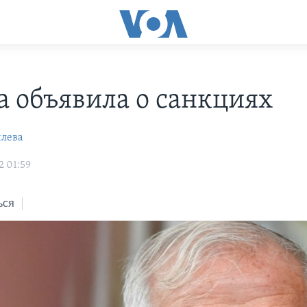
а объявила о санкциях
илева
2 01:59
ься