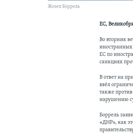
Жозеп Боррель
ЕС, Великобр
Во вторник ве
иностранных 
ЕС по иностр
санкциях про
В ответ на п
ввёл огранич
также против
нарушению с
Боррель заяв
«ДНР», как э
правительств