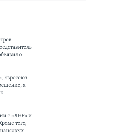
и
стров
редставитель
объявил о
», Евросоюз
решение, а
 к
ий с «ЛНР» и
Кроме того,
инансовых