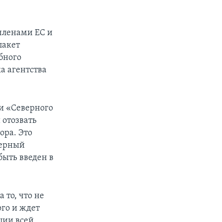
членами ЕС и
пакет
бного
а агентства
и «Северного
 отозвать
ора. Это
верный
быть введен в
то, что не
ого и ждет
ции всей