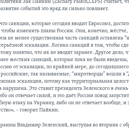
олитики Зак Пайкин (Zachary Paikin,CEPS) считает, чт
азвитие событий это вряд ли сильно повлияет.
что санкции, которые сегодня вводит Евросоюз, доста
 чтобы изменить планы России. Они, конечно, жёстче,
ем не менее существенная часть санкций оставлена “н
 серьёзной эскалации. Логика санкций в том, чтобы сд
тому понятно, что их не вводят заранее. Другое дело, 
олее жестких санкций, которые пока не были введены, 
оссию от эскалации, по крайней мере, до сегодняшнег
а российские, так называемые, “миротворцы” вошли в “
признак эскалации, потому как территориальная целос
 нарушена. Это ставит президента Зеленского в очень
бо он отвечает силой, и это даёт России повод запусти
ную атаку на Украину, либо он не отвечает вообще, и 
ство», – говорит Пайкин.
раины Владимир Зеленский, выступая во вторник с о