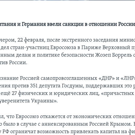
итания и Германия ввели санкции в отношении Росси
чером, 22 февраля, после экстренного заседания мини
дел стран-участниц Евросоюза в Париже Верховный п
анным делам и политике безопасности Жозеп Боррель 
тив России.
ризнание Россией самопровозглашенных «ДНР» и «ЛНР
ения против 351 депутата Госдумы, поддержавших это 
 ещё 27 физических и юридических лиц, «причастных
уверенитета Украины».
ил, что Евросоюз откажется от экономических отношен
то было в случае с аннексированным Россией Крымом. 
у РФ ограничат возможность привлекать капитал на ф