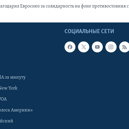
агодарил Евросоюз за солидарность на фоне противостояния с
Ы
СОЦИАЛЬНЫЕ СЕТИ
А за минуту
New York
VOA
олоса Америки»
ийский