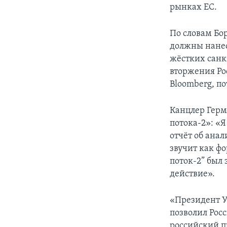
рынках ЕС.
По словам Бо
должны нанес
жёстких санк
вторжения Ро
Bloomberg, п
Канцлер Герм
потока-2»: «
отчёт об ана
звучит как ф
поток-2” был
действие».
«Президент У
позволил Росс
российский п