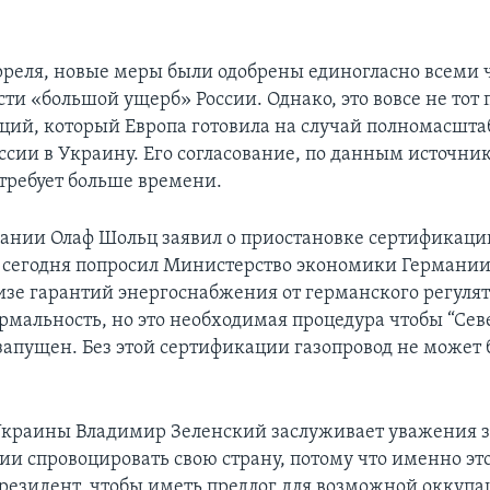
рреля, новые меры были одобрены единогласно всеми 
ти «большой ущерб» России. Однако, это вовсе не тот 
ций, который Европа готовила на случай полномасшта
ссии в Украину. Его согласование, по данным источник
отребует больше времени.
ании Олаф Шольц заявил о приостановке сертификаци
Я сегодня попросил Министерство экономики Германии
лизе гарантий энергоснабжения от германского регулят
ормальность, но это необходимая процедура чтобы “Се
 запущен. Без этой сертификации газопровод не может 
краины Владимир Зеленский заслуживает уважения за 
ии спровоцировать свою страну, потому что именно эт
резидент, чтобы иметь предлог для возможной оккупа