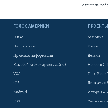
Зеленский побл
ГОЛОС АМЕРИКИ
ПРОЕКТ
О нас
Америка
Пишите нам
Итоги
Правовая информация
Детали
Как обойти блокировку сайта?
Новости СШ
VOA+
Нью-Йорк 
iOS
Дискуссия 
Android
История «Г
RSS
Учим англ