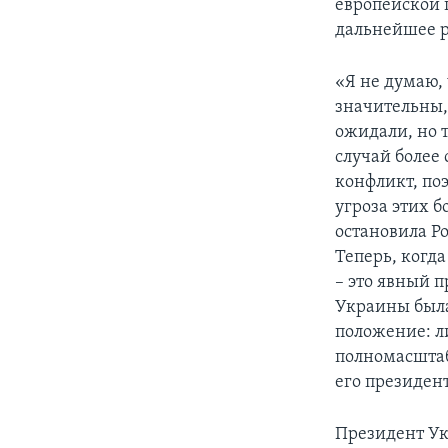
европейской п
дальнейшее р
«Я не думаю, 
значительны,
ожидали, но т
случай более
конфликт, поэ
угроза этих б
остановила Р
Теперь, когд
– это явный 
Украины была
положение: ли
полномасштаб
его президент
Президент Ук