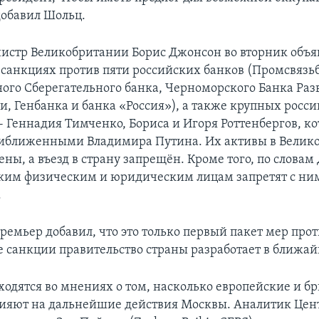
добавил Шольц.
стр Великобритании Борис Джонсон во вторник объя
 санкциях против пяти российских банков (Промсвязь
ого Сберегательного банка, Черноморского Банка Раз
и, Генбанка и банка «Россия»), а также крупных росс
- Геннадия Тимченко, Бориса и Игоря Роттенбергов, к
риближенными Владимира Путина. Их активы в Велик
ны, а въезд в страну запрещён. Кроме того, по словам
ким физическим и юридическим лицам запретят с ни
.
ремьер добавил, что это только первый пакет мер прот
е санкции правительство страны разработает в ближа
ходятся во мнениях о том, насколько европейские и б
ияют на дальнейшие действия Москвы. Аналитик Цен