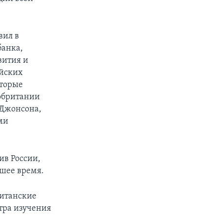
вил в
банка,
вития и
ийских
оторые
обритании
 Джонсона,
ми
ив России,
йшее время.
ританские
тра изучения