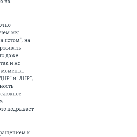
о на
точно
 чем мы
а потом”, на
ерживать
что даже
так и не
о момента.
ДНР” и “ЛНР”,
тность
 сложное
ть
это подрывает
бращением к