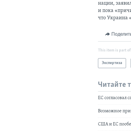
нации, заяви
и пока «прич
что Украина 
Поделит
This item is part of
Экспертиза
Читайте 
ЕС согласовал 
Возможное приз
США и ЕС пообе