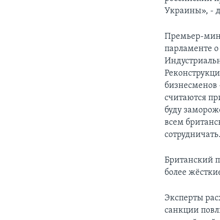
Украины», - 
Премьер-мини
парламенте о
Индустриальн
Реконструкци
бизнесменов 
считаются п
буду замороже
всем британс
сотрудничать
Британский п
более жёстки
Эксперты рас
санкции повл