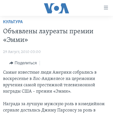
Линки
доступности
Перейти
КУЛЬТУРА
на
ГЛАВНОЕ
Объявлены лауреаты премии
основной
ПРОГРАММЫ
контент
«Эмми»
ПРОЕКТЫ
Перейти
АМЕРИКА
к
29 Август, 2010 03:00
ЭКСПЕРТИЗА
НОВОСТИ ЗА МИНУТУ
УЧИМ АНГЛИЙСКИЙ
основной
Поделиться
ИНТЕРВЬЮ
ИТОГИ
НАША АМЕРИКАНСКАЯ ИСТОРИЯ
навигации
Перейти
ФАКТЫ ПРОТИВ ФЕЙКОВ
Самые известные люди Америки собрались в
ПОЧЕМУ ЭТО ВАЖНО?
А КАК В АМЕРИКЕ?
в
воскресенье в Лос-Анджелесе на церемонии
ЗА СВОБОДУ ПРЕССЫ
ДИСКУССИЯ VOA
АРТЕФАКТЫ
поиск
вручения самой престижной телевизионной
УЧИМ АНГЛИЙСКИЙ
ДЕТАЛИ
АМЕРИКАНСКИЕ ГОРОДКИ
награды США – премии «Эмми».
ВИДЕО
НЬЮ-ЙОРК NEW YORK
ТЕСТЫ
Награда за лучшую мужскую роль в комедийном
ПОДПИСКА НА НОВОСТИ
АМЕРИКА. БОЛЬШОЕ ПУТЕШЕСТВИЕ
сериале досталась Джиму Парсонсу за роль в