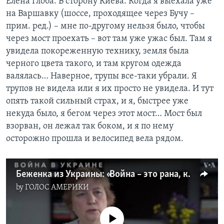
Елена Глоба: В сторону Киева. Когда я выехала уже
на Варшавку (шоссе, проходящее через Бучу –
прим. ред.) – мне по-другому нельзя было, чтобы
через мост проехать – вот там уже ужас был. Там я
увидела покореженную технику, земля была
черного цвета такого, и там кругом одежда
валялась… Наверное, трупы все-таки убрали. Я
трупов не видела или я их просто не увидела. И тут
опять такой сильный страх, и я, быстрее уже
некуда было, я бегом через этот мост… Мост был
взорван, он лежал так боком, и я по нему
осторожно прошла и велосипед вела рядом.
Беженка из Украины: «Война – это рана, которая все время кровоточит, и я не знаю, как эту кровь остановить».
by
ГОЛОС АМЕРИКИ
No media source currently available