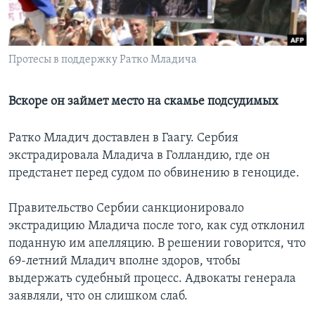
Learning English
Протесы в поддержку Ратко Младича
СОЦИАЛЬНЫЕ СЕТИ
Вскоре он займет место на скамье подсудимых
Языки
Ратко Младич доставлен в Гаагу. Сербия
экстрадировала Младича в Голландию, где он
предстанет перед судом по обвинению в геноциде.
Правительство Сербии санкционировало
экстрадицию Младича после того, как суд отклонил
поданную им апелляцию. В решении говорится, что
69-летний Младич вполне здоров, чтобы
выдержать судебный процесс. Адвокаты генерала
заявляли, что он слишком слаб.