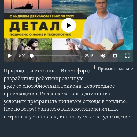
Learning English
No media source currently available
СОЦИАЛЬНЫЕ СЕТИ
Языки
0:00
23:45
Прямая ссылка
Природный источник! В Стэнфорде
разработали роботизированную
руку со способностями геккона. Безотходное
производство! Расскажем, как в домашних
условиях превращать пищевые отходы в топливо.
Нос по ветру! Узнаем о высокотехнологичных
ветряных установках, используемых в судоходстве.