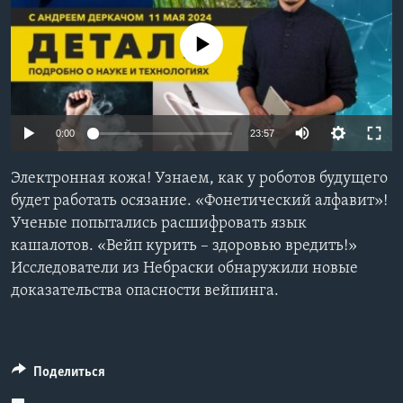
Learning English
No media source currently available
СОЦИАЛЬНЫЕ СЕТИ
0:00
23:57
Языки
Электронная кожа! Узнаем, как у роботов будущего
будет работать осязание. «Фонетический алфавит»!
Ученые попытались расшифровать язык
кашалотов. «Вейп курить – здоровью вредить!»
Исследователи из Небраски обнаружили новые
доказательства опасности вейпинга.
Поделиться